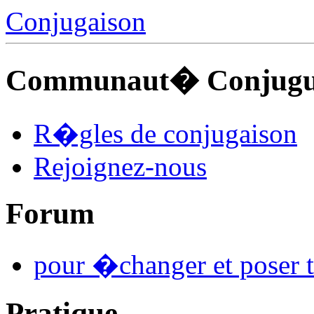
Conjugaison
Communaut� Conjuguo
R�gles de conjugaison
Rejoignez-nous
Forum
pour �changer et poser t
Pratique