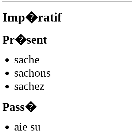
Imp�ratif
Pr�sent
s
ache
s
achons
s
achez
Pass�
aie s
u