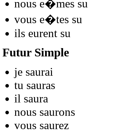
nous
e�mes s
u
vous
e�tes s
u
ils
eurent s
u
Futur Simple
je
s
aurai
tu
s
auras
il
s
aura
nous
s
aurons
vous
s
aurez