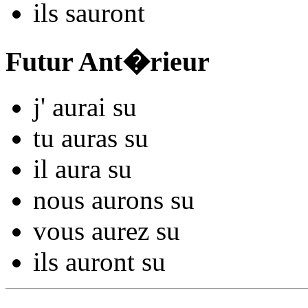
ils
s
auront
Futur Ant�rieur
j'
aurai s
u
tu
auras s
u
il
aura s
u
nous
aurons s
u
vous
aurez s
u
ils
auront s
u