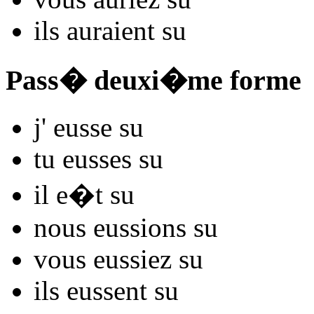
ils
auraient s
u
Pass� deuxi�me forme
j'
eusse s
u
tu
eusses s
u
il
e�t s
u
nous
eussions s
u
vous
eussiez s
u
ils
eussent s
u