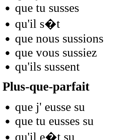
que tu
s
usses
qu'il
s
�t
que nous
s
ussions
que vous
s
ussiez
qu'ils
s
ussent
Plus-que-parfait
que j'
eusse s
u
que tu
eusses s
u
qu'il
e�t s
u