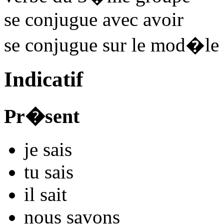
se conjugue avec
avoir
se conjugue sur le mod�le
Indicatif
Pr�sent
je
s
ais
tu
s
ais
il
s
ait
nous
s
avons