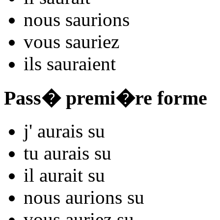
nous
s
aurions
vous
s
auriez
ils
s
auraient
Pass� premi�re forme
j'
aurais s
u
tu
aurais s
u
il
aurait s
u
nous
aurions s
u
vous
auriez s
u