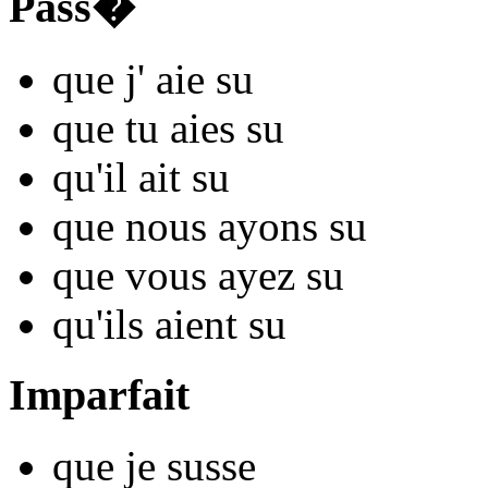
Pass�
que j'
aie s
u
que tu
aies s
u
qu'il
ait s
u
que nous
ayons s
u
que vous
ayez s
u
qu'ils
aient s
u
Imparfait
que je
s
usse