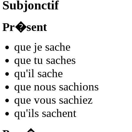
Subjonctif
Pr�sent
que je
s
ache
que tu
s
aches
qu'il
s
ache
que nous
s
achions
que vous
s
achiez
qu'ils
s
achent