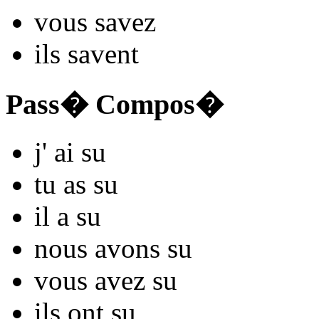
vous
s
avez
ils
s
avent
Pass� Compos�
j'
ai s
u
tu
as s
u
il
a s
u
nous
avons s
u
vous
avez s
u
ils
ont s
u