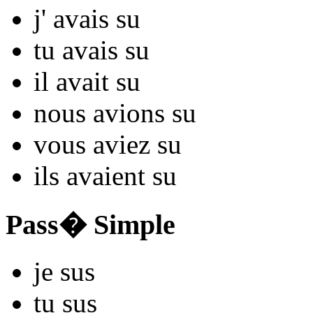
j'
avais s
u
tu
avais s
u
il
avait s
u
nous
avions s
u
vous
aviez s
u
ils
avaient s
u
Pass� Simple
je
s
us
tu
s
us