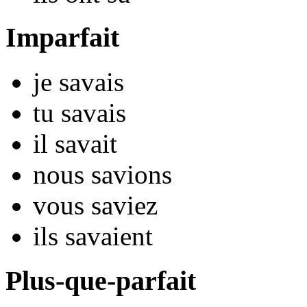
Imparfait
je
s
avais
tu
s
avais
il
s
avait
nous
s
avions
vous
s
aviez
ils
s
avaient
Plus-que-parfait