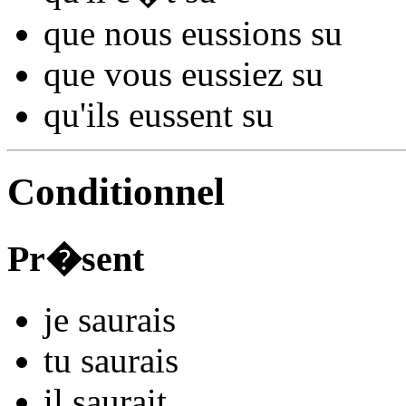
que nous
eussions s
u
que vous
eussiez s
u
qu'ils
eussent s
u
Conditionnel
Pr�sent
je
s
aurais
tu
s
aurais
il
s
aurait