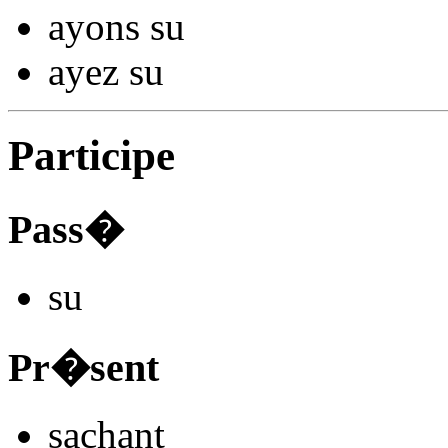
ayons s
u
ayez s
u
Participe
Pass�
s
u
Pr�sent
s
achant