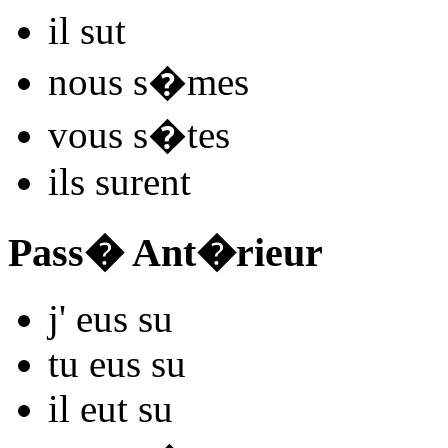
il
s
ut
nous
s
�mes
vous
s
�tes
ils
s
urent
Pass� Ant�rieur
j'
eus s
u
tu
eus s
u
il
eut s
u