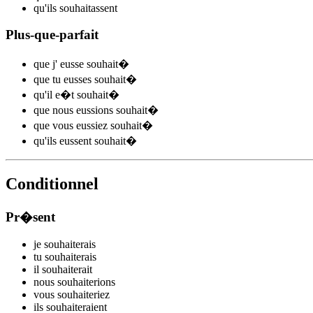
qu'ils
souhait
assent
Plus-que-parfait
que j'
eusse souhait
�
que tu
eusses souhait
�
qu'il
e�t souhait
�
que nous
eussions souhait
�
que vous
eussiez souhait
�
qu'ils
eussent souhait
�
Conditionnel
Pr�sent
je
souhait
e
r
ais
tu
souhait
e
r
ais
il
souhait
e
r
ait
nous
souhait
e
r
ions
vous
souhait
e
r
iez
ils
souhait
e
r
aient