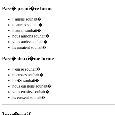
Pass� premi�re forme
j'
aurais souhait
�
tu
aurais souhait
�
il
aurait souhait
�
nous
aurions souhait
�
vous
auriez souhait
�
ils
auraient souhait
�
Pass� deuxi�me forme
j'
eusse souhait
�
tu
eusses souhait
�
il
e�t souhait
�
nous
eussions souhait
�
vous
eussiez souhait
�
ils
eussent souhait
�
Imp�ratif