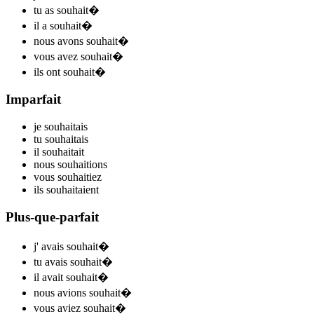
tu
as souhait
�
il
a souhait
�
nous
avons souhait
�
vous
avez souhait
�
ils
ont souhait
�
Imparfait
je
souhait
ais
tu
souhait
ais
il
souhait
ait
nous
souhait
ions
vous
souhait
iez
ils
souhait
aient
Plus-que-parfait
j'
avais souhait
�
tu
avais souhait
�
il
avait souhait
�
nous
avions souhait
�
vous
aviez souhait
�