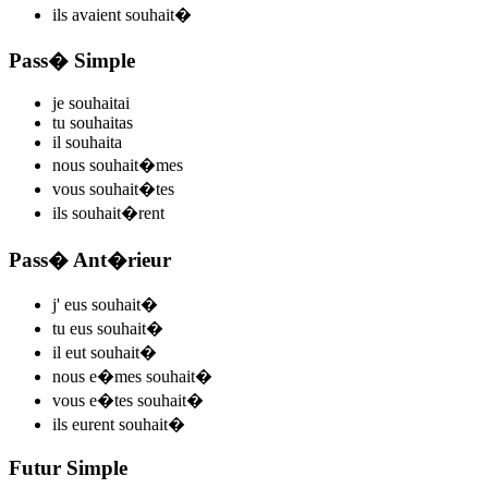
ils
avaient souhait
�
Pass� Simple
je
souhait
ai
tu
souhait
as
il
souhait
a
nous
souhait
�mes
vous
souhait
�tes
ils
souhait
�rent
Pass� Ant�rieur
j'
eus souhait
�
tu
eus souhait
�
il
eut souhait
�
nous
e�mes souhait
�
vous
e�tes souhait
�
ils
eurent souhait
�
Futur Simple