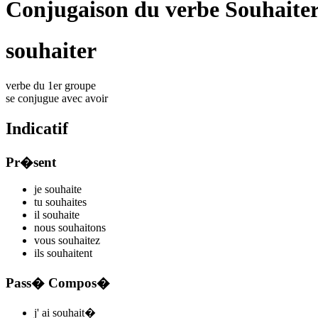
Conjugaison du verbe Souhaite
souhaiter
verbe du 1er groupe
se conjugue avec
avoir
Indicatif
Pr�sent
je
souhait
e
tu
souhait
es
il
souhait
e
nous
souhait
ons
vous
souhait
ez
ils
souhait
ent
Pass� Compos�
j'
ai souhait
�