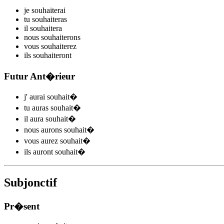
je
souhait
e
r
ai
tu
souhait
e
r
as
il
souhait
e
r
a
nous
souhait
e
r
ons
vous
souhait
e
r
ez
ils
souhait
e
r
ont
Futur Ant�rieur
j'
aurai souhait
�
tu
auras souhait
�
il
aura souhait
�
nous
aurons souhait
�
vous
aurez souhait
�
ils
auront souhait
�
Subjonctif
Pr�sent