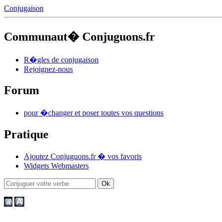
Conjugaison
Communaut� Conjuguons.fr
R�gles de conjugaison
Rejoignez-nous
Forum
pour �changer et poser toutes vos questions
Pratique
Ajoutez Conjuguons.fr � vos favoris
Widgets Webmasters