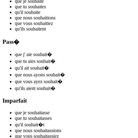
que je
souhait
e
que tu
souhait
es
qu'il
souhait
e
que nous
souhait
ions
que vous
souhait
iez
qu'ils
souhait
ent
Pass�
que j'
aie souhait
�
que tu
aies souhait
�
qu'il
ait souhait
�
que nous
ayons souhait
�
que vous
ayez souhait
�
qu'ils
aient souhait
�
Imparfait
que je
souhait
asse
que tu
souhait
asses
qu'il
souhait
�t
que nous
souhait
assions
que vous
souhait
assiez