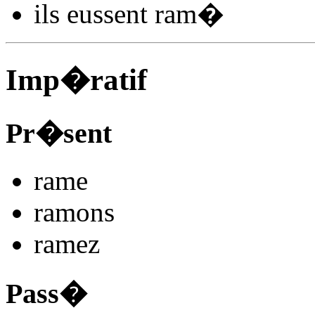
ils
eussent ram
�
Imp�ratif
Pr�sent
ram
e
ram
ons
ram
ez
Pass�