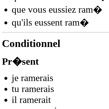
que vous
eussiez ram
�
qu'ils
eussent ram
�
Conditionnel
Pr�sent
je
ram
e
r
ais
tu
ram
e
r
ais
il
ram
e
r
ait