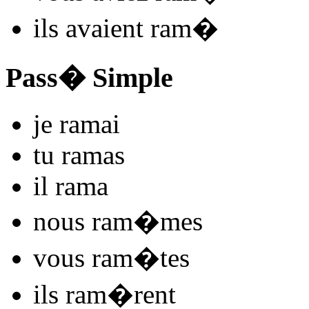
ils
avaient ram
�
Pass� Simple
je
ram
ai
tu
ram
as
il
ram
a
nous
ram
�mes
vous
ram
�tes
ils
ram
�rent