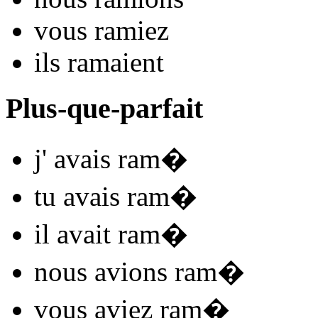
vous
ram
iez
ils
ram
aient
Plus-que-parfait
j'
avais ram
�
tu
avais ram
�
il
avait ram
�
nous
avions ram
�
vous
aviez ram
�