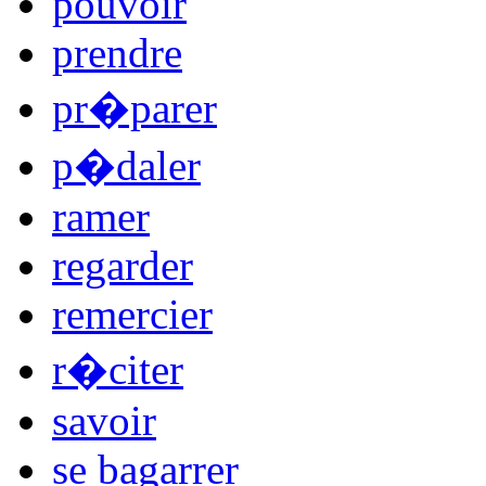
pouvoir
prendre
pr�parer
p�daler
ramer
regarder
remercier
r�citer
savoir
se bagarrer