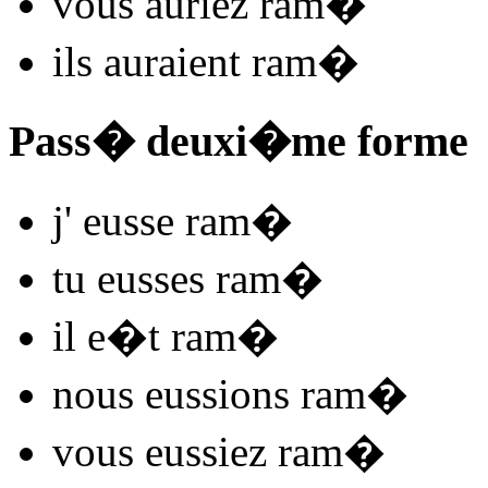
vous
auriez ram
�
ils
auraient ram
�
Pass� deuxi�me forme
j'
eusse ram
�
tu
eusses ram
�
il
e�t ram
�
nous
eussions ram
�
vous
eussiez ram
�