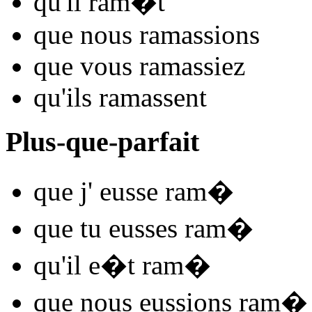
qu'il
ram
�t
que nous
ram
assions
que vous
ram
assiez
qu'ils
ram
assent
Plus-que-parfait
que j'
eusse ram
�
que tu
eusses ram
�
qu'il
e�t ram
�
que nous
eussions ram
�