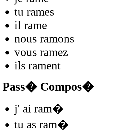
tu
ram
es
il
ram
e
nous
ram
ons
vous
ram
ez
ils
ram
ent
Pass� Compos�
j'
ai ram
�
tu
as ram
�