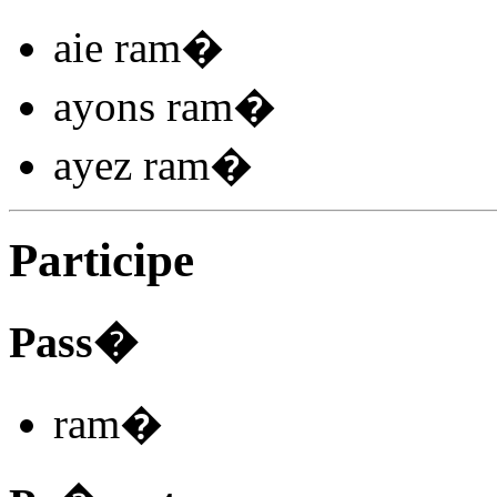
aie ram
�
ayons ram
�
ayez ram
�
Participe
Pass�
ram
�