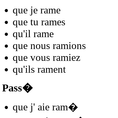
que je
ram
e
que tu
ram
es
qu'il
ram
e
que nous
ram
ions
que vous
ram
iez
qu'ils
ram
ent
Pass�
que j'
aie ram
�