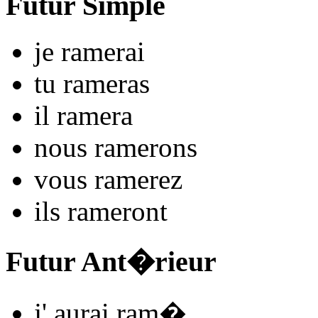
Futur Simple
je
ram
e
r
ai
tu
ram
e
r
as
il
ram
e
r
a
nous
ram
e
r
ons
vous
ram
e
r
ez
ils
ram
e
r
ont
Futur Ant�rieur
j'
aurai ram
�