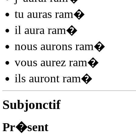
tu
auras ram
�
il
aura ram
�
nous
aurons ram
�
vous
aurez ram
�
ils
auront ram
�
Subjonctif
Pr�sent