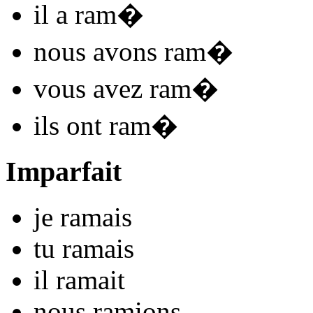
il
a ram
�
nous
avons ram
�
vous
avez ram
�
ils
ont ram
�
Imparfait
je
ram
ais
tu
ram
ais
il
ram
ait
nous
ram
ions