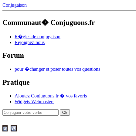
Conjugaison
Communaut� Conjuguons.fr
R�gles de conjugaison
Rejoignez-nous
Forum
pour �changer et poser toutes vos questions
Pratique
Ajoutez Conjuguons.fr � vos favoris
Widgets Webmasters