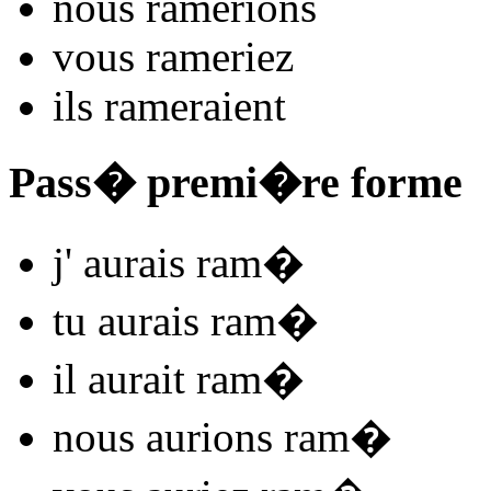
nous
ram
e
r
ions
vous
ram
e
r
iez
ils
ram
e
r
aient
Pass� premi�re forme
j'
aurais ram
�
tu
aurais ram
�
il
aurait ram
�
nous
aurions ram
�