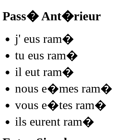
Pass� Ant�rieur
j'
eus ram
�
tu
eus ram
�
il
eut ram
�
nous
e�mes ram
�
vous
e�tes ram
�
ils
eurent ram
�