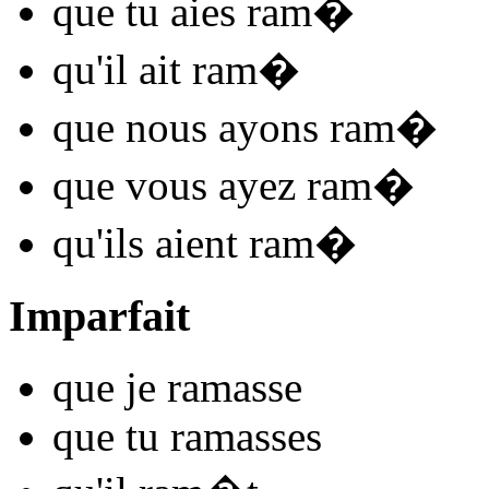
que tu
aies ram
�
qu'il
ait ram
�
que nous
ayons ram
�
que vous
ayez ram
�
qu'ils
aient ram
�
Imparfait
que je
ram
asse
que tu
ram
asses