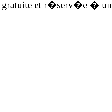
gratuite et r�serv�e � un 