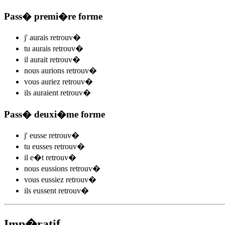
Pass� premi�re forme
j'
aurais retrouv
�
tu
aurais retrouv
�
il
aurait retrouv
�
nous
aurions retrouv
�
vous
auriez retrouv
�
ils
auraient retrouv
�
Pass� deuxi�me forme
j'
eusse retrouv
�
tu
eusses retrouv
�
il
e�t retrouv
�
nous
eussions retrouv
�
vous
eussiez retrouv
�
ils
eussent retrouv
�
Imp�ratif