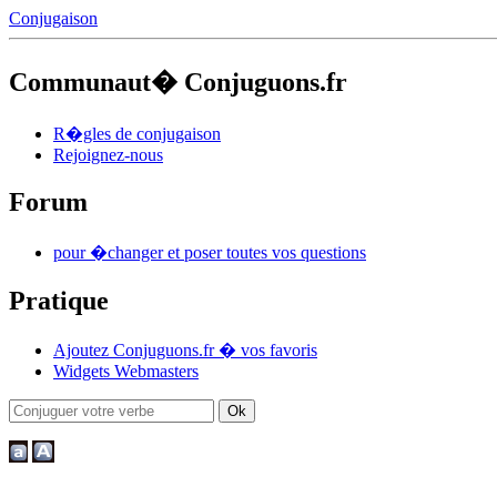
Conjugaison
Communaut� Conjuguons.fr
R�gles de conjugaison
Rejoignez-nous
Forum
pour �changer et poser toutes vos questions
Pratique
Ajoutez Conjuguons.fr � vos favoris
Widgets Webmasters