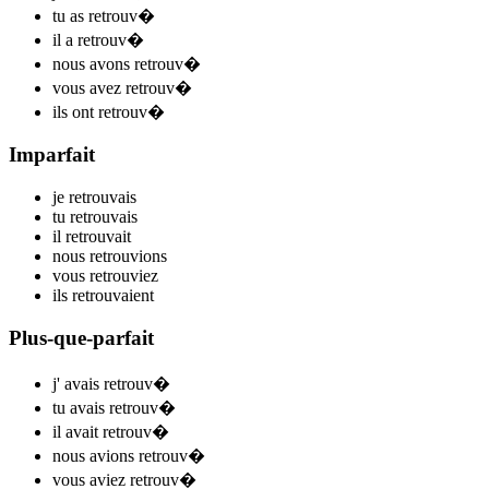
tu
as retrouv
�
il
a retrouv
�
nous
avons retrouv
�
vous
avez retrouv
�
ils
ont retrouv
�
Imparfait
je
retrouv
ais
tu
retrouv
ais
il
retrouv
ait
nous
retrouv
ions
vous
retrouv
iez
ils
retrouv
aient
Plus-que-parfait
j'
avais retrouv
�
tu
avais retrouv
�
il
avait retrouv
�
nous
avions retrouv
�
vous
aviez retrouv
�