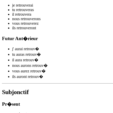
je
retrouv
e
r
ai
tu
retrouv
e
r
as
il
retrouv
e
r
a
nous
retrouv
e
r
ons
vous
retrouv
e
r
ez
ils
retrouv
e
r
ont
Futur Ant�rieur
j'
aurai retrouv
�
tu
auras retrouv
�
il
aura retrouv
�
nous
aurons retrouv
�
vous
aurez retrouv
�
ils
auront retrouv
�
Subjonctif
Pr�sent