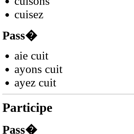
cu
isons
cu
isez
Pass�
aie cu
it
ayons cu
it
ayez cu
it
Participe
Pass�