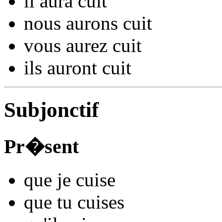
il
aura cu
it
nous
aurons cu
it
vous
aurez cu
it
ils
auront cu
it
Subjonctif
Pr�sent
que je
cu
ise
que tu
cu
ises