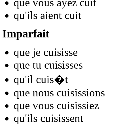
que vous
ayez cu
it
qu'ils
aient cu
it
Imparfait
que je
cu
isisse
que tu
cu
isisses
qu'il
cu
is�t
que nous
cu
isissions
que vous
cu
isissiez
qu'ils
cu
isissent