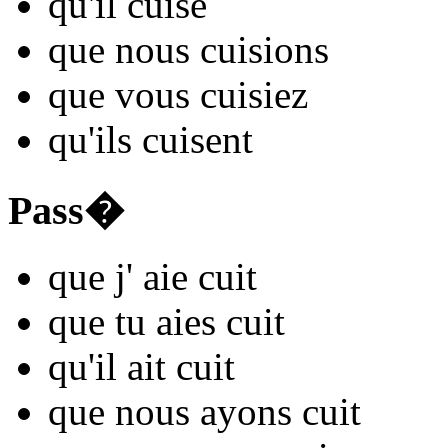
qu'il
cu
ise
que nous
cu
isions
que vous
cu
isiez
qu'ils
cu
isent
Pass�
que j'
aie cu
it
que tu
aies cu
it
qu'il
ait cu
it
que nous
ayons cu
it