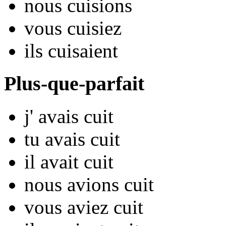
nous
cu
isions
vous
cu
isiez
ils
cu
isaient
Plus-que-parfait
j'
avais cu
it
tu
avais cu
it
il
avait cu
it
nous
avions cu
it
vous
aviez cu
it