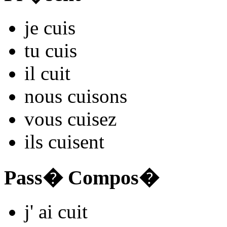
je
cu
is
tu
cu
is
il
cu
it
nous
cu
isons
vous
cu
isez
ils
cu
isent
Pass� Compos�
j'
ai cu
it