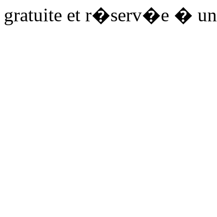
gratuite et r�serv�e � un 