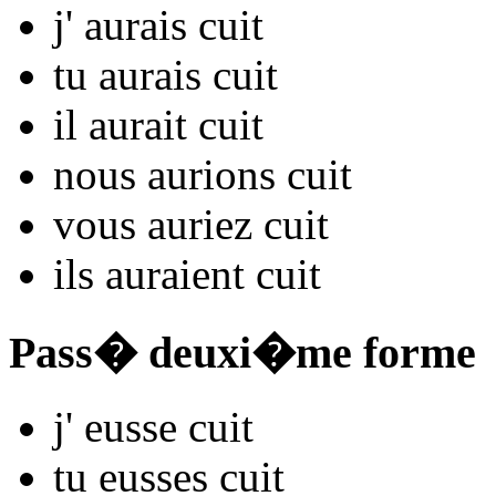
j'
aurais cu
it
tu
aurais cu
it
il
aurait cu
it
nous
aurions cu
it
vous
auriez cu
it
ils
auraient cu
it
Pass� deuxi�me forme
j'
eusse cu
it
tu
eusses cu
it