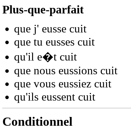
Plus-que-parfait
que j'
eusse cu
it
que tu
eusses cu
it
qu'il
e�t cu
it
que nous
eussions cu
it
que vous
eussiez cu
it
qu'ils
eussent cu
it
Conditionnel