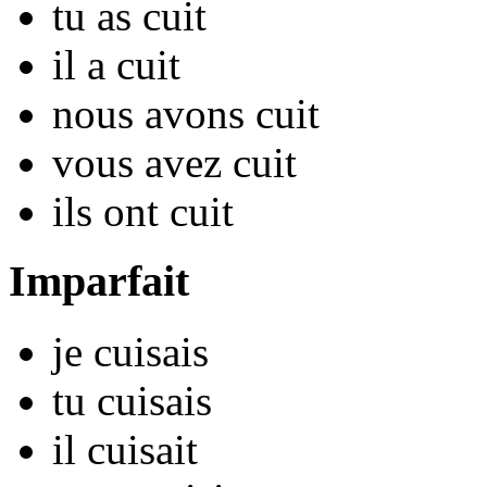
tu
as cu
it
il
a cu
it
nous
avons cu
it
vous
avez cu
it
ils
ont cu
it
Imparfait
je
cu
isais
tu
cu
isais
il
cu
isait