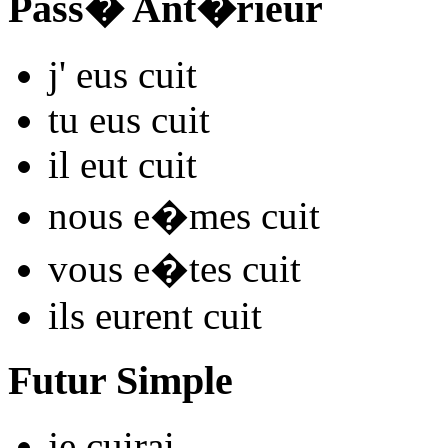
Pass� Ant�rieur
j'
eus cu
it
tu
eus cu
it
il
eut cu
it
nous
e�mes cu
it
vous
e�tes cu
it
ils
eurent cu
it
Futur Simple
je
cu
irai