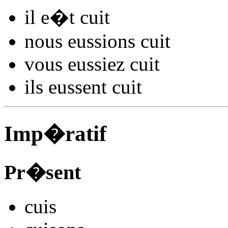
il
e�t cu
it
nous
eussions cu
it
vous
eussiez cu
it
ils
eussent cu
it
Imp�ratif
Pr�sent
cu
is