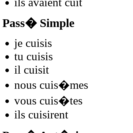
ils
avaient cu
it
Pass� Simple
je
cu
isis
tu
cu
isis
il
cu
isit
nous
cu
is�mes
vous
cu
is�tes
ils
cu
isirent