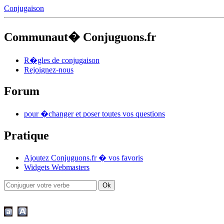
Conjugaison
Communaut� Conjuguons.fr
R�gles de conjugaison
Rejoignez-nous
Forum
pour �changer et poser toutes vos questions
Pratique
Ajoutez Conjuguons.fr � vos favoris
Widgets Webmasters