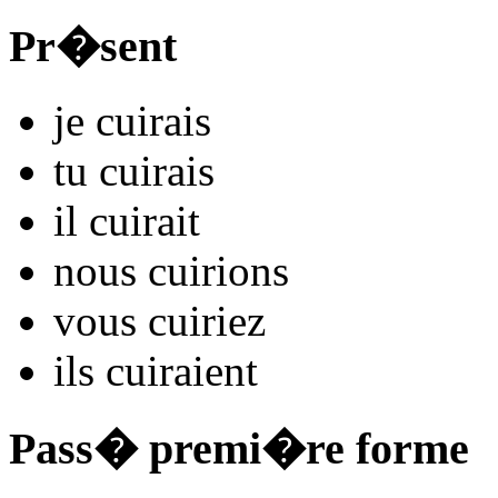
Pr�sent
je
cu
irais
tu
cu
irais
il
cu
irait
nous
cu
irions
vous
cu
iriez
ils
cu
iraient
Pass� premi�re forme