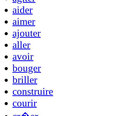
aider
aimer
ajouter
aller
avoir
bouger
briller
construire
courir