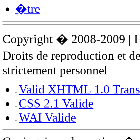
�tre
Copyright � 2008-2009 |
Droits de reproduction et 
strictement personnel
Valid XHTML 1.0 Transi
CSS 2.1 Valide
WAI Valide