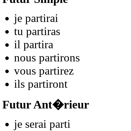
je
par
tirai
tu
par
tiras
il
par
tira
nous
par
tirons
vous
par
tirez
ils
par
tiront
Futur Ant�rieur
je
serai par
ti