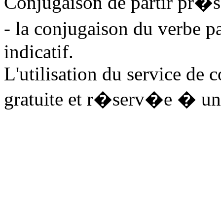
Conjugaison de partir pr�
- la conjugaison du verbe p
indicatif.
L'utilisation du service de 
gratuite et r�serv�e � un 