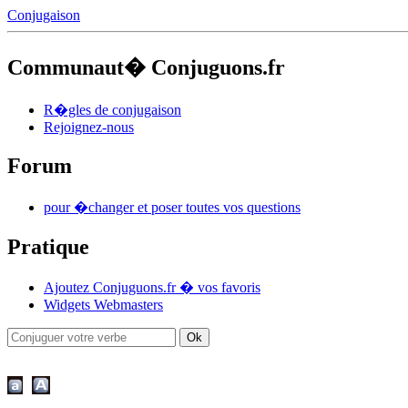
Conjugaison
Communaut� Conjuguons.fr
R�gles de conjugaison
Rejoignez-nous
Forum
pour �changer et poser toutes vos questions
Pratique
Ajoutez Conjuguons.fr � vos favoris
Widgets Webmasters