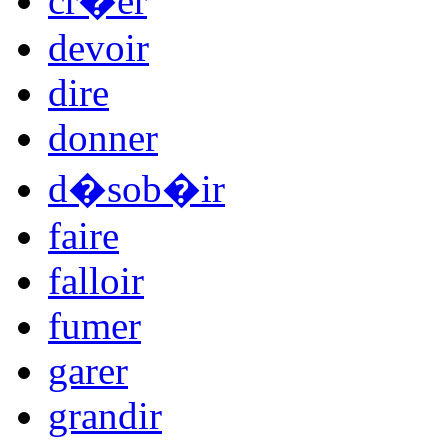
cr�er
devoir
dire
donner
d�sob�ir
faire
falloir
fumer
garer
grandir