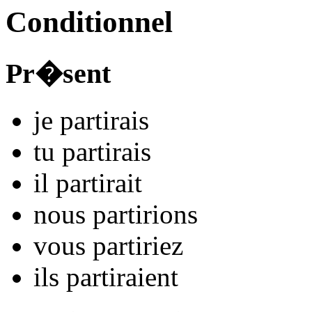
Conditionnel
Pr�sent
je
par
tirais
tu
par
tirais
il
par
tirait
nous
par
tirions
vous
par
tiriez
ils
par
tiraient