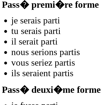
Pass� premi�re forme
je
serais par
ti
tu
serais par
ti
il
serait par
ti
nous
serions par
tis
vous
seriez par
tis
ils
seraient par
tis
Pass� deuxi�me forme