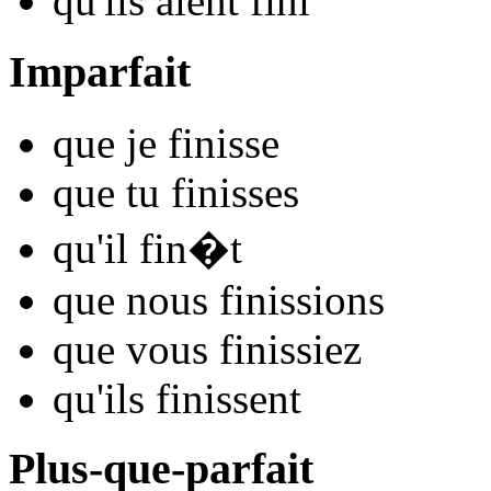
qu'ils
aient fin
i
Imparfait
que je
fin
isse
que tu
fin
isses
qu'il
fin
�t
que nous
fin
issions
que vous
fin
issiez
qu'ils
fin
issent
Plus-que-parfait