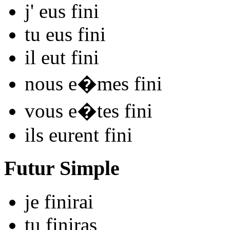
j'
eus fin
i
tu
eus fin
i
il
eut fin
i
nous
e�mes fin
i
vous
e�tes fin
i
ils
eurent fin
i
Futur Simple
je
fin
irai
tu
fin
iras