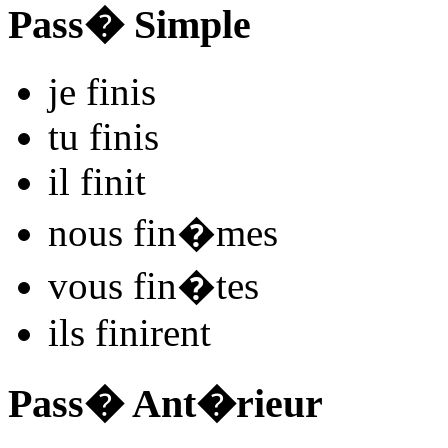
Pass� Simple
je
fin
is
tu
fin
is
il
fin
it
nous
fin
�mes
vous
fin
�tes
ils
fin
irent
Pass� Ant�rieur