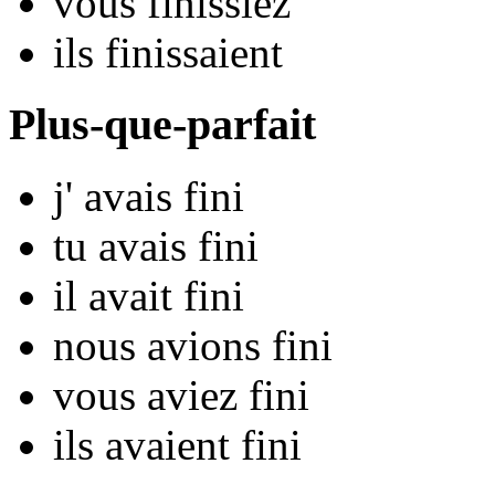
vous
fin
issiez
ils
fin
issaient
Plus-que-parfait
j'
avais fin
i
tu
avais fin
i
il
avait fin
i
nous
avions fin
i
vous
aviez fin
i
ils
avaient fin
i