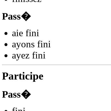
Pass�
aie fin
i
ayons fin
i
ayez fin
i
Participe
Pass�
fin
i