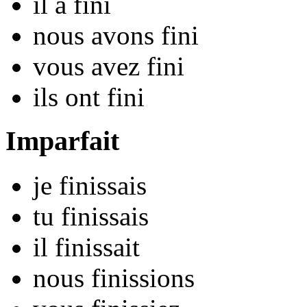
il
a fin
i
nous
avons fin
i
vous
avez fin
i
ils
ont fin
i
Imparfait
je
fin
issais
tu
fin
issais
il
fin
issait
nous
fin
issions