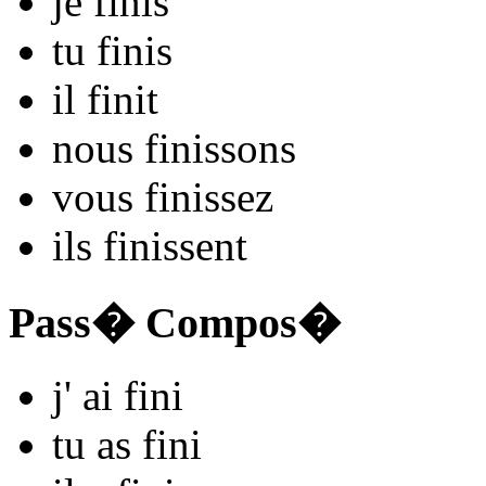
je
fin
is
tu
fin
is
il
fin
it
nous
fin
issons
vous
fin
issez
ils
fin
issent
Pass� Compos�
j'
ai fin
i
tu
as fin
i