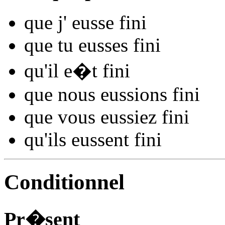
que j'
eusse fin
i
que tu
eusses fin
i
qu'il
e�t fin
i
que nous
eussions fin
i
que vous
eussiez fin
i
qu'ils
eussent fin
i
Conditionnel
Pr�sent