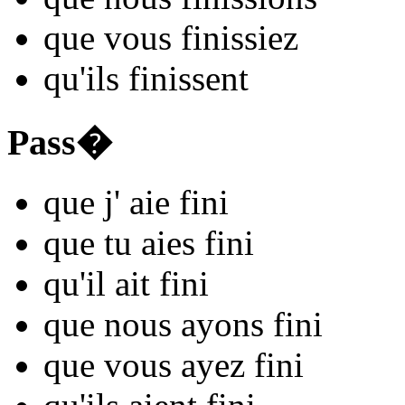
que vous
fin
issiez
qu'ils
fin
issent
Pass�
que j'
aie fin
i
que tu
aies fin
i
qu'il
ait fin
i
que nous
ayons fin
i
que vous
ayez fin
i