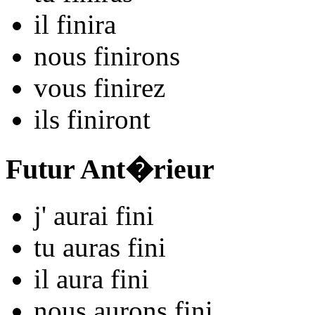
il
fin
ira
nous
fin
irons
vous
fin
irez
ils
fin
iront
Futur Ant�rieur
j'
aurai fin
i
tu
auras fin
i
il
aura fin
i
nous
aurons fin
i