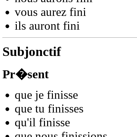
vous
aurez fin
i
ils
auront fin
i
Subjonctif
Pr�sent
que je
fin
isse
que tu
fin
isses
qu'il
fin
isse
que nous
fin
issions