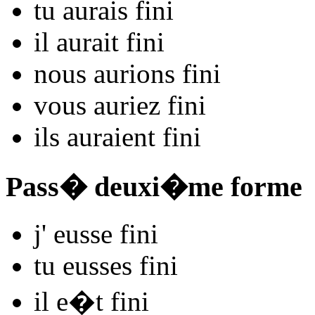
tu
aurais fin
i
il
aurait fin
i
nous
aurions fin
i
vous
auriez fin
i
ils
auraient fin
i
Pass� deuxi�me forme
j'
eusse fin
i
tu
eusses fin
i
il
e�t fin
i