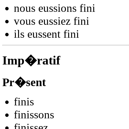
nous
eussions fin
i
vous
eussiez fin
i
ils
eussent fin
i
Imp�ratif
Pr�sent
fin
is
fin
issons
fin
issez