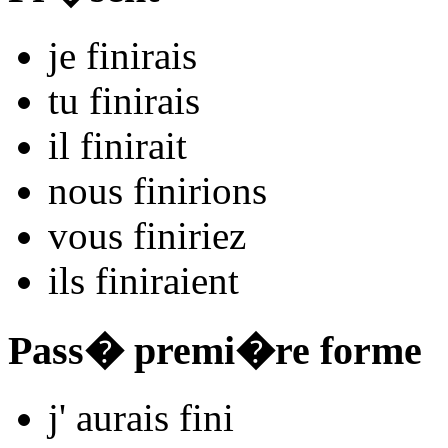
je
fin
irais
tu
fin
irais
il
fin
irait
nous
fin
irions
vous
fin
iriez
ils
fin
iraient
Pass� premi�re forme
j'
aurais fin
i