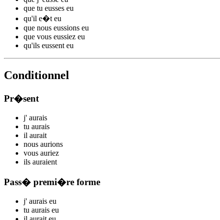
que tu
eusses
eu
qu'il
e�t
eu
que nous
eussions
eu
que vous
eussiez
eu
qu'ils
eussent
eu
Conditionnel
Pr�sent
j'
aurais
tu
aurais
il
aurait
nous
aurions
vous
auriez
ils
auraient
Pass� premi�re forme
j'
aurais
eu
tu
aurais
eu
il
aurait
eu