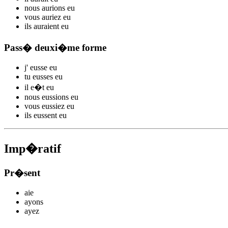
nous
aurions
eu
vous
auriez
eu
ils
auraient
eu
Pass� deuxi�me forme
j'
eusse
eu
tu
eusses
eu
il
e�t
eu
nous
eussions
eu
vous
eussiez
eu
ils
eussent
eu
Imp�ratif
Pr�sent
aie
ayons
ayez