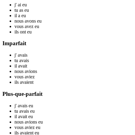
j'
ai
eu
tu
as
eu
il
a
eu
nous
avons
eu
vous
avez
eu
ils
ont
eu
Imparfait
j'
avais
tu
avais
il
avait
nous
avions
vous
aviez
ils
avaient
Plus-que-parfait
j'
avais
eu
tu
avais
eu
il
avait
eu
nous
avions
eu
vous
aviez
eu
ils
avaient
eu