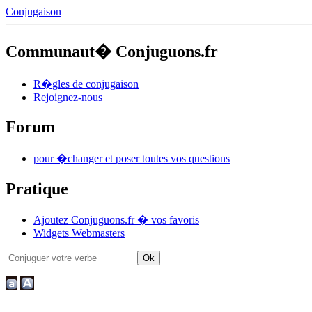
Conjugaison
Communaut� Conjuguons.fr
R�gles de conjugaison
Rejoignez-nous
Forum
pour �changer et poser toutes vos questions
Pratique
Ajoutez Conjuguons.fr � vos favoris
Widgets Webmasters