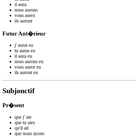
il
aura
nous
aurons
vous
aurez
ils
auront
Futur Ant�rieur
j'
aurai
eu
tu
auras
eu
il
aura
eu
nous
aurons
eu
vous
aurez
eu
ils
auront
eu
Subjonctif
Pr�sent
que j'
aie
que tu
aies
qu'il
ait
que nous
ayons