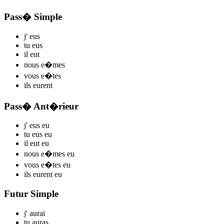
Pass� Simple
j'
eus
tu
eus
il
eut
nous
e�mes
vous
e�tes
ils
eurent
Pass� Ant�rieur
j'
eus
eu
tu
eus
eu
il
eut
eu
nous
e�mes
eu
vous
e�tes
eu
ils
eurent
eu
Futur Simple
j'
aurai
tu
auras