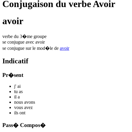
Conjugaison du verbe Avoir
avoir
verbe du 3�me groupe
se conjugue avec
avoir
se conjugue sur le mod�le de
avoir
Indicatif
Pr�sent
j'
ai
tu
as
il
a
nous
avons
vous
avez
ils
ont
Pass� Compos�