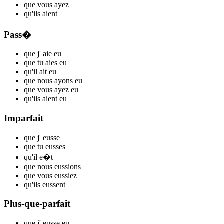
que vous
ayez
qu'ils
aient
Pass�
que j'
aie
eu
que tu
aies
eu
qu'il
ait
eu
que nous
ayons
eu
que vous
ayez
eu
qu'ils
aient
eu
Imparfait
que j'
eusse
que tu
eusses
qu'il
e�t
que nous
eussions
que vous
eussiez
qu'ils
eussent
Plus-que-parfait
que j'
eusse
eu