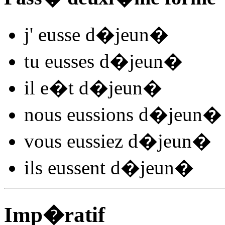
j'
eusse d�jeun
�
tu
eusses d�jeun
�
il
e�t d�jeun
�
nous
eussions d�jeun
�
vous
eussiez d�jeun
�
ils
eussent d�jeun
�
Imp�ratif