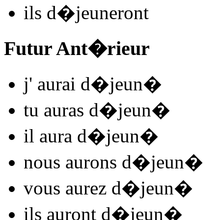
ils
d�jeun
e
r
ont
Futur Ant�rieur
j'
aurai d�jeun
�
tu
auras d�jeun
�
il
aura d�jeun
�
nous
aurons d�jeun
�
vous
aurez d�jeun
�
ils
auront d�jeun
�