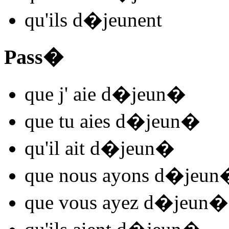
qu'ils
d�jeun
ent
Pass�
que j'
aie d�jeun
�
que tu
aies d�jeun
�
qu'il
ait d�jeun
�
que nous
ayons d�jeun
que vous
ayez d�jeun
�