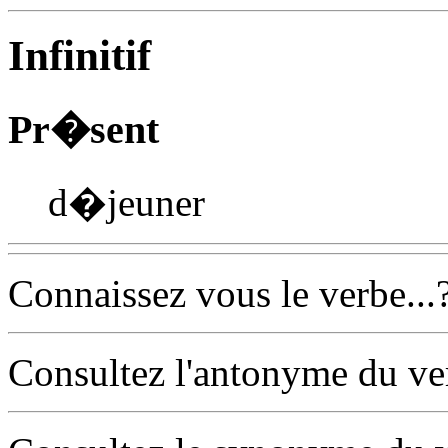
Infinitif
Pr�sent
d�jeuner
Connaissez vous le verbe...
Consultez l'antonyme du v