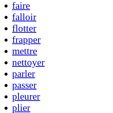
faire
falloir
flotter
frapper
mettre
nettoyer
parler
passer
pleurer
plier