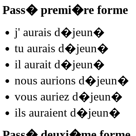
Pass� premi�re forme
j'
aurais d�jeun
�
tu
aurais d�jeun
�
il
aurait d�jeun
�
nous
aurions d�jeun
�
vous
auriez d�jeun
�
ils
auraient d�jeun
�
Pass� deuxi�me forme