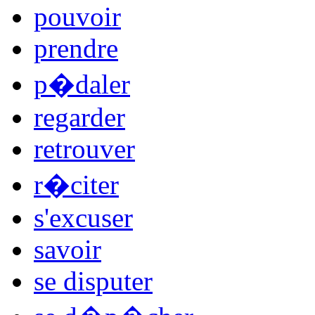
pouvoir
prendre
p�daler
regarder
retrouver
r�citer
s'excuser
savoir
se disputer