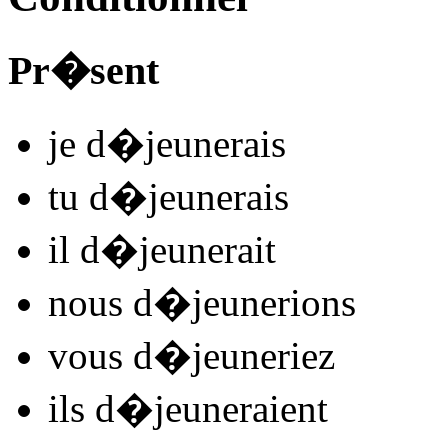
Pr�sent
je
d�jeun
e
r
ais
tu
d�jeun
e
r
ais
il
d�jeun
e
r
ait
nous
d�jeun
e
r
ions
vous
d�jeun
e
r
iez
ils
d�jeun
e
r
aient