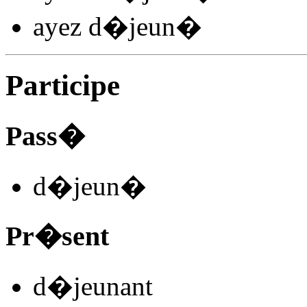
ayez d�jeun
�
Participe
Pass�
d�jeun
�
Pr�sent
d�jeun
ant