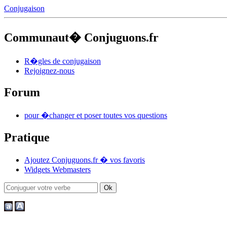
Conjugaison
Communaut� Conjuguons.fr
R�gles de conjugaison
Rejoignez-nous
Forum
pour �changer et poser toutes vos questions
Pratique
Ajoutez Conjuguons.fr � vos favoris
Widgets Webmasters