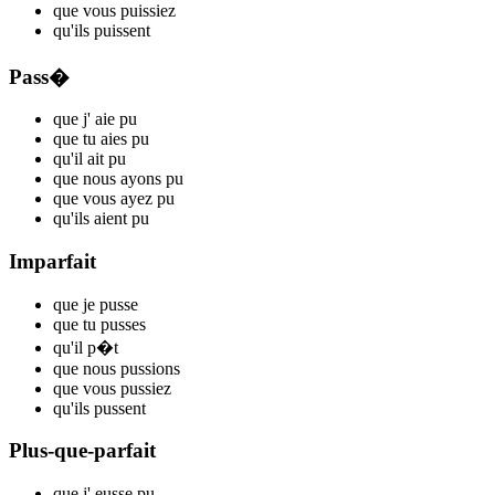
que vous
p
uissiez
qu'ils
p
uissent
Pass�
que j'
aie p
u
que tu
aies p
u
qu'il
ait p
u
que nous
ayons p
u
que vous
ayez p
u
qu'ils
aient p
u
Imparfait
que je
p
usse
que tu
p
usses
qu'il
p
�t
que nous
p
ussions
que vous
p
ussiez
qu'ils
p
ussent
Plus-que-parfait
que j'
eusse p
u