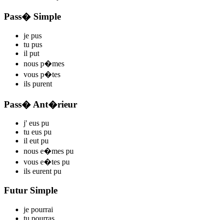
Pass� Simple
je
p
us
tu
p
us
il
p
ut
nous
p
�mes
vous
p
�tes
ils
p
urent
Pass� Ant�rieur
j'
eus p
u
tu
eus p
u
il
eut p
u
nous
e�mes p
u
vous
e�tes p
u
ils
eurent p
u
Futur Simple
je
p
ourrai
tu
p
ourras