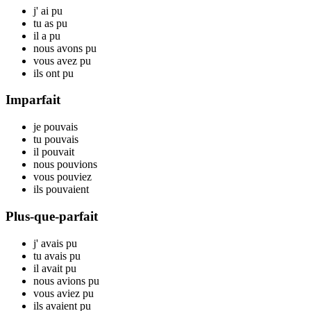
j'
ai p
u
tu
as p
u
il
a p
u
nous
avons p
u
vous
avez p
u
ils
ont p
u
Imparfait
je
p
ouvais
tu
p
ouvais
il
p
ouvait
nous
p
ouvions
vous
p
ouviez
ils
p
ouvaient
Plus-que-parfait
j'
avais p
u
tu
avais p
u
il
avait p
u
nous
avions p
u
vous
aviez p
u
ils
avaient p
u