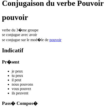
Conjugaison du verbe Pouvoir
pouvoir
verbe du 3�me groupe
se conjugue avec
avoir
se conjugue sur le mod�le de
pouvoir
Indicatif
Pr�sent
je
p
eux
tu
p
eux
il
p
eut
nous
p
ouvons
vous
p
ouvez
ils
p
euvent
Pass� Compos�