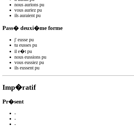
nous
aurions p
u
vous
auriez p
u
ils
auraient p
u
Pass� deuxi�me forme
j'
eusse p
u
tu
eusses p
u
il
e�t p
u
nous
eussions p
u
vous
eussiez p
u
ils
eussent p
u
Imp�ratif
Pr�sent
-
-
-