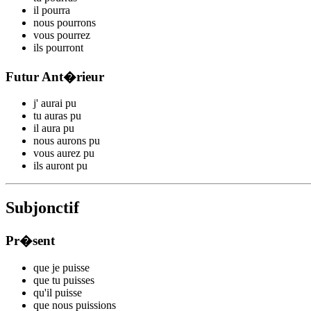
il
p
ourra
nous
p
ourrons
vous
p
ourrez
ils
p
ourront
Futur Ant�rieur
j'
aurai p
u
tu
auras p
u
il
aura p
u
nous
aurons p
u
vous
aurez p
u
ils
auront p
u
Subjonctif
Pr�sent
que je
p
uisse
que tu
p
uisses
qu'il
p
uisse
que nous
p
uissions