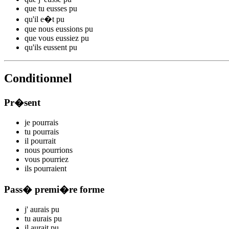
que tu
eusses p
u
qu'il
e�t p
u
que nous
eussions p
u
que vous
eussiez p
u
qu'ils
eussent p
u
Conditionnel
Pr�sent
je
p
ourrais
tu
p
ourrais
il
p
ourrait
nous
p
ourrions
vous
p
ourriez
ils
p
ourraient
Pass� premi�re forme
j'
aurais p
u
tu
aurais p
u
il
aurait p
u