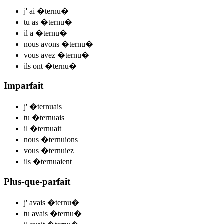
j'
ai �ternu
�
tu
as �ternu
�
il
a �ternu
�
nous
avons �ternu
�
vous
avez �ternu
�
ils
ont �ternu
�
Imparfait
j'
�ternu
ais
tu
�ternu
ais
il
�ternu
ait
nous
�ternu
ions
vous
�ternu
iez
ils
�ternu
aient
Plus-que-parfait
j'
avais �ternu
�
tu
avais �ternu
�