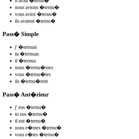
il
avait �ternu
�
nous
avions �ternu
�
vous
aviez �ternu
�
ils
avaient �ternu
�
Pass� Simple
j'
�ternu
ai
tu
�ternu
as
il
�ternu
a
nous
�ternu
�mes
vous
�ternu
�tes
ils
�ternu
�rent
Pass� Ant�rieur
j'
eus �ternu
�
tu
eus �ternu
�
il
eut �ternu
�
nous
e�mes �ternu
�
vous
e�tes �ternu
�