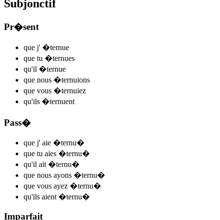
Subjonctif
Pr�sent
que j'
�ternu
e
que tu
�ternu
es
qu'il
�ternu
e
que nous
�ternu
ions
que vous
�ternu
iez
qu'ils
�ternu
ent
Pass�
que j'
aie �ternu
�
que tu
aies �ternu
�
qu'il
ait �ternu
�
que nous
ayons �ternu
�
que vous
ayez �ternu
�
qu'ils
aient �ternu
�
Imparfait