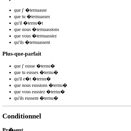
que j'
�ternu
asse
que tu
�ternu
asses
qu'il
�ternu
�t
que nous
�ternu
assions
que vous
�ternu
assiez
qu'ils
�ternu
assent
Plus-que-parfait
que j'
eusse �ternu
�
que tu
eusses �ternu
�
qu'il
e�t �ternu
�
que nous
eussions �ternu
�
que vous
eussiez �ternu
�
qu'ils
eussent �ternu
�
Conditionnel
Pr�sent