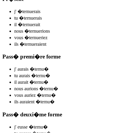
j'
�ternu
e
r
ais
tu
�ternu
e
r
ais
il
�ternu
e
r
ait
nous
�ternu
e
r
ions
vous
�ternu
e
r
iez
ils
�ternu
e
r
aient
Pass� premi�re forme
j'
aurais �ternu
�
tu
aurais �ternu
�
il
aurait �ternu
�
nous
aurions �ternu
�
vous
auriez �ternu
�
ils
auraient �ternu
�
Pass� deuxi�me forme
j'
eusse �ternu
�