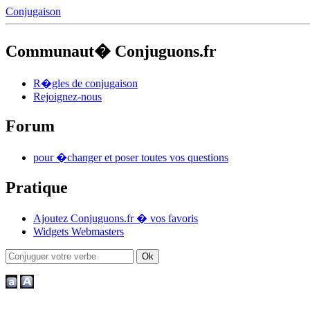
Conjugaison
Communaut� Conjuguons.fr
R�gles de conjugaison
Rejoignez-nous
Forum
pour �changer et poser toutes vos questions
Pratique
Ajoutez Conjuguons.fr � vos favoris
Widgets Webmasters