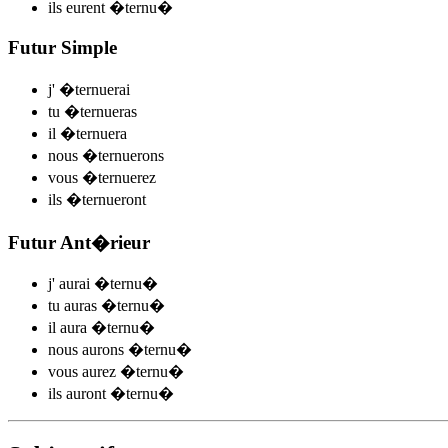
ils
eurent �ternu
�
Futur Simple
j'
�ternu
e
r
ai
tu
�ternu
e
r
as
il
�ternu
e
r
a
nous
�ternu
e
r
ons
vous
�ternu
e
r
ez
ils
�ternu
e
r
ont
Futur Ant�rieur
j'
aurai �ternu
�
tu
auras �ternu
�
il
aura �ternu
�
nous
aurons �ternu
�
vous
aurez �ternu
�
ils
auront �ternu
�