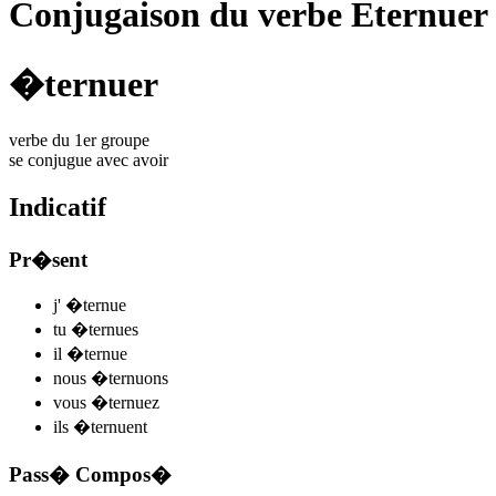
Conjugaison du verbe Eternuer
�ternuer
verbe du 1er groupe
se conjugue avec
avoir
Indicatif
Pr�sent
j'
�ternu
e
tu
�ternu
es
il
�ternu
e
nous
�ternu
ons
vous
�ternu
ez
ils
�ternu
ent
Pass� Compos�