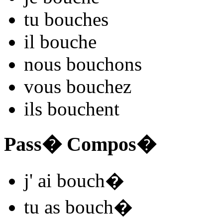
tu
bouch
es
il
bouch
e
nous
bouch
ons
vous
bouch
ez
ils
bouch
ent
Pass� Compos�
j'
ai bouch
�
tu
as bouch
�