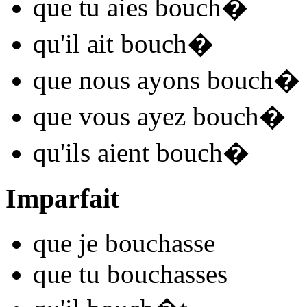
que tu
aies bouch
�
qu'il
ait bouch
�
que nous
ayons bouch
�
que vous
ayez bouch
�
qu'ils
aient bouch
�
Imparfait
que je
bouch
asse
que tu
bouch
asses