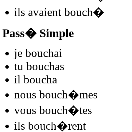
ils
avaient bouch
�
Pass� Simple
je
bouch
ai
tu
bouch
as
il
bouch
a
nous
bouch
�mes
vous
bouch
�tes
ils
bouch
�rent