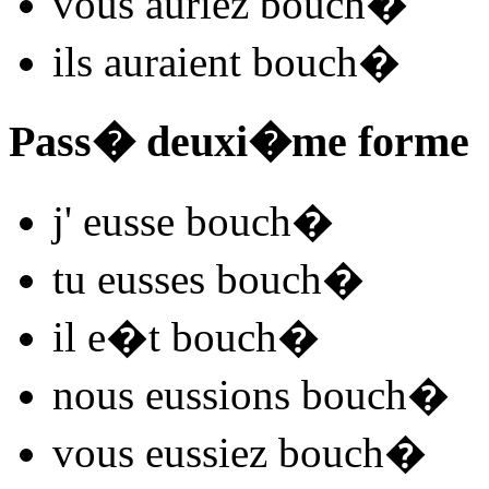
vous
auriez bouch
�
ils
auraient bouch
�
Pass� deuxi�me forme
j'
eusse bouch
�
tu
eusses bouch
�
il
e�t bouch
�
nous
eussions bouch
�
vous
eussiez bouch
�