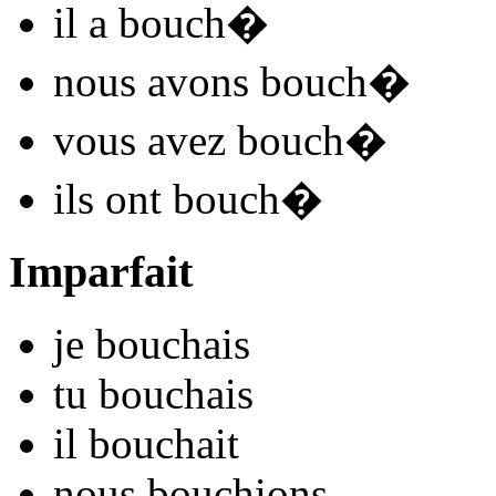
il
a bouch
�
nous
avons bouch
�
vous
avez bouch
�
ils
ont bouch
�
Imparfait
je
bouch
ais
tu
bouch
ais
il
bouch
ait
nous
bouch
ions