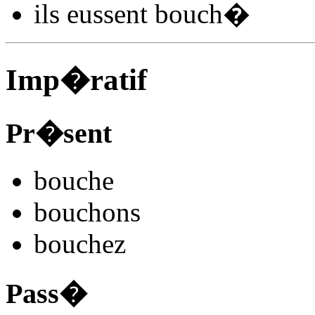
ils
eussent bouch
�
Imp�ratif
Pr�sent
bouch
e
bouch
ons
bouch
ez
Pass�