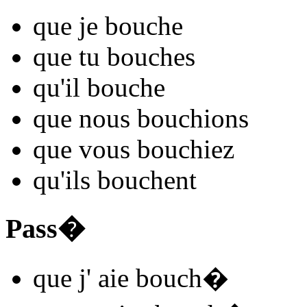
que je
bouch
e
que tu
bouch
es
qu'il
bouch
e
que nous
bouch
ions
que vous
bouch
iez
qu'ils
bouch
ent
Pass�
que j'
aie bouch
�