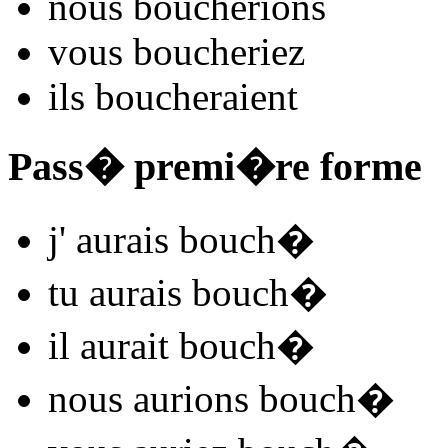
nous
bouch
e
r
ions
vous
bouch
e
r
iez
ils
bouch
e
r
aient
Pass� premi�re forme
j'
aurais bouch
�
tu
aurais bouch
�
il
aurait bouch
�
nous
aurions bouch
�