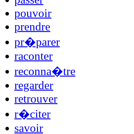
pouvoir
prendre
pr�parer
raconter
reconna�tre
regarder
retrouver
r�citer
savoir