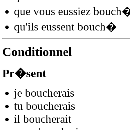
que vous
eussiez bouch
qu'ils
eussent bouch
�
Conditionnel
Pr�sent
je
bouch
e
r
ais
tu
bouch
e
r
ais
il
bouch
e
r
ait