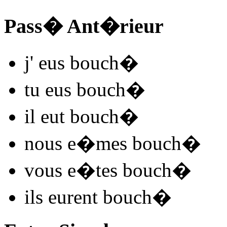
Pass� Ant�rieur
j'
eus bouch
�
tu
eus bouch
�
il
eut bouch
�
nous
e�mes bouch
�
vous
e�tes bouch
�
ils
eurent bouch
�