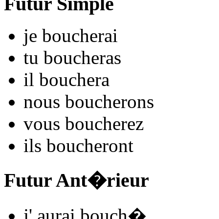
Futur Simple
je
bouch
e
r
ai
tu
bouch
e
r
as
il
bouch
e
r
a
nous
bouch
e
r
ons
vous
bouch
e
r
ez
ils
bouch
e
r
ont
Futur Ant�rieur
j'
aurai bouch
�