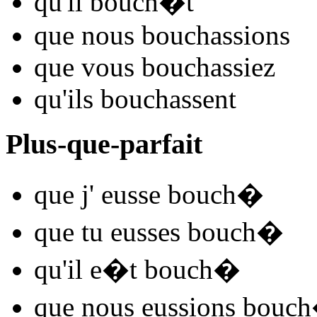
qu'il
bouch
�t
que nous
bouch
assions
que vous
bouch
assiez
qu'ils
bouch
assent
Plus-que-parfait
que j'
eusse bouch
�
que tu
eusses bouch
�
qu'il
e�t bouch
�
que nous
eussions bouch