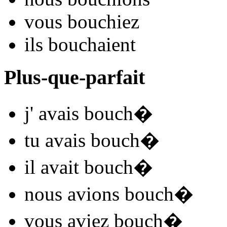
vous
bouch
iez
ils
bouch
aient
Plus-que-parfait
j'
avais bouch
�
tu
avais bouch
�
il
avait bouch
�
nous
avions bouch
�
vous
aviez bouch
�