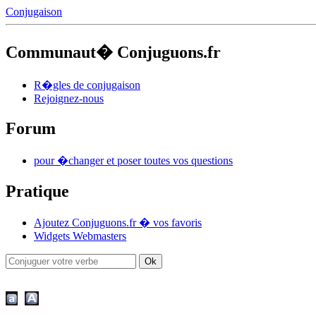
Conjugaison
Communaut� Conjuguons.fr
R�gles de conjugaison
Rejoignez-nous
Forum
pour �changer et poser toutes vos questions
Pratique
Ajoutez Conjuguons.fr � vos favoris
Widgets Webmasters