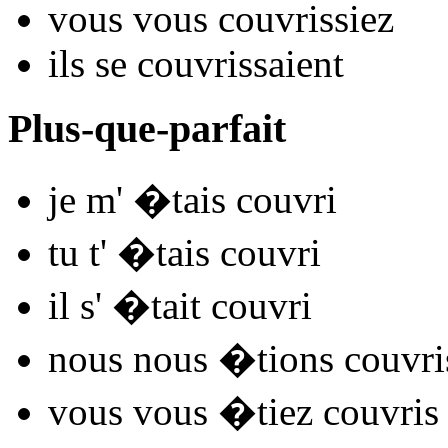
vous vous
couvr
issiez
ils se
couvr
issaient
Plus-que-parfait
je m'
�tais couvr
i
tu t'
�tais couvr
i
il s'
�tait couvr
i
nous nous
�tions couvr
i
vous vous
�tiez couvr
is