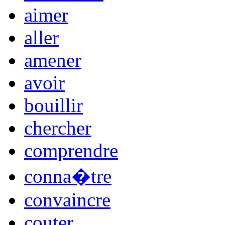
aimer
aller
amener
avoir
bouillir
chercher
comprendre
conna�tre
convaincre
couter