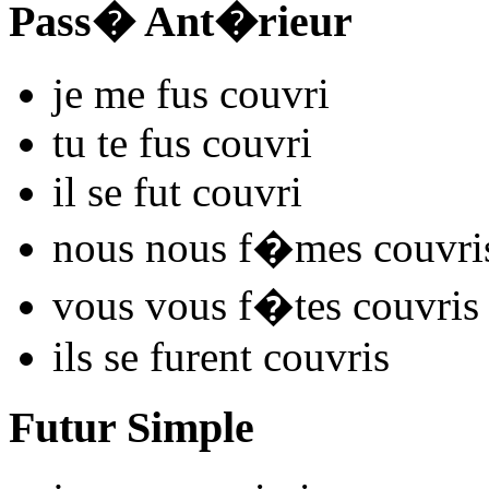
Pass� Ant�rieur
je me
fus couvr
i
tu te
fus couvr
i
il se
fut couvr
i
nous nous
f�mes couvr
i
vous vous
f�tes couvr
is
ils se
furent couvr
is
Futur Simple