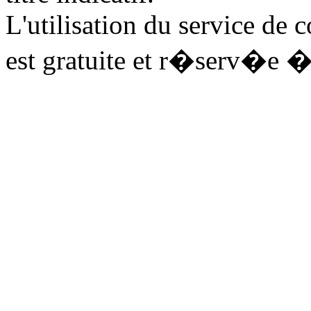
L'utilisation du service de 
est gratuite et r�serv�e �