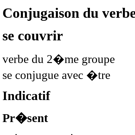
Conjugaison du verbe
se couvrir
verbe du 2�me groupe
se conjugue avec
�tre
Indicatif
Pr�sent