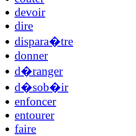
devoir
dire
dispara�tre
donner
d�ranger
d�sob�ir
enfoncer
entourer
faire