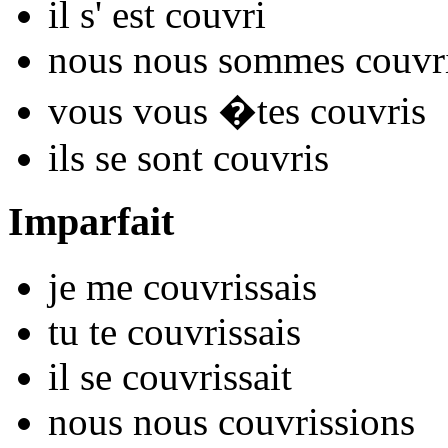
il s'
est couvr
i
nous nous
sommes couvr
vous vous
�tes couvr
is
ils se
sont couvr
is
Imparfait
je me
couvr
issais
tu te
couvr
issais
il se
couvr
issait
nous nous
couvr
issions