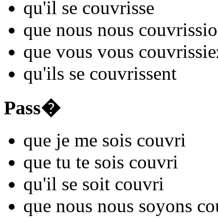
qu'il se
couvr
isse
que nous nous
couvr
issi
que vous vous
couvr
issie
qu'ils se
couvr
issent
Pass�
que je me
sois couvr
i
que tu te
sois couvr
i
qu'il se
soit couvr
i
que nous nous
soyons co