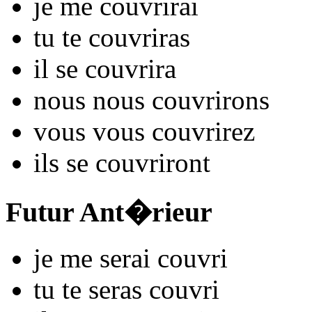
je me
couvr
irai
tu te
couvr
iras
il se
couvr
ira
nous nous
couvr
irons
vous vous
couvr
irez
ils se
couvr
iront
Futur Ant�rieur
je me
serai couvr
i
tu te
seras couvr
i