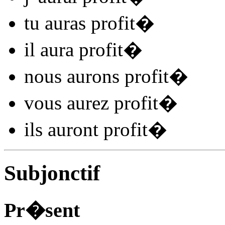
tu
auras profit
�
il
aura profit
�
nous
aurons profit
�
vous
aurez profit
�
ils
auront profit
�
Subjonctif
Pr�sent