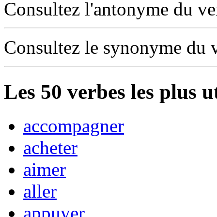
Consultez l'antonyme du v
Consultez le synonyme du 
Les
50
verbes les plus u
accompagner
acheter
aimer
aller
appuyer