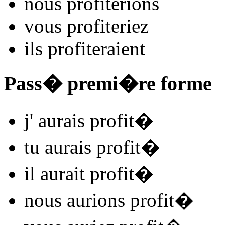
nous
profit
e
r
ions
vous
profit
e
r
iez
ils
profit
e
r
aient
Pass� premi�re forme
j'
aurais profit
�
tu
aurais profit
�
il
aurait profit
�
nous
aurions profit
�