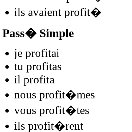
ils
avaient profit
�
Pass� Simple
je
profit
ai
tu
profit
as
il
profit
a
nous
profit
�mes
vous
profit
�tes
ils
profit
�rent