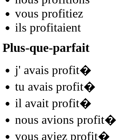
vous
profit
iez
ils
profit
aient
Plus-que-parfait
j'
avais profit
�
tu
avais profit
�
il
avait profit
�
nous
avions profit
�
vous
aviez profit
�