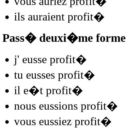
vous
auriez profit
�
ils
auraient profit
�
Pass� deuxi�me forme
j'
eusse profit
�
tu
eusses profit
�
il
e�t profit
�
nous
eussions profit
�
vous
eussiez profit
�