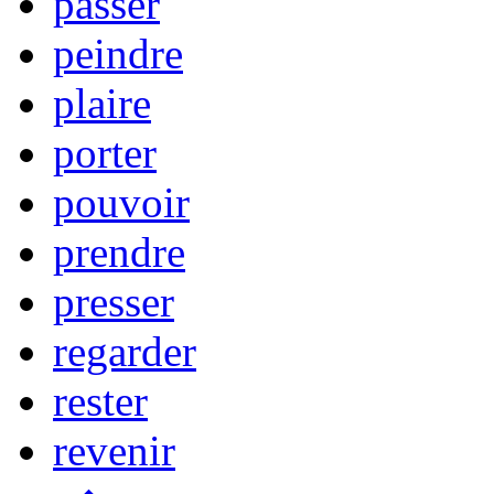
passer
peindre
plaire
porter
pouvoir
prendre
presser
regarder
rester
revenir