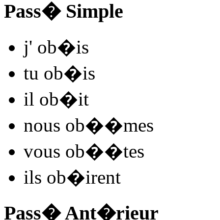
Pass� Simple
j'
ob�
is
tu
ob�
is
il
ob�
it
nous
ob�
�mes
vous
ob�
�tes
ils
ob�
irent
Pass� Ant�rieur