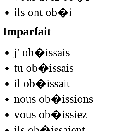
ils
ont ob�
i
Imparfait
j'
ob�
issais
tu
ob�
issais
il
ob�
issait
nous
ob�
issions
vous
ob�
issiez
ils
ob�
issaient