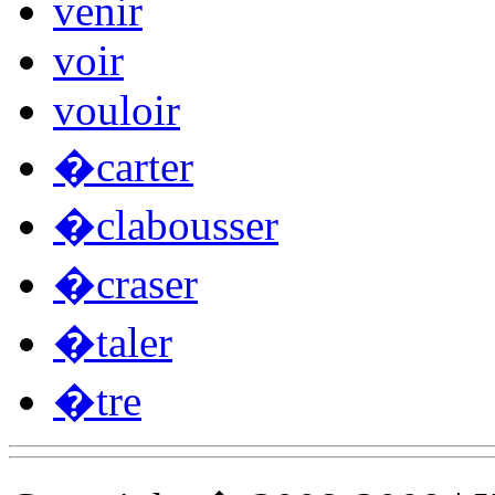
venir
voir
vouloir
�carter
�clabousser
�craser
�taler
�tre