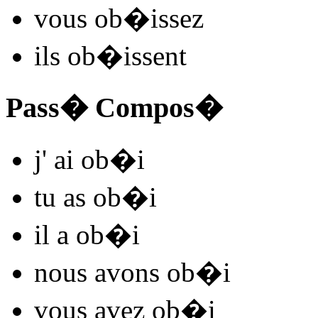
vous
ob�
issez
ils
ob�
issent
Pass� Compos�
j'
ai ob�
i
tu
as ob�
i
il
a ob�
i
nous
avons ob�
i
vous
avez ob�
i