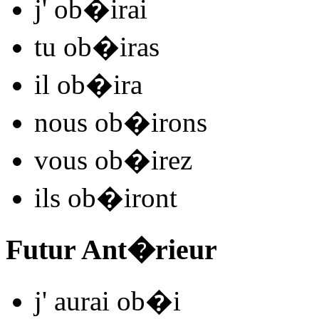
j'
ob�
irai
tu
ob�
iras
il
ob�
ira
nous
ob�
irons
vous
ob�
irez
ils
ob�
iront
Futur Ant�rieur
j'
aurai ob�
i