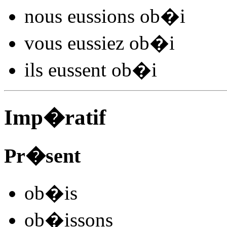
nous
eussions ob�
i
vous
eussiez ob�
i
ils
eussent ob�
i
Imp�ratif
Pr�sent
ob�
is
ob�
issons