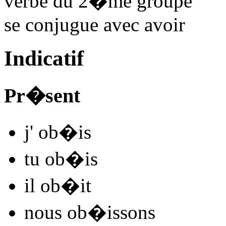
verbe du 2�me groupe
se conjugue avec
avoir
Indicatif
Pr�sent
j'
ob�
is
tu
ob�
is
il
ob�
it
nous
ob�
issons