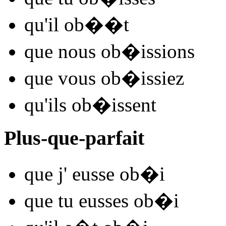
qu'il
ob�
�t
que nous
ob�
issions
que vous
ob�
issiez
qu'ils
ob�
issent
Plus-que-parfait
que j'
eusse ob�
i
que tu
eusses ob�
i