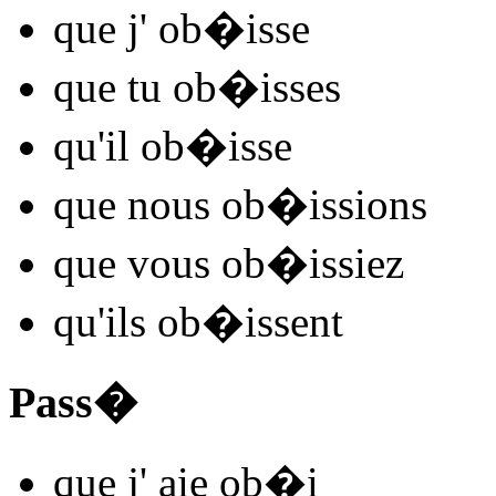
que j'
ob�
isse
que tu
ob�
isses
qu'il
ob�
isse
que nous
ob�
issions
que vous
ob�
issiez
qu'ils
ob�
issent
Pass�
que j'
aie ob�
i