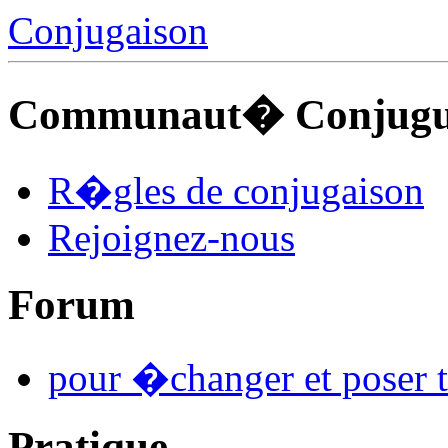
Conjugaison
Communaut� Conjuguo
R�gles de conjugaison
Rejoignez-nous
Forum
pour �changer et poser t
Pratique