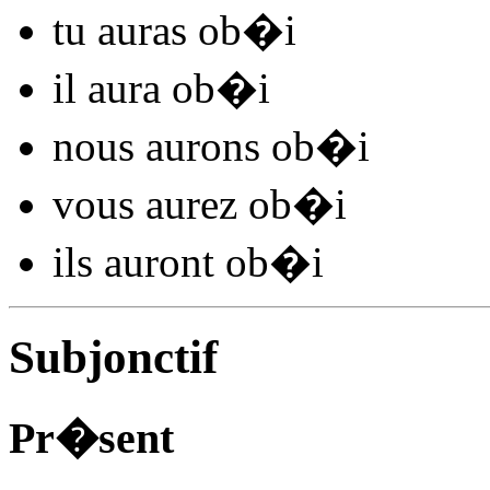
tu
auras ob�
i
il
aura ob�
i
nous
aurons ob�
i
vous
aurez ob�
i
ils
auront ob�
i
Subjonctif
Pr�sent