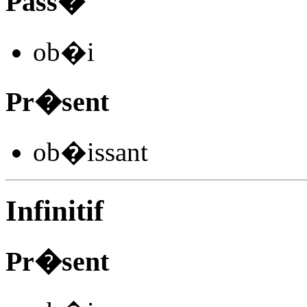
Pass�
ob�
i
Pr�sent
ob�
issant
Infinitif
Pr�sent