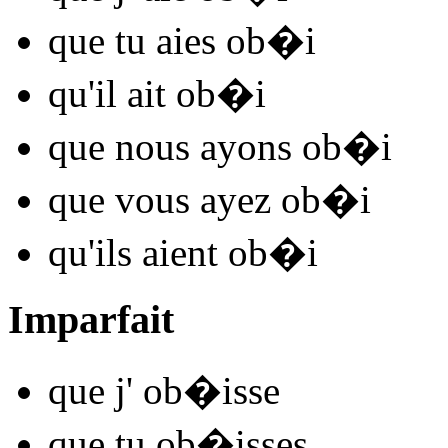
que tu
aies ob�
i
qu'il
ait ob�
i
que nous
ayons ob�
i
que vous
ayez ob�
i
qu'ils
aient ob�
i
Imparfait
que j'
ob�
isse
que tu
ob�
isses