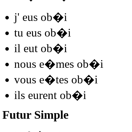
j'
eus ob�
i
tu
eus ob�
i
il
eut ob�
i
nous
e�mes ob�
i
vous
e�tes ob�
i
ils
eurent ob�
i
Futur Simple