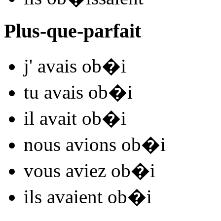
Plus-que-parfait
j'
avais ob�
i
tu
avais ob�
i
il
avait ob�
i
nous
avions ob�
i
vous
aviez ob�
i
ils
avaient ob�
i