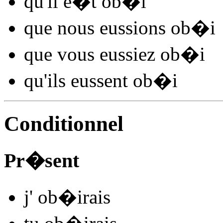
qu'il
e�t ob�
i
que nous
eussions ob�
i
que vous
eussiez ob�
i
qu'ils
eussent ob�
i
Conditionnel
Pr�sent
j'
ob�
irais