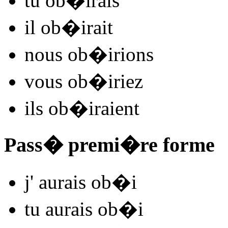
tu
ob�
irais
il
ob�
irait
nous
ob�
irions
vous
ob�
iriez
ils
ob�
iraient
Pass� premi�re forme
j'
aurais ob�
i
tu
aurais ob�
i