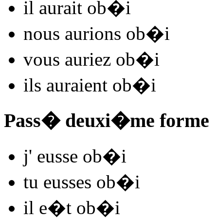
il
aurait ob�
i
nous
aurions ob�
i
vous
auriez ob�
i
ils
auraient ob�
i
Pass� deuxi�me forme
j'
eusse ob�
i
tu
eusses ob�
i
il
e�t ob�
i