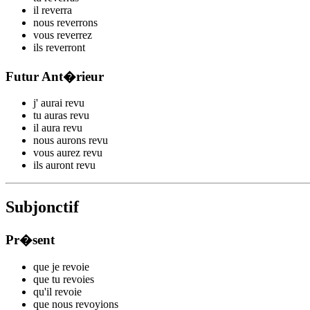
il
rev
erra
nous
rev
errons
vous
rev
errez
ils
rev
erront
Futur Ant�rieur
j'
aurai rev
u
tu
auras rev
u
il
aura rev
u
nous
aurons rev
u
vous
aurez rev
u
ils
auront rev
u
Subjonctif
Pr�sent
que je
rev
oie
que tu
rev
oies
qu'il
rev
oie
que nous
rev
oyions