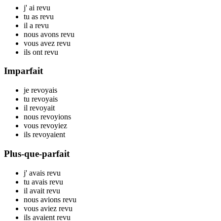
j'
ai rev
u
tu
as rev
u
il
a rev
u
nous
avons rev
u
vous
avez rev
u
ils
ont rev
u
Imparfait
je
rev
oyais
tu
rev
oyais
il
rev
oyait
nous
rev
oyions
vous
rev
oyiez
ils
rev
oyaient
Plus-que-parfait
j'
avais rev
u
tu
avais rev
u
il
avait rev
u
nous
avions rev
u
vous
aviez rev
u
ils
avaient rev
u