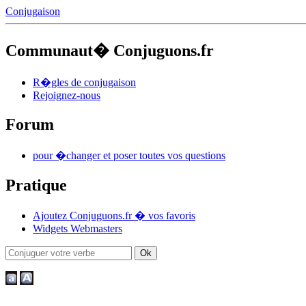
Conjugaison
Communaut� Conjuguons.fr
R�gles de conjugaison
Rejoignez-nous
Forum
pour �changer et poser toutes vos questions
Pratique
Ajoutez Conjuguons.fr � vos favoris
Widgets Webmasters