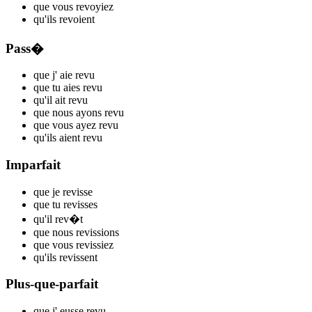
que vous
rev
oyiez
qu'ils
rev
oient
Pass�
que j'
aie rev
u
que tu
aies rev
u
qu'il
ait rev
u
que nous
ayons rev
u
que vous
ayez rev
u
qu'ils
aient rev
u
Imparfait
que je
rev
isse
que tu
rev
isses
qu'il
rev
�t
que nous
rev
issions
que vous
rev
issiez
qu'ils
rev
issent
Plus-que-parfait
que j'
eusse rev
u