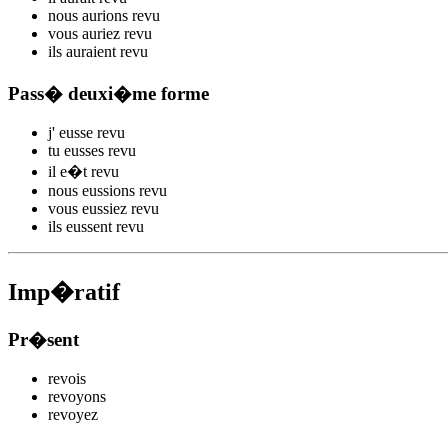
nous
aurions rev
u
vous
auriez rev
u
ils
auraient rev
u
Pass� deuxi�me forme
j'
eusse rev
u
tu
eusses rev
u
il
e�t rev
u
nous
eussions rev
u
vous
eussiez rev
u
ils
eussent rev
u
Imp�ratif
Pr�sent
rev
ois
rev
oyons
rev
oyez