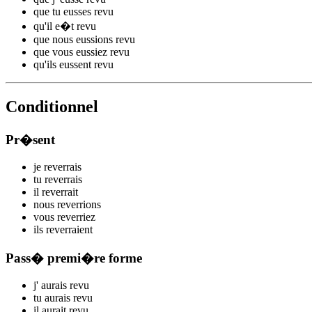
que tu
eusses rev
u
qu'il
e�t rev
u
que nous
eussions rev
u
que vous
eussiez rev
u
qu'ils
eussent rev
u
Conditionnel
Pr�sent
je
rev
errais
tu
rev
errais
il
rev
errait
nous
rev
errions
vous
rev
erriez
ils
rev
erraient
Pass� premi�re forme
j'
aurais rev
u
tu
aurais rev
u
il
aurait rev
u