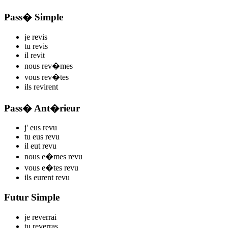
Pass� Simple
je
rev
is
tu
rev
is
il
rev
it
nous
rev
�mes
vous
rev
�tes
ils
rev
irent
Pass� Ant�rieur
j'
eus rev
u
tu
eus rev
u
il
eut rev
u
nous
e�mes rev
u
vous
e�tes rev
u
ils
eurent rev
u
Futur Simple
je
rev
errai
tu
rev
erras