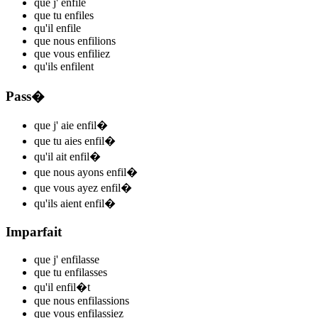
que j'
enfil
e
que tu
enfil
es
qu'il
enfil
e
que nous
enfil
ions
que vous
enfil
iez
qu'ils
enfil
ent
Pass�
que j'
aie enfil
�
que tu
aies enfil
�
qu'il
ait enfil
�
que nous
ayons enfil
�
que vous
ayez enfil
�
qu'ils
aient enfil
�
Imparfait
que j'
enfil
asse
que tu
enfil
asses
qu'il
enfil
�t
que nous
enfil
assions
que vous
enfil
assiez