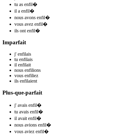
tu
as enfil
�
il
a enfil
�
nous
avons enfil
�
vous
avez enfil
�
ils
ont enfil
�
Imparfait
j'
enfil
ais
tu
enfil
ais
il
enfil
ait
nous
enfil
ions
vous
enfil
iez
ils
enfil
aient
Plus-que-parfait
j'
avais enfil
�
tu
avais enfil
�
il
avait enfil
�
nous
avions enfil
�
vous
aviez enfil
�