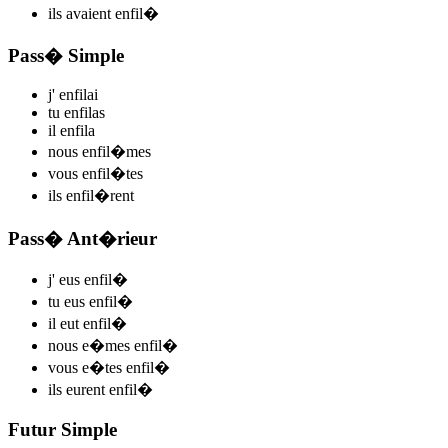
ils
avaient enfil
�
Pass� Simple
j'
enfil
ai
tu
enfil
as
il
enfil
a
nous
enfil
�mes
vous
enfil
�tes
ils
enfil
�rent
Pass� Ant�rieur
j'
eus enfil
�
tu
eus enfil
�
il
eut enfil
�
nous
e�mes enfil
�
vous
e�tes enfil
�
ils
eurent enfil
�
Futur Simple