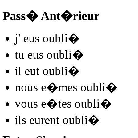
Pass� Ant�rieur
j'
eus oubli
�
tu
eus oubli
�
il
eut oubli
�
nous
e�mes oubli
�
vous
e�tes oubli
�
ils
eurent oubli
�