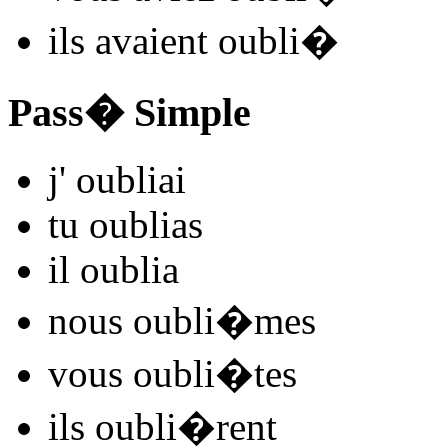
ils
avaient oubli
�
Pass� Simple
j'
oubli
ai
tu
oubli
as
il
oubli
a
nous
oubli
�mes
vous
oubli
�tes
ils
oubli
�rent