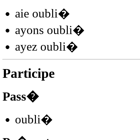
aie oubli
�
ayons oubli
�
ayez oubli
�
Participe
Pass�
oubli
�