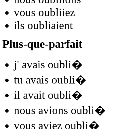
vous
oubli
iez
ils
oubli
aient
Plus-que-parfait
j'
avais oubli
�
tu
avais oubli
�
il
avait oubli
�
nous
avions oubli
�
vous
aviez oubli
�