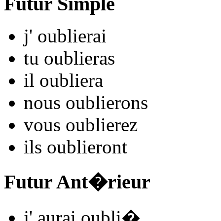
Futur Simple
j'
oubli
e
r
ai
tu
oubli
e
r
as
il
oubli
e
r
a
nous
oubli
e
r
ons
vous
oubli
e
r
ez
ils
oubli
e
r
ont
Futur Ant�rieur
j'
aurai oubli
�