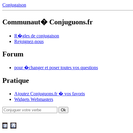
Conjugaison
Communaut� Conjuguons.fr
R�gles de conjugaison
Rejoignez-nous
Forum
pour �changer et poser toutes vos questions
Pratique
Ajoutez Conjuguons.fr � vos favoris
Widgets Webmasters