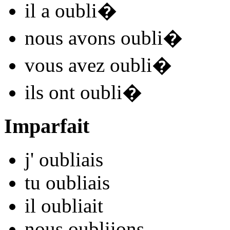
il
a oubli
�
nous
avons oubli
�
vous
avez oubli
�
ils
ont oubli
�
Imparfait
j'
oubli
ais
tu
oubli
ais
il
oubli
ait
nous
oubli
ions