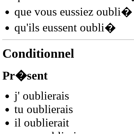
que vous
eussiez oubli
�
qu'ils
eussent oubli
�
Conditionnel
Pr�sent
j'
oubli
e
r
ais
tu
oubli
e
r
ais
il
oubli
e
r
ait