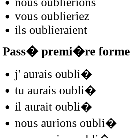
nous
oubli
e
r
ions
vous
oubli
e
r
iez
ils
oubli
e
r
aient
Pass� premi�re forme
j'
aurais oubli
�
tu
aurais oubli
�
il
aurait oubli
�
nous
aurions oubli
�