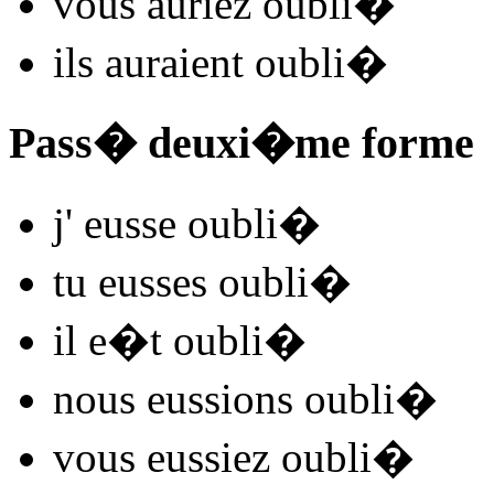
vous
auriez oubli
�
ils
auraient oubli
�
Pass� deuxi�me forme
j'
eusse oubli
�
tu
eusses oubli
�
il
e�t oubli
�
nous
eussions oubli
�
vous
eussiez oubli
�