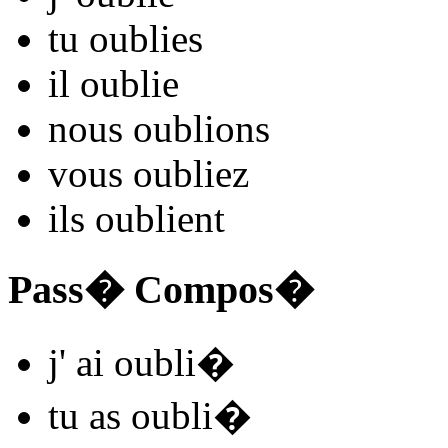
tu
oubli
es
il
oubli
e
nous
oubli
ons
vous
oubli
ez
ils
oubli
ent
Pass� Compos�
j'
ai oubli
�
tu
as oubli
�