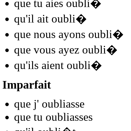
que tu
aies oubli
�
qu'il
ait oubli
�
que nous
ayons oubli
�
que vous
ayez oubli
�
qu'ils
aient oubli
�
Imparfait
que j'
oubli
asse
que tu
oubli
asses