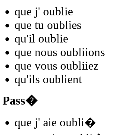
que j'
oubli
e
que tu
oubli
es
qu'il
oubli
e
que nous
oubli
ions
que vous
oubli
iez
qu'ils
oubli
ent
Pass�
que j'
aie oubli
�