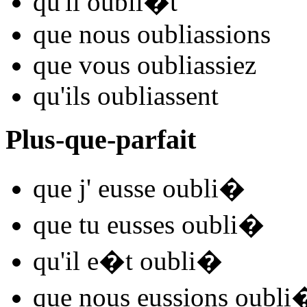
qu'il
oubli
�t
que nous
oubli
assions
que vous
oubli
assiez
qu'ils
oubli
assent
Plus-que-parfait
que j'
eusse oubli
�
que tu
eusses oubli
�
qu'il
e�t oubli
�
que nous
eussions oubli