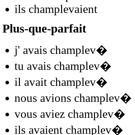
ils
champlev
aient
Plus-que-parfait
j'
avais champlev
�
tu
avais champlev
�
il
avait champlev
�
nous
avions champlev
�
vous
aviez champlev
�
ils
avaient champlev
�