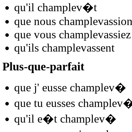
qu'il
champlev
�t
que nous
champlev
assio
que vous
champlev
assiez
qu'ils
champlev
assent
Plus-que-parfait
que j'
eusse champlev
�
que tu
eusses champlev
qu'il
e�t champlev
�