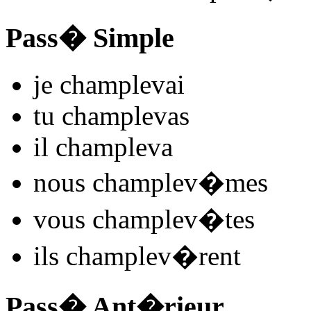
Pass� Simple
je
champlev
ai
tu
champlev
as
il
champlev
a
nous
champlev
�mes
vous
champlev
�tes
ils
champlev
�rent
Pass� Ant�rieur