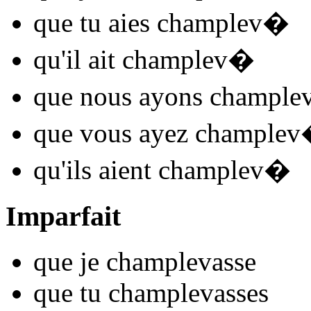
que tu
aies champlev
�
qu'il
ait champlev
�
que nous
ayons chample
que vous
ayez champlev
qu'ils
aient champlev
�
Imparfait
que je
champlev
asse
que tu
champlev
asses