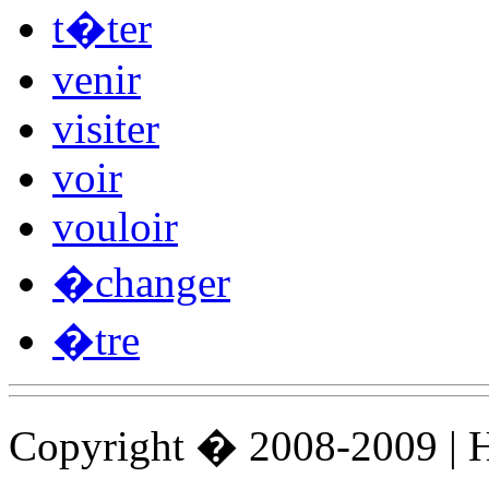
t�ter
venir
visiter
voir
vouloir
�changer
�tre
Copyright � 2008-2009 |