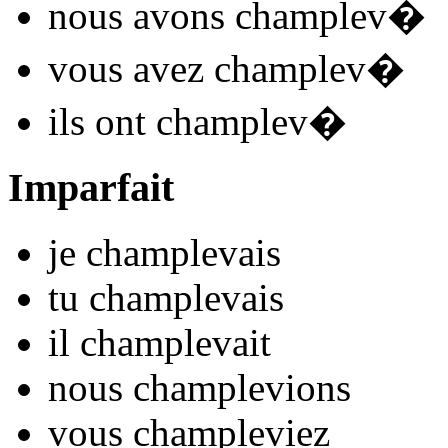
nous
avons champlev
�
vous
avez champlev
�
ils
ont champlev
�
Imparfait
je
champlev
ais
tu
champlev
ais
il
champlev
ait
nous
champlev
ions
vous
champlev
iez