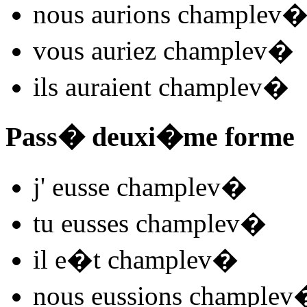
nous
aurions champlev
vous
auriez champlev
�
ils
auraient champlev
�
Pass� deuxi�me forme
j'
eusse champlev
�
tu
eusses champlev
�
il
e�t champlev
�
nous
eussions champlev