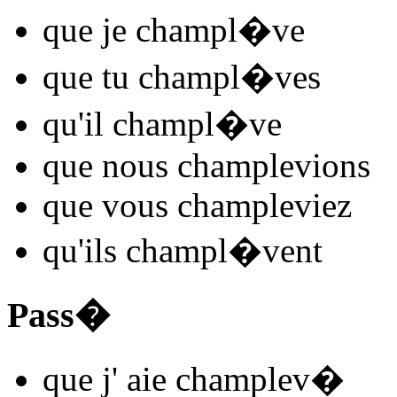
que je
champl
�
v
e
que tu
champl
�
v
es
qu'il
champl
�
v
e
que nous
champlev
ions
que vous
champlev
iez
qu'ils
champl
�
v
ent
Pass�
que j'
aie champlev
�