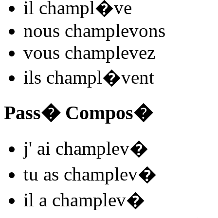
il
champl
�
v
e
nous
champlev
ons
vous
champlev
ez
ils
champl
�
v
ent
Pass� Compos�
j'
ai champlev
�
tu
as champlev
�
il
a champlev
�