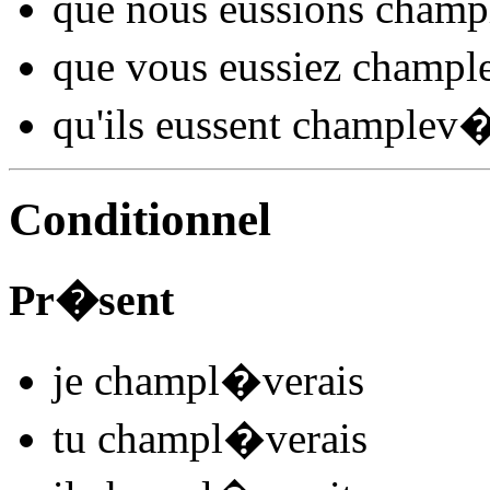
que nous
eussions champ
que vous
eussiez champl
qu'ils
eussent champlev
Conditionnel
Pr�sent
je
champl
�
v
e
r
ais
tu
champl
�
v
e
r
ais