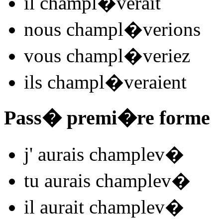
il
champl
�
v
e
r
ait
nous
champl
�
v
e
r
ions
vous
champl
�
v
e
r
iez
ils
champl
�
v
e
r
aient
Pass� premi�re forme
j'
aurais champlev
�
tu
aurais champlev
�
il
aurait champlev
�