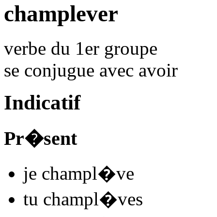
champlever
verbe du 1er groupe
se conjugue avec
avoir
Indicatif
Pr�sent
je
champl
�
v
e
tu
champl
�
v
es