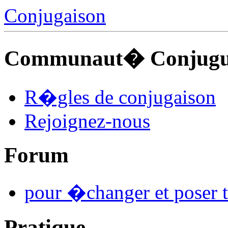
Conjugaison
Communaut� Conjuguo
R�gles de conjugaison
Rejoignez-nous
Forum
pour �changer et poser t
Pratique