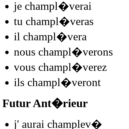
je
champl
�
v
e
r
ai
tu
champl
�
v
e
r
as
il
champl
�
v
e
r
a
nous
champl
�
v
e
r
ons
vous
champl
�
v
e
r
ez
ils
champl
�
v
e
r
ont
Futur Ant�rieur
j'
aurai champlev
�