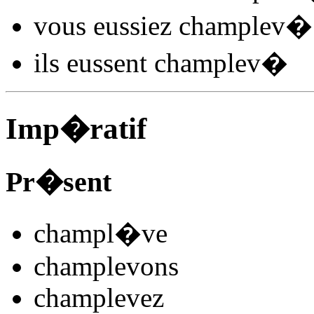
vous
eussiez champlev
�
ils
eussent champlev
�
Imp�ratif
Pr�sent
champl
�
v
e
champlev
ons
champlev
ez