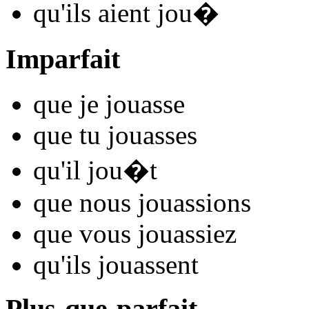
qu'ils
aient jou
�
Imparfait
que je
jou
asse
que tu
jou
asses
qu'il
jou
�t
que nous
jou
assions
que vous
jou
assiez
qu'ils
jou
assent
Plus-que-parfait