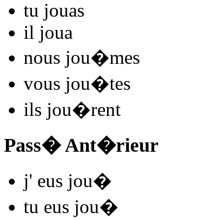
tu
jou
as
il
jou
a
nous
jou
�mes
vous
jou
�tes
ils
jou
�rent
Pass� Ant�rieur
j'
eus jou
�
tu
eus jou
�