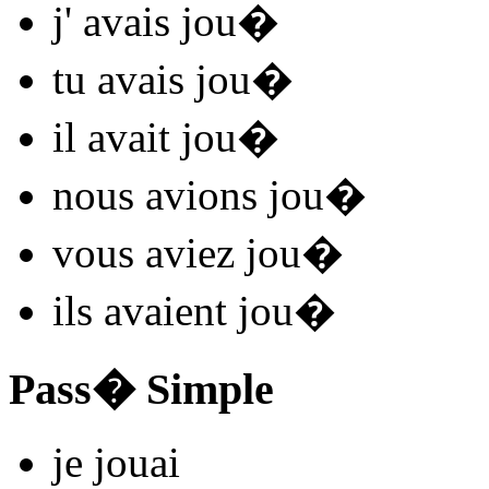
j'
avais jou
�
tu
avais jou
�
il
avait jou
�
nous
avions jou
�
vous
aviez jou
�
ils
avaient jou
�
Pass� Simple
je
jou
ai