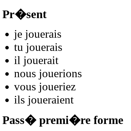
Pr�sent
je
jou
e
r
ais
tu
jou
e
r
ais
il
jou
e
r
ait
nous
jou
e
r
ions
vous
jou
e
r
iez
ils
jou
e
r
aient
Pass� premi�re forme