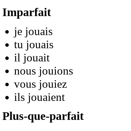
Imparfait
je
jou
ais
tu
jou
ais
il
jou
ait
nous
jou
ions
vous
jou
iez
ils
jou
aient
Plus-que-parfait