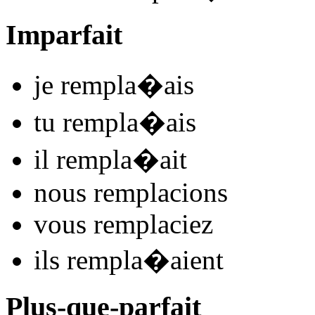
Imparfait
je
rempla
�
ais
tu
rempla
�
ais
il
rempla
�
ait
nous
remplac
ions
vous
remplac
iez
ils
rempla
�
aient
Plus-que-parfait