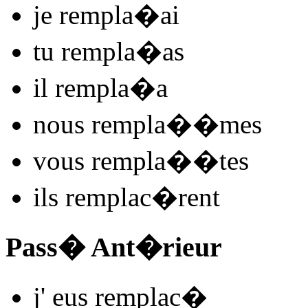
je
rempla
�
ai
tu
rempla
�
as
il
rempla
�
a
nous
rempla
�
�mes
vous
rempla
�
�tes
ils
remplac
�rent
Pass� Ant�rieur
j'
eus remplac
�