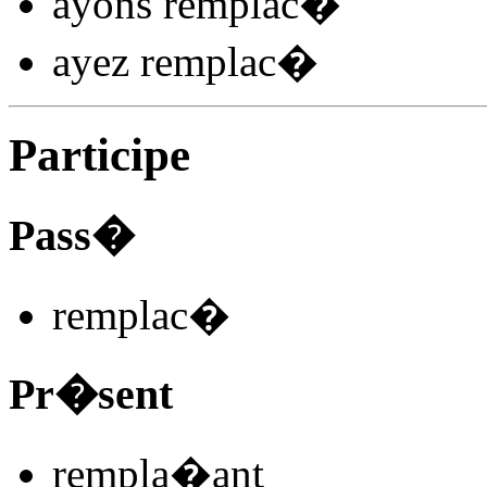
ayons remplac
�
ayez remplac
�
Participe
Pass�
remplac
�
Pr�sent
rempla
�
ant