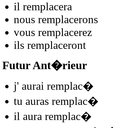
il
remplac
e
r
a
nous
remplac
e
r
ons
vous
remplac
e
r
ez
ils
remplac
e
r
ont
Futur Ant�rieur
j'
aurai remplac
�
tu
auras remplac
�
il
aura remplac
�