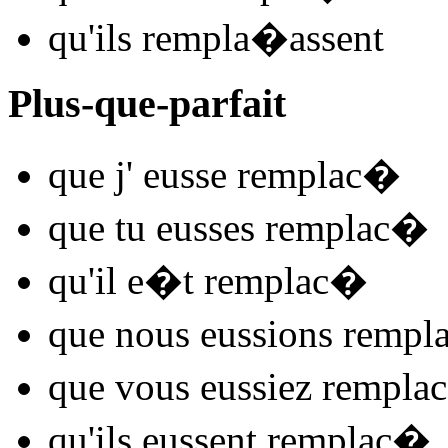
qu'ils
rempla
�
assent
Plus-que-parfait
que j'
eusse remplac
�
que tu
eusses remplac
�
qu'il
e�t remplac
�
que nous
eussions rempl
que vous
eussiez remplac
qu'ils
eussent remplac
�