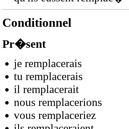
Conditionnel
Pr�sent
je
remplac
e
r
ais
tu
remplac
e
r
ais
il
remplac
e
r
ait
nous
remplac
e
r
ions
vous
remplac
e
r
iez
ils
remplac
e
r
aient