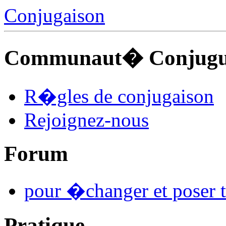
Conjugaison
Communaut� Conjuguo
R�gles de conjugaison
Rejoignez-nous
Forum
pour �changer et poser t
Pratique