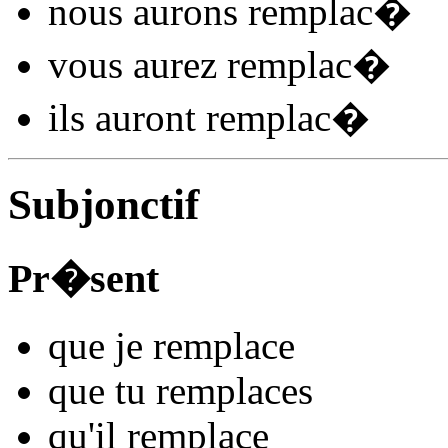
nous
aurons remplac
�
vous
aurez remplac
�
ils
auront remplac
�
Subjonctif
Pr�sent
que je
remplac
e
que tu
remplac
es
qu'il
remplac
e