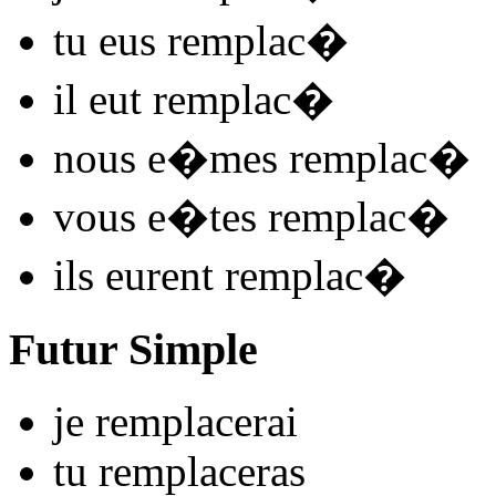
tu
eus remplac
�
il
eut remplac
�
nous
e�mes remplac
�
vous
e�tes remplac
�
ils
eurent remplac
�
Futur Simple
je
remplac
e
r
ai
tu
remplac
e
r
as