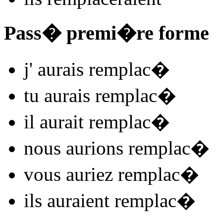
Pass� premi�re forme
j'
aurais remplac
�
tu
aurais remplac
�
il
aurait remplac
�
nous
aurions remplac
�
vous
auriez remplac
�
ils
auraient remplac
�