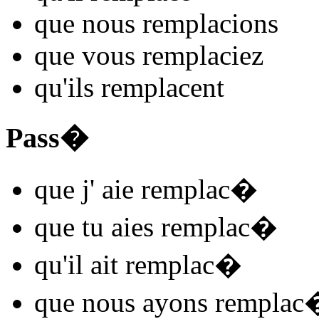
que nous
remplac
ions
que vous
remplac
iez
qu'ils
remplac
ent
Pass�
que j'
aie remplac
�
que tu
aies remplac
�
qu'il
ait remplac
�
que nous
ayons remplac