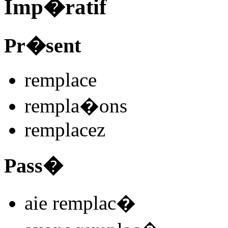
Imp�ratif
Pr�sent
remplac
e
rempla
�
ons
remplac
ez
Pass�
aie remplac
�