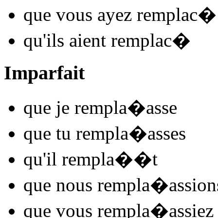
que vous
ayez remplac
�
qu'ils
aient remplac
�
Imparfait
que je
rempla
�
asse
que tu
rempla
�
asses
qu'il
rempla
�
�t
que nous
rempla
�
assion
que vous
rempla
�
assiez