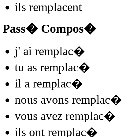
ils
remplac
ent
Pass� Compos�
j'
ai remplac
�
tu
as remplac
�
il
a remplac
�
nous
avons remplac
�
vous
avez remplac
�
ils
ont remplac
�