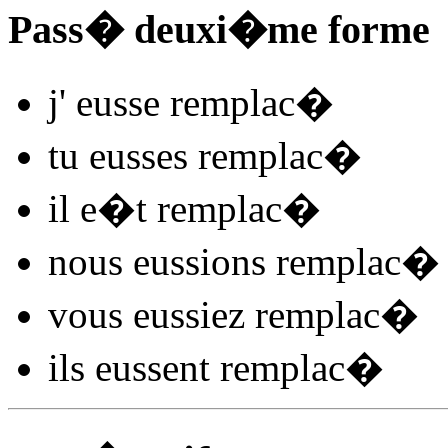
Pass� deuxi�me forme
j'
eusse remplac
�
tu
eusses remplac
�
il
e�t remplac
�
nous
eussions remplac
�
vous
eussiez remplac
�
ils
eussent remplac
�