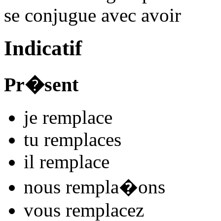
se conjugue avec
avoir
Indicatif
Pr�sent
je
remplac
e
tu
remplac
es
il
remplac
e
nous
rempla
�
ons
vous
remplac
ez