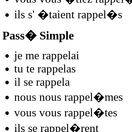
ils s'
�taient rappel
�s
Pass� Simple
je me
rappel
ai
tu te
rappel
as
il se
rappel
a
nous nous
rappel
�mes
vous vous
rappel
�tes
ils se
rappel
�rent