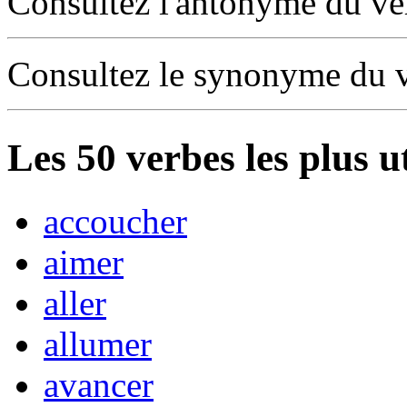
Consultez l'antonyme du v
Consultez le synonyme du 
Les
50
verbes les plus u
accoucher
aimer
aller
allumer
avancer