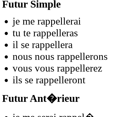
Futur Simple
je me
rappel
l
e
r
ai
tu te
rappel
l
e
r
as
il se
rappel
l
e
r
a
nous nous
rappel
l
e
r
ons
vous vous
rappel
l
e
r
ez
ils se
rappel
l
e
r
ont
Futur Ant�rieur