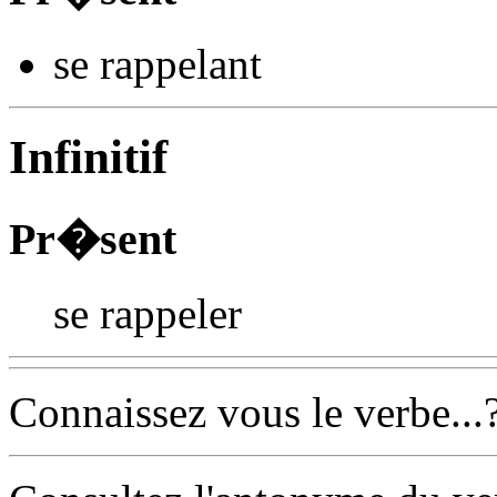
se rappel
ant
Infinitif
Pr�sent
se rappeler
Connaissez vous le verbe...