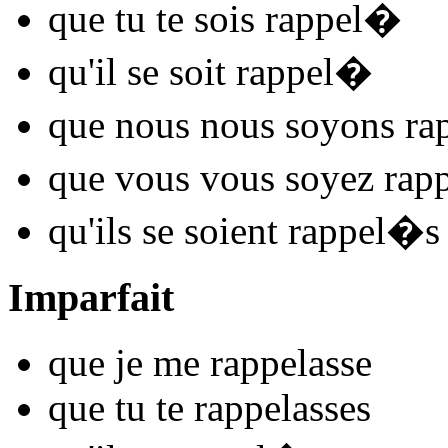
que tu te
sois rappel
�
qu'il se
soit rappel
�
que nous nous
soyons ra
que vous vous
soyez rapp
qu'ils se
soient rappel
�s
Imparfait
que je me
rappel
asse
que tu te
rappel
asses