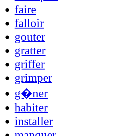
faire
falloir
gouter
gratter
griffer
grimper
g�ner
habiter
installer
manquer