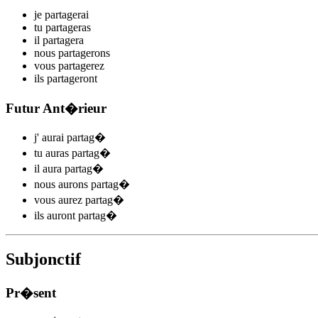
je
partag
e
r
ai
tu
partag
e
r
as
il
partag
e
r
a
nous
partag
e
r
ons
vous
partag
e
r
ez
ils
partag
e
r
ont
Futur Ant�rieur
j'
aurai partag
�
tu
auras partag
�
il
aura partag
�
nous
aurons partag
�
vous
aurez partag
�
ils
auront partag
�
Subjonctif
Pr�sent