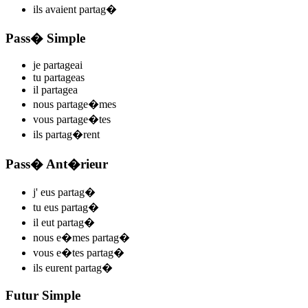
ils
avaient partag
�
Pass� Simple
je
parta
ge
ai
tu
parta
ge
as
il
parta
ge
a
nous
parta
ge
�mes
vous
parta
ge
�tes
ils
partag
�rent
Pass� Ant�rieur
j'
eus partag
�
tu
eus partag
�
il
eut partag
�
nous
e�mes partag
�
vous
e�tes partag
�
ils
eurent partag
�
Futur Simple