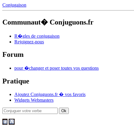
Conjugaison
Communaut� Conjuguons.fr
R�gles de conjugaison
Rejoignez-nous
Forum
pour �changer et poser toutes vos questions
Pratique
Ajoutez Conjuguons.fr � vos favoris
Widgets Webmasters