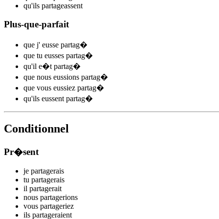
qu'ils
parta
ge
assent
Plus-que-parfait
que j'
eusse partag
�
que tu
eusses partag
�
qu'il
e�t partag
�
que nous
eussions partag
�
que vous
eussiez partag
�
qu'ils
eussent partag
�
Conditionnel
Pr�sent
je
partag
e
r
ais
tu
partag
e
r
ais
il
partag
e
r
ait
nous
partag
e
r
ions
vous
partag
e
r
iez
ils
partag
e
r
aient