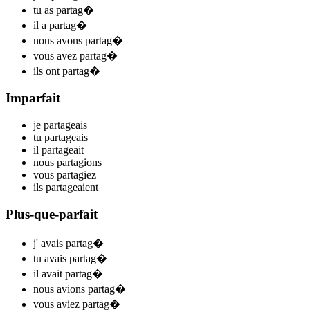
tu
as partag
�
il
a partag
�
nous
avons partag
�
vous
avez partag
�
ils
ont partag
�
Imparfait
je
parta
ge
ais
tu
parta
ge
ais
il
parta
ge
ait
nous
partag
ions
vous
partag
iez
ils
parta
ge
aient
Plus-que-parfait
j'
avais partag
�
tu
avais partag
�
il
avait partag
�
nous
avions partag
�
vous
aviez partag
�