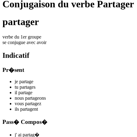
Conjugaison du verbe Partager
partager
verbe du 1er groupe
se conjugue avec
avoir
Indicatif
Pr�sent
je
partag
e
tu
partag
es
il
partag
e
nous
parta
ge
ons
vous
partag
ez
ils
partag
ent
Pass� Compos�
j'
ai partag
�