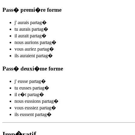
Pass� premi�re forme
j'
aurais partag
�
tu
aurais partag
�
il
aurait partag
�
nous
aurions partag
�
vous
auriez partag
�
ils
auraient partag
�
Pass� deuxi�me forme
j'
eusse partag
�
tu
eusses partag
�
il
e�t partag
�
nous
eussions partag
�
vous
eussiez partag
�
ils
eussent partag
�
Imp�ratif