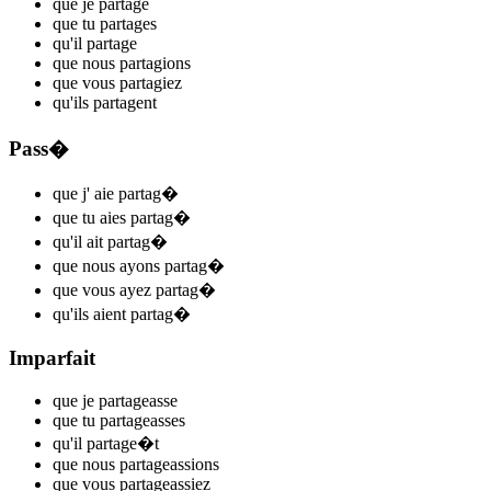
que je
partag
e
que tu
partag
es
qu'il
partag
e
que nous
partag
ions
que vous
partag
iez
qu'ils
partag
ent
Pass�
que j'
aie partag
�
que tu
aies partag
�
qu'il
ait partag
�
que nous
ayons partag
�
que vous
ayez partag
�
qu'ils
aient partag
�
Imparfait
que je
parta
ge
asse
que tu
parta
ge
asses
qu'il
parta
ge
�t
que nous
parta
ge
assions
que vous
parta
ge
assiez