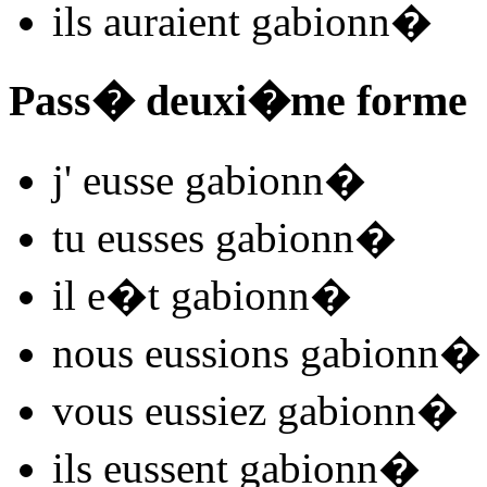
ils
auraient gabionn
�
Pass� deuxi�me forme
j'
eusse gabionn
�
tu
eusses gabionn
�
il
e�t gabionn
�
nous
eussions gabionn
�
vous
eussiez gabionn
�
ils
eussent gabionn
�