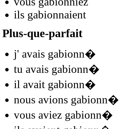
vous
gabionn
iez
ils
gabionn
aient
Plus-que-parfait
j'
avais gabionn
�
tu
avais gabionn
�
il
avait gabionn
�
nous
avions gabionn
�
vous
aviez gabionn
�