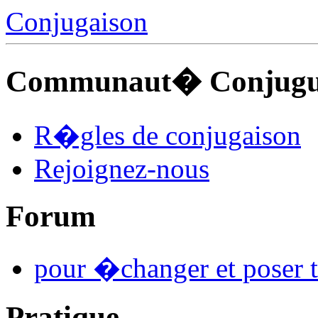
Conjugaison
Communaut� Conjuguo
R�gles de conjugaison
Rejoignez-nous
Forum
pour �changer et poser t
Pratique