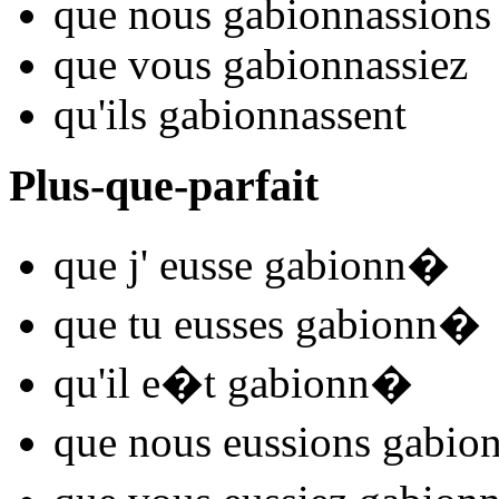
que nous
gabionn
assions
que vous
gabionn
assiez
qu'ils
gabionn
assent
Plus-que-parfait
que j'
eusse gabionn
�
que tu
eusses gabionn
�
qu'il
e�t gabionn
�
que nous
eussions gabio