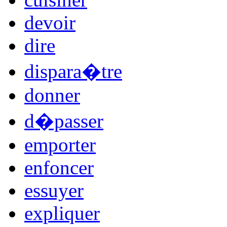
devoir
dire
dispara�tre
donner
d�passer
emporter
enfoncer
essuyer
expliquer