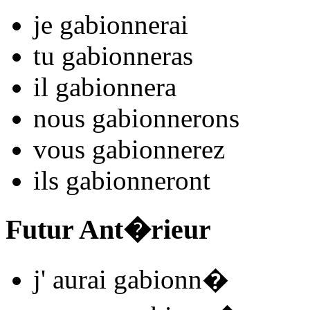
je
gabionn
e
r
ai
tu
gabionn
e
r
as
il
gabionn
e
r
a
nous
gabionn
e
r
ons
vous
gabionn
e
r
ez
ils
gabionn
e
r
ont
Futur Ant�rieur
j'
aurai gabionn
�