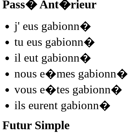
Pass� Ant�rieur
j'
eus gabionn
�
tu
eus gabionn
�
il
eut gabionn
�
nous
e�mes gabionn
�
vous
e�tes gabionn
�
ils
eurent gabionn
�
Futur Simple