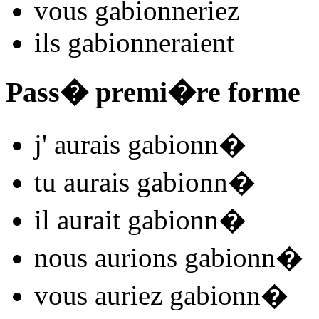
vous
gabionn
e
r
iez
ils
gabionn
e
r
aient
Pass� premi�re forme
j'
aurais gabionn
�
tu
aurais gabionn
�
il
aurait gabionn
�
nous
aurions gabionn
�
vous
auriez gabionn
�