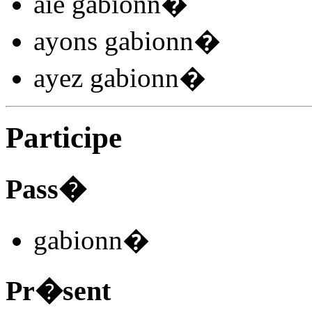
aie gabionn
�
ayons gabionn
�
ayez gabionn
�
Participe
Pass�
gabionn
�
Pr�sent