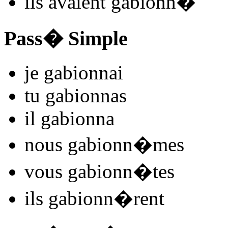
ils
avaient gabionn
�
Pass� Simple
je
gabionn
ai
tu
gabionn
as
il
gabionn
a
nous
gabionn
�mes
vous
gabionn
�tes
ils
gabionn
�rent