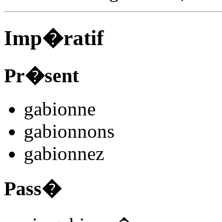
Imp�ratif
Pr�sent
gabionn
e
gabionn
ons
gabionn
ez
Pass�