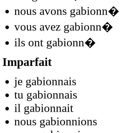
nous
avons gabionn
�
vous
avez gabionn
�
ils
ont gabionn
�
Imparfait
je
gabionn
ais
tu
gabionn
ais
il
gabionn
ait
nous
gabionn
ions