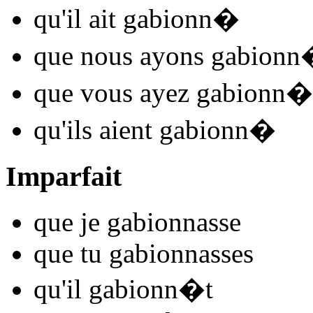
qu'il
ait gabionn
�
que nous
ayons gabionn
que vous
ayez gabionn
�
qu'ils
aient gabionn
�
Imparfait
que je
gabionn
asse
que tu
gabionn
asses
qu'il
gabionn
�t