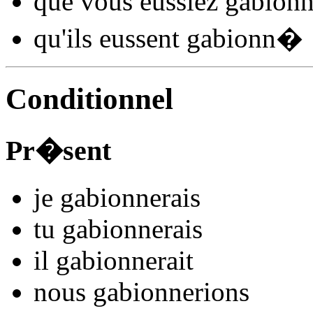
que vous
eussiez gabion
qu'ils
eussent gabionn
�
Conditionnel
Pr�sent
je
gabionn
e
r
ais
tu
gabionn
e
r
ais
il
gabionn
e
r
ait
nous
gabionn
e
r
ions