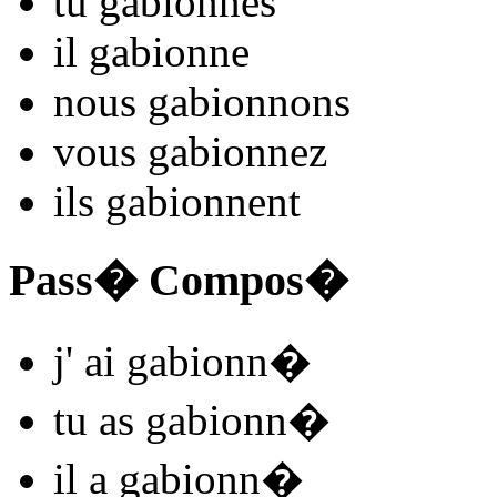
tu
gabionn
es
il
gabionn
e
nous
gabionn
ons
vous
gabionn
ez
ils
gabionn
ent
Pass� Compos�
j'
ai gabionn
�
tu
as gabionn
�
il
a gabionn
�