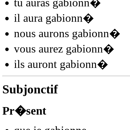
tu
auras gabionn
�
il
aura gabionn
�
nous
aurons gabionn
�
vous
aurez gabionn
�
ils
auront gabionn
�
Subjonctif
Pr�sent