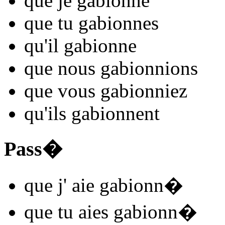
que je
gabionn
e
que tu
gabionn
es
qu'il
gabionn
e
que nous
gabionn
ions
que vous
gabionn
iez
qu'ils
gabionn
ent
Pass�
que j'
aie gabionn
�
que tu
aies gabionn
�