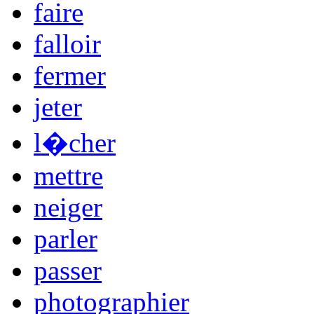
faire
falloir
fermer
jeter
l�cher
mettre
neiger
parler
passer
photographier