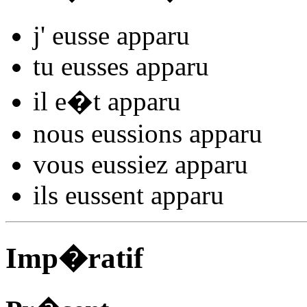
j'
eusse appar
u
tu
eusses appar
u
il
e�t appar
u
nous
eussions appar
u
vous
eussiez appar
u
ils
eussent appar
u
Imp�ratif