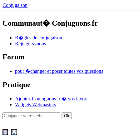
Conjugaison
Communaut� Conjuguons.fr
R�gles de conjugaison
Rejoignez-nous
Forum
pour �changer et poser toutes vos questions
Pratique
Ajoutez Conjuguons.fr � vos favoris
Widgets Webmasters