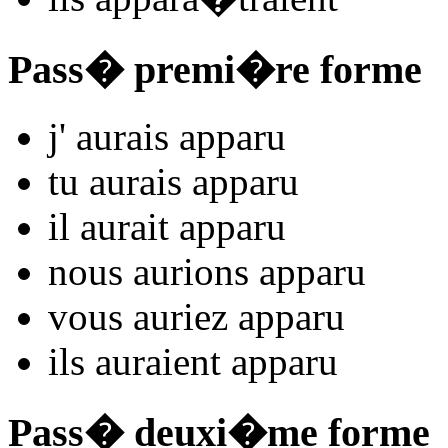
Pass� premi�re forme
j'
aurais appar
u
tu
aurais appar
u
il
aurait appar
u
nous
aurions appar
u
vous
auriez appar
u
ils
auraient appar
u
Pass� deuxi�me forme