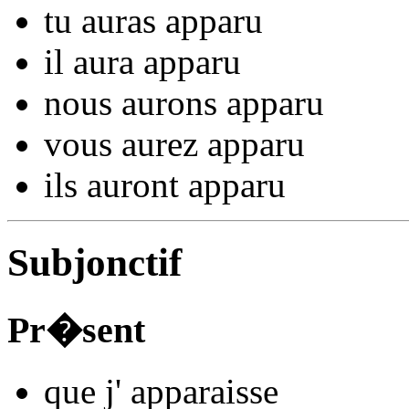
tu
auras appar
u
il
aura appar
u
nous
aurons appar
u
vous
aurez appar
u
ils
auront appar
u
Subjonctif
Pr�sent
que j'
appar
aisse