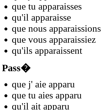
que tu
appar
aisses
qu'il
appar
aisse
que nous
appar
aissions
que vous
appar
aissiez
qu'ils
appar
aissent
Pass�
que j'
aie appar
u
que tu
aies appar
u
qu'il
ait appar
u