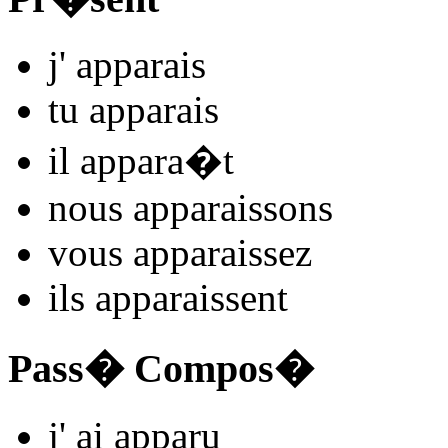
j'
appar
ais
tu
appar
ais
il
appar
a�t
nous
appar
aissons
vous
appar
aissez
ils
appar
aissent
Pass� Compos�
j'
ai appar
u