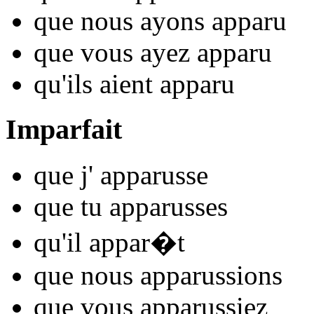
que nous
ayons appar
u
que vous
ayez appar
u
qu'ils
aient appar
u
Imparfait
que j'
appar
usse
que tu
appar
usses
qu'il
appar
�t
que nous
appar
ussions
que vous
appar
ussiez