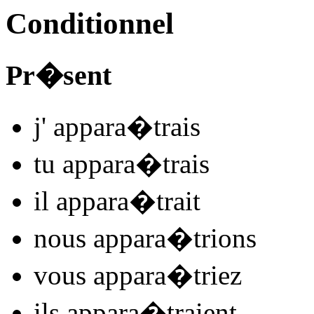
Conditionnel
Pr�sent
j'
appar
a�trais
tu
appar
a�trais
il
appar
a�trait
nous
appar
a�trions
vous
appar
a�triez
ils
appar
a�traient