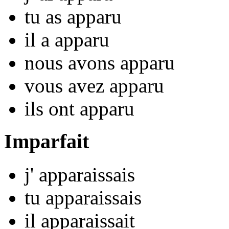
tu
as appar
u
il
a appar
u
nous
avons appar
u
vous
avez appar
u
ils
ont appar
u
Imparfait
j'
appar
aissais
tu
appar
aissais
il
appar
aissait