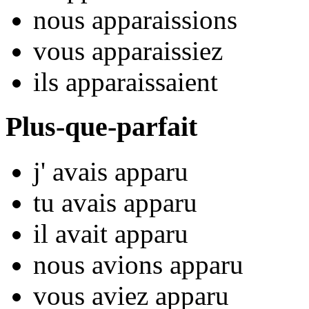
nous
appar
aissions
vous
appar
aissiez
ils
appar
aissaient
Plus-que-parfait
j'
avais appar
u
tu
avais appar
u
il
avait appar
u
nous
avions appar
u
vous
aviez appar
u