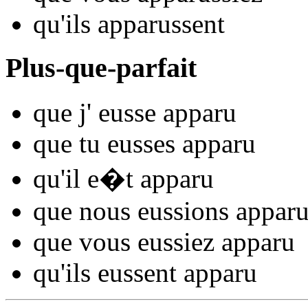
qu'ils
appar
ussent
Plus-que-parfait
que j'
eusse appar
u
que tu
eusses appar
u
qu'il
e�t appar
u
que nous
eussions appar
que vous
eussiez appar
u
qu'ils
eussent appar
u