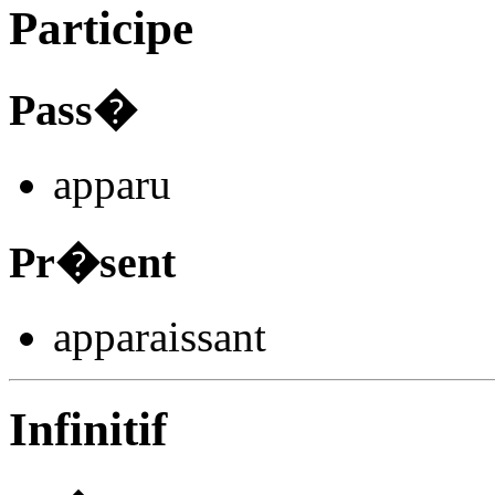
Participe
Pass�
appar
u
Pr�sent
appar
aissant
Infinitif