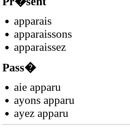
Pr�sent
appar
ais
appar
aissons
appar
aissez
Pass�
aie appar
u
ayons appar
u
ayez appar
u