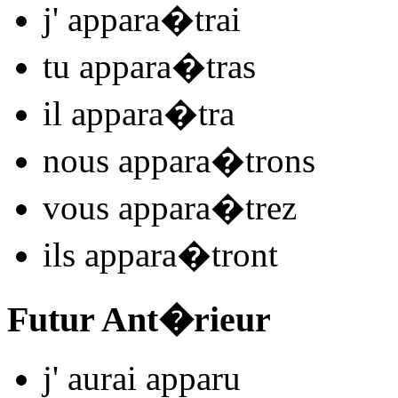
j'
appar
a�trai
tu
appar
a�tras
il
appar
a�tra
nous
appar
a�trons
vous
appar
a�trez
ils
appar
a�tront
Futur Ant�rieur
j'
aurai appar
u