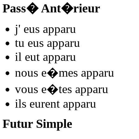
Pass� Ant�rieur
j'
eus appar
u
tu
eus appar
u
il
eut appar
u
nous
e�mes appar
u
vous
e�tes appar
u
ils
eurent appar
u
Futur Simple