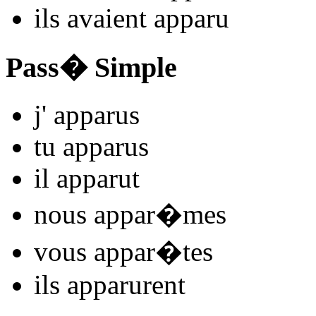
ils
avaient appar
u
Pass� Simple
j'
appar
us
tu
appar
us
il
appar
ut
nous
appar
�mes
vous
appar
�tes
ils
appar
urent