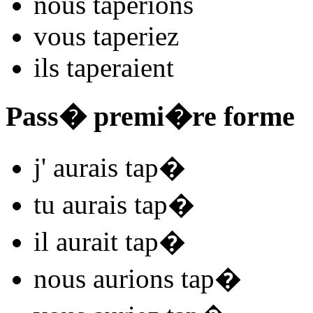
nous
tap
e
r
ions
vous
tap
e
r
iez
ils
tap
e
r
aient
Pass� premi�re forme
j'
aurais tap
�
tu
aurais tap
�
il
aurait tap
�
nous
aurions tap
�