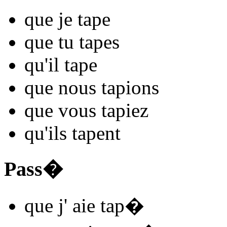
que je
tap
e
que tu
tap
es
qu'il
tap
e
que nous
tap
ions
que vous
tap
iez
qu'ils
tap
ent
Pass�
que j'
aie tap
�