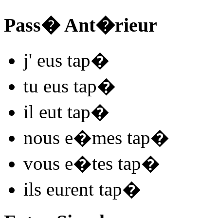
Pass� Ant�rieur
j'
eus tap
�
tu
eus tap
�
il
eut tap
�
nous
e�mes tap
�
vous
e�tes tap
�
ils
eurent tap
�