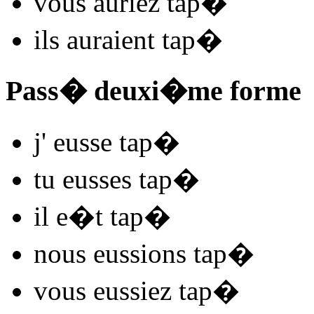
vous
auriez tap
�
ils
auraient tap
�
Pass� deuxi�me forme
j'
eusse tap
�
tu
eusses tap
�
il
e�t tap
�
nous
eussions tap
�
vous
eussiez tap
�