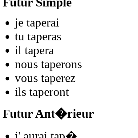
Futur Simple
je
tap
e
r
ai
tu
tap
e
r
as
il
tap
e
r
a
nous
tap
e
r
ons
vous
tap
e
r
ez
ils
tap
e
r
ont
Futur Ant�rieur
j'
aurai tap
�