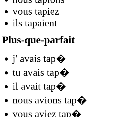
vous
tap
iez
ils
tap
aient
Plus-que-parfait
j'
avais tap
�
tu
avais tap
�
il
avait tap
�
nous
avions tap
�
vous
aviez tap
�