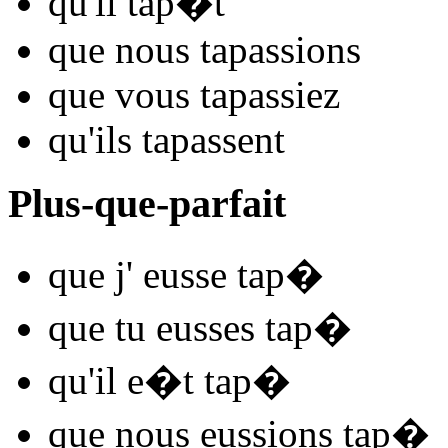
qu'il
tap
�t
que nous
tap
assions
que vous
tap
assiez
qu'ils
tap
assent
Plus-que-parfait
que j'
eusse tap
�
que tu
eusses tap
�
qu'il
e�t tap
�
que nous
eussions tap
�