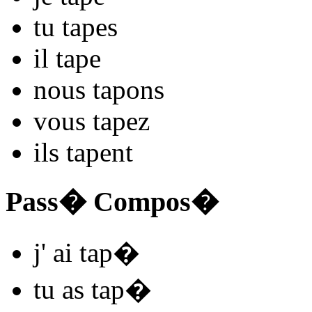
tu
tap
es
il
tap
e
nous
tap
ons
vous
tap
ez
ils
tap
ent
Pass� Compos�
j'
ai tap
�
tu
as tap
�