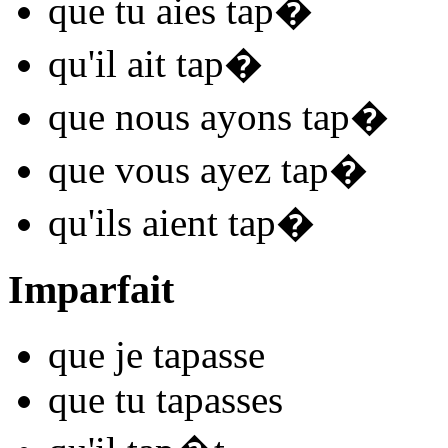
que tu
aies tap
�
qu'il
ait tap
�
que nous
ayons tap
�
que vous
ayez tap
�
qu'ils
aient tap
�
Imparfait
que je
tap
asse
que tu
tap
asses