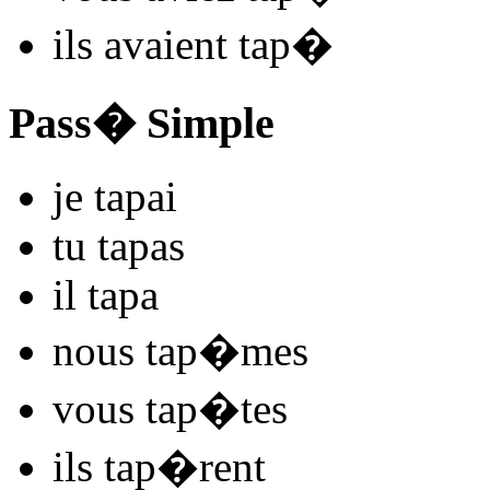
ils
avaient tap
�
Pass� Simple
je
tap
ai
tu
tap
as
il
tap
a
nous
tap
�mes
vous
tap
�tes
ils
tap
�rent