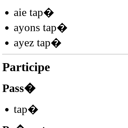
aie tap
�
ayons tap
�
ayez tap
�
Participe
Pass�
tap
�