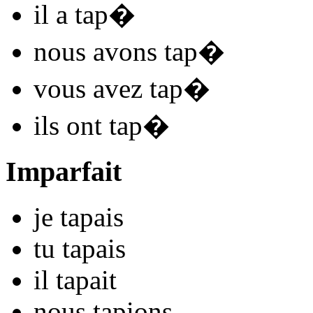
il
a tap
�
nous
avons tap
�
vous
avez tap
�
ils
ont tap
�
Imparfait
je
tap
ais
tu
tap
ais
il
tap
ait
nous
tap
ions