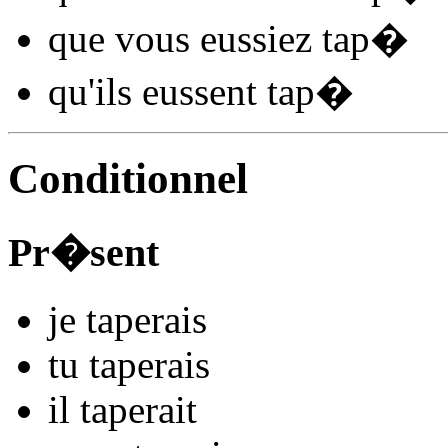
que vous
eussiez tap
�
qu'ils
eussent tap
�
Conditionnel
Pr�sent
je
tap
e
r
ais
tu
tap
e
r
ais
il
tap
e
r
ait