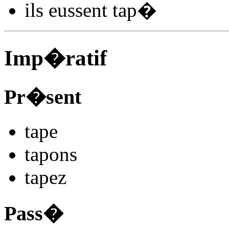
ils
eussent tap
�
Imp�ratif
Pr�sent
tap
e
tap
ons
tap
ez
Pass�