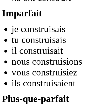
Imparfait
je
constru
isais
tu
constru
isais
il
constru
isait
nous
constru
isions
vous
constru
isiez
ils
constru
isaient
Plus-que-parfait