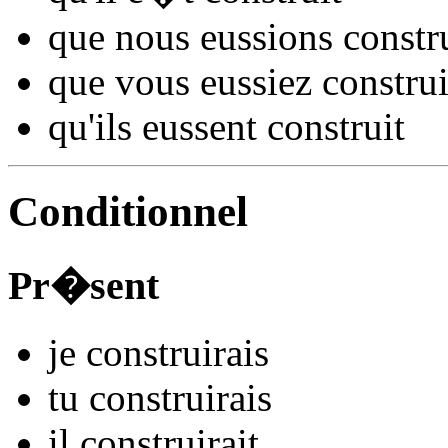
que nous
eussions constr
que vous
eussiez constru
qu'ils
eussent constru
it
Conditionnel
Pr�sent
je
constru
irais
tu
constru
irais
il
constru
irait