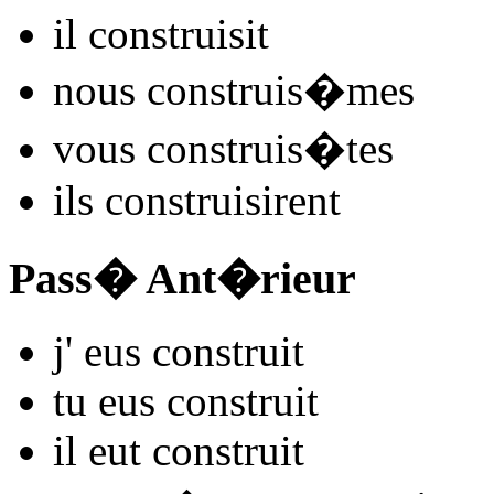
il
constru
isit
nous
constru
is�mes
vous
constru
is�tes
ils
constru
isirent
Pass� Ant�rieur
j'
eus constru
it
tu
eus constru
it
il
eut constru
it