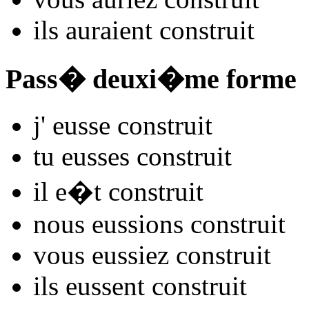
ils
auraient constru
it
Pass� deuxi�me forme
j'
eusse constru
it
tu
eusses constru
it
il
e�t constru
it
nous
eussions constru
it
vous
eussiez constru
it
ils
eussent constru
it