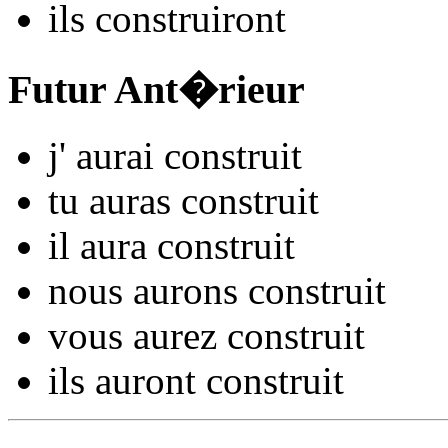
ils
constru
iront
Futur Ant�rieur
j'
aurai constru
it
tu
auras constru
it
il
aura constru
it
nous
aurons constru
it
vous
aurez constru
it
ils
auront constru
it