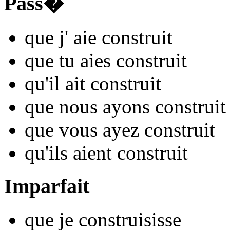
Pass�
que j'
aie constru
it
que tu
aies constru
it
qu'il
ait constru
it
que nous
ayons constru
it
que vous
ayez constru
it
qu'ils
aient constru
it
Imparfait
que je
constru
isisse