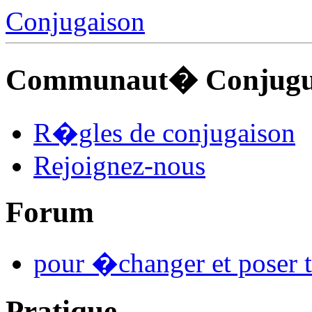
Conjugaison
Communaut� Conjuguo
R�gles de conjugaison
Rejoignez-nous
Forum
pour �changer et poser t
Pratique