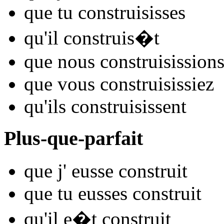
que tu
constru
isisses
qu'il
constru
is�t
que nous
constru
isission
que vous
constru
isissiez
qu'ils
constru
isissent
Plus-que-parfait
que j'
eusse constru
it
que tu
eusses constru
it
qu'il
e�t constru
it