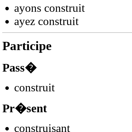
ayons constru
it
ayez constru
it
Participe
Pass�
constru
it
Pr�sent
constru
isant