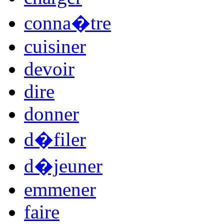
conna�tre
cuisiner
devoir
dire
donner
d�filer
d�jeuner
emmener
faire