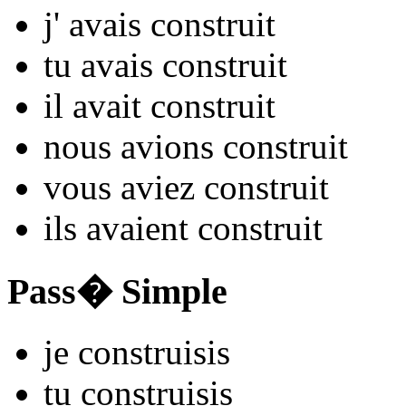
j'
avais constru
it
tu
avais constru
it
il
avait constru
it
nous
avions constru
it
vous
aviez constru
it
ils
avaient constru
it
Pass� Simple
je
constru
isis
tu
constru
isis