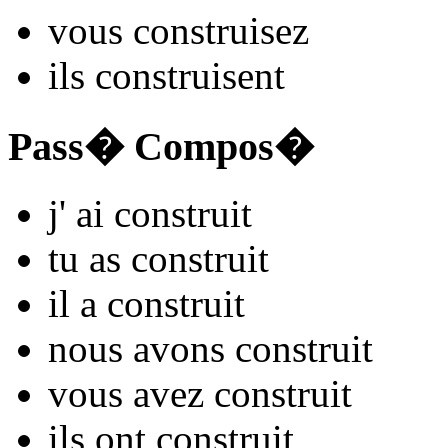
vous
constru
isez
ils
constru
isent
Pass� Compos�
j'
ai constru
it
tu
as constru
it
il
a constru
it
nous
avons constru
it
vous
avez constru
it
ils
ont constru
it