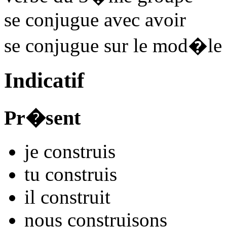
se conjugue avec
avoir
se conjugue sur le mod�le
Indicatif
Pr�sent
je
constru
is
tu
constru
is
il
constru
it
nous
constru
isons