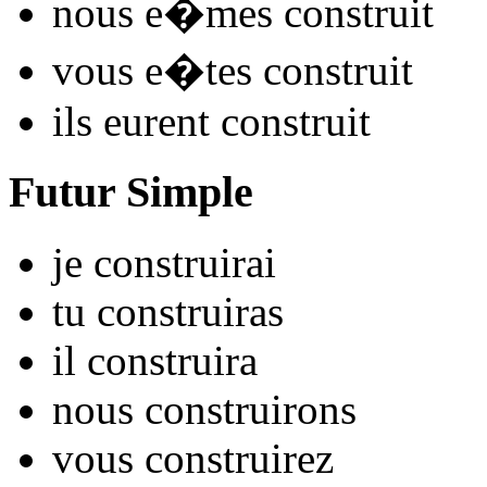
nous
e�mes constru
it
vous
e�tes constru
it
ils
eurent constru
it
Futur Simple
je
constru
irai
tu
constru
iras
il
constru
ira
nous
constru
irons
vous
constru
irez