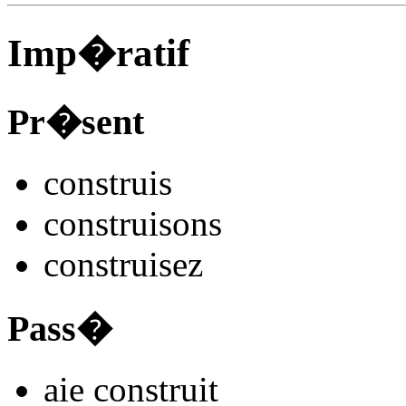
Imp�ratif
Pr�sent
constru
is
constru
isons
constru
isez
Pass�
aie constru
it