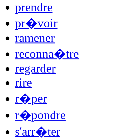
prendre
pr�voir
ramener
reconna�tre
regarder
rire
r�per
r�pondre
s'arr�ter