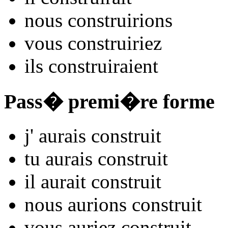
nous
constru
irions
vous
constru
iriez
ils
constru
iraient
Pass� premi�re forme
j'
aurais constru
it
tu
aurais constru
it
il
aurait constru
it
nous
aurions constru
it
vous
auriez constru
it