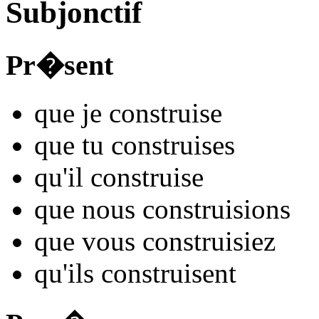
Subjonctif
Pr�sent
que je
constru
ise
que tu
constru
ises
qu'il
constru
ise
que nous
constru
isions
que vous
constru
isiez
qu'ils
constru
isent