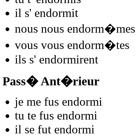
il s'
endorm
it
nous nous
endorm
�mes
vous vous
endorm
�tes
ils s'
endorm
irent
Pass� Ant�rieur
je me
fus endorm
i
tu te
fus endorm
i
il se
fut endorm
i