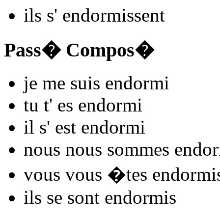
ils s'
endorm
issent
Pass� Compos�
je me
suis endorm
i
tu t'
es endorm
i
il s'
est endorm
i
nous nous
sommes endo
vous vous
�tes endorm
i
ils se
sont endorm
is