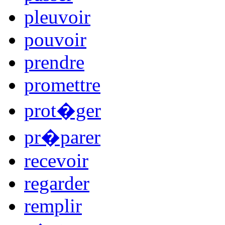
pleuvoir
pouvoir
prendre
promettre
prot�ger
pr�parer
recevoir
regarder
remplir