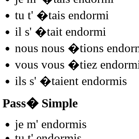
tu t'
�tais endorm
i
il s'
�tait endorm
i
nous nous
�tions endor
vous vous
�tiez endorm
ils s'
�taient endorm
is
Pass� Simple
je m'
endorm
is
tu t'
endorm
is