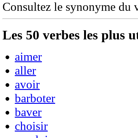
Consultez le synonyme du 
Les
50
verbes les plus u
aimer
aller
avoir
barboter
baver
choisir