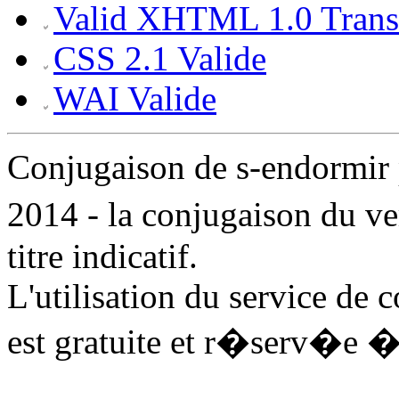
Valid XHTML 1.0 Transi
CSS 2.1 Valide
WAI Valide
Conjugaison de s-endormi
2014 - la conjugaison du 
titre indicatif.
L'utilisation du service de
est gratuite et r�serv�e �