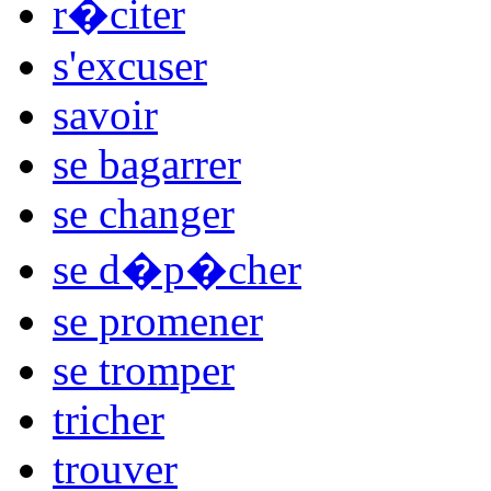
r�citer
s'excuser
savoir
se bagarrer
se changer
se d�p�cher
se promener
se tromper
tricher
trouver