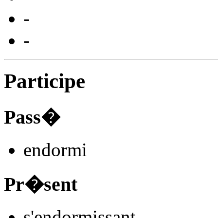
-
-
Participe
Pass�
endorm
i
Pr�sent
s'endorm
issant