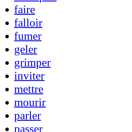
faire
falloir
fumer
geler
grimper
inviter
mettre
mourir
parler
passer