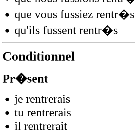
que vous
fussiez rentr
�s
qu'ils
fussent rentr
�s
Conditionnel
Pr�sent
je
rentr
e
r
ais
tu
rentr
e
r
ais
il
rentr
e
r
ait