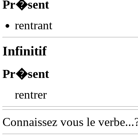
Pr�sent
rentr
ant
Infinitif
Pr�sent
rentrer
Connaissez vous le verbe...