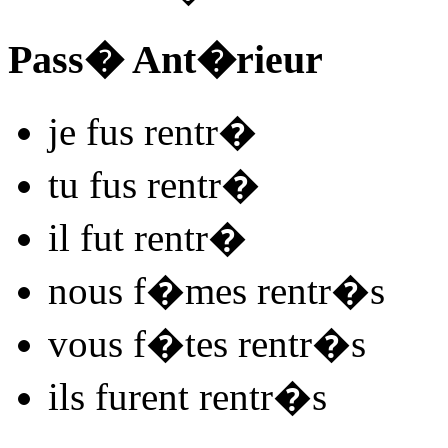
Pass� Ant�rieur
je
fus rentr
�
tu
fus rentr
�
il
fut rentr
�
nous
f�mes rentr
�s
vous
f�tes rentr
�s
ils
furent rentr
�s