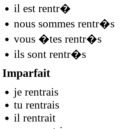
il
est rentr
�
nous
sommes rentr
�s
vous
�tes rentr
�s
ils
sont rentr
�s
Imparfait
je
rentr
ais
tu
rentr
ais
il
rentr
ait