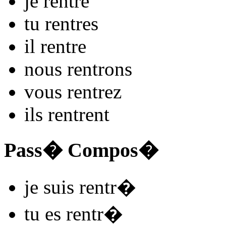
je
rentr
e
tu
rentr
es
il
rentr
e
nous
rentr
ons
vous
rentr
ez
ils
rentr
ent
Pass� Compos�
je
suis rentr
�
tu
es rentr
�