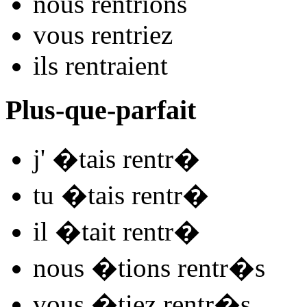
nous
rentr
ions
vous
rentr
iez
ils
rentr
aient
Plus-que-parfait
j'
�tais rentr
�
tu
�tais rentr
�
il
�tait rentr
�
nous
�tions rentr
�s
vous
�tiez rentr
�s