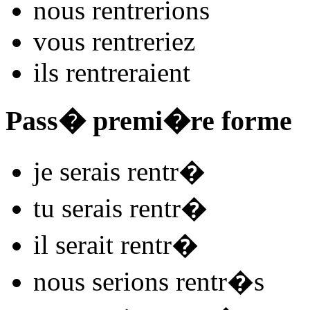
nous
rentr
e
r
ions
vous
rentr
e
r
iez
ils
rentr
e
r
aient
Pass� premi�re forme
je
serais rentr
�
tu
serais rentr
�
il
serait rentr
�
nous
serions rentr
�s