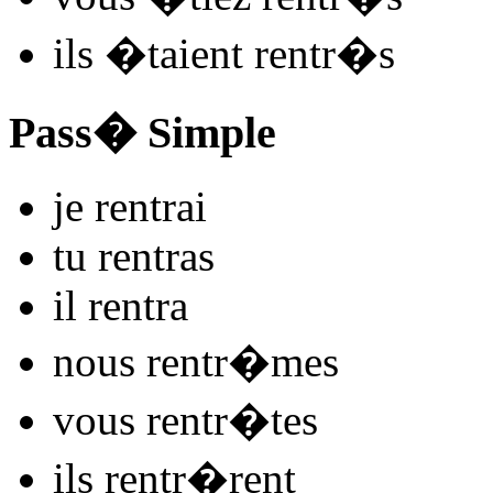
ils
�taient rentr
�s
Pass� Simple
je
rentr
ai
tu
rentr
as
il
rentr
a
nous
rentr
�mes
vous
rentr
�tes
ils
rentr
�rent