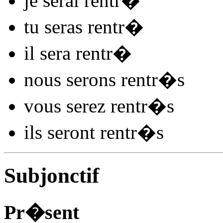
je
serai rentr
�
tu
seras rentr
�
il
sera rentr
�
nous
serons rentr
�s
vous
serez rentr
�s
ils
seront rentr
�s
Subjonctif
Pr�sent