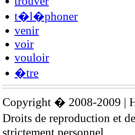
trouver
t�l�phoner
venir
voir
vouloir
�tre
Copyright � 2008-2009 |
Droits de reproduction et 
strictement personnel