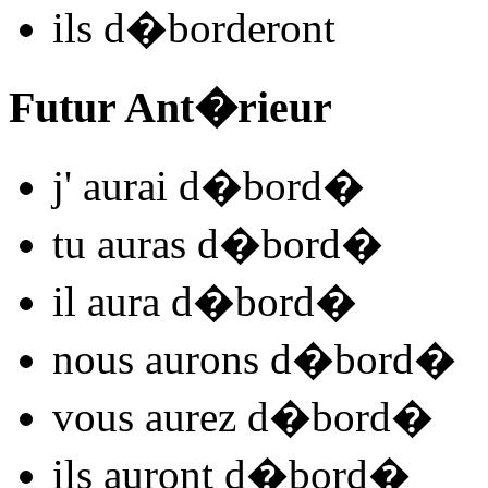
ils
d�bord
e
r
ont
Futur Ant�rieur
j'
aurai d�bord
�
tu
auras d�bord
�
il
aura d�bord
�
nous
aurons d�bord
�
vous
aurez d�bord
�
ils
auront d�bord
�