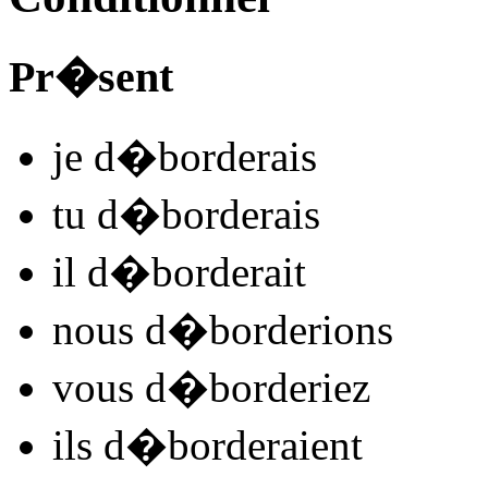
Pr�sent
je
d�bord
e
r
ais
tu
d�bord
e
r
ais
il
d�bord
e
r
ait
nous
d�bord
e
r
ions
vous
d�bord
e
r
iez
ils
d�bord
e
r
aient