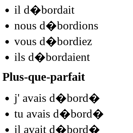
il
d�bord
ait
nous
d�bord
ions
vous
d�bord
iez
ils
d�bord
aient
Plus-que-parfait
j'
avais d�bord
�
tu
avais d�bord
�
il
avait d�bord
�