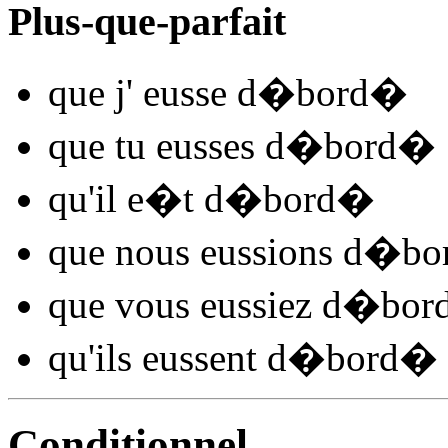
Plus-que-parfait
que j'
eusse d�bord
�
que tu
eusses d�bord
�
qu'il
e�t d�bord
�
que nous
eussions d�bo
que vous
eussiez d�bor
qu'ils
eussent d�bord
�
Conditionnel