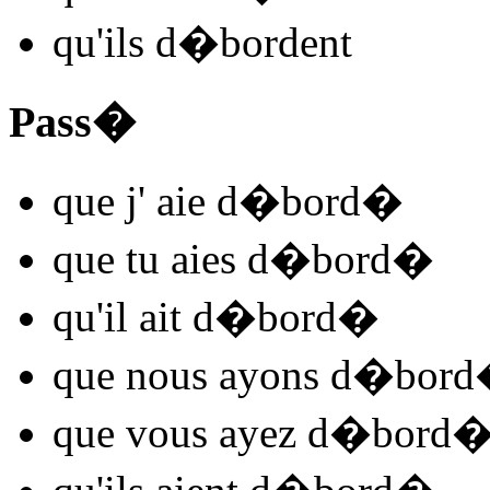
qu'ils
d�bord
ent
Pass�
que j'
aie d�bord
�
que tu
aies d�bord
�
qu'il
ait d�bord
�
que nous
ayons d�bord
que vous
ayez d�bord