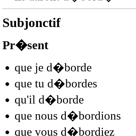
Subjonctif
Pr�sent
que je
d�bord
e
que tu
d�bord
es
qu'il
d�bord
e
que nous
d�bord
ions
que vous
d�bord
iez