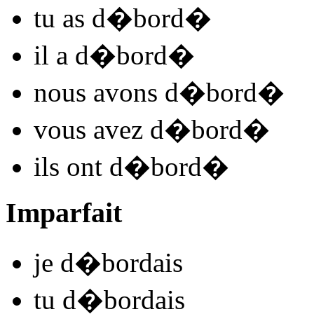
tu
as d�bord
�
il
a d�bord
�
nous
avons d�bord
�
vous
avez d�bord
�
ils
ont d�bord
�
Imparfait
je
d�bord
ais
tu
d�bord
ais