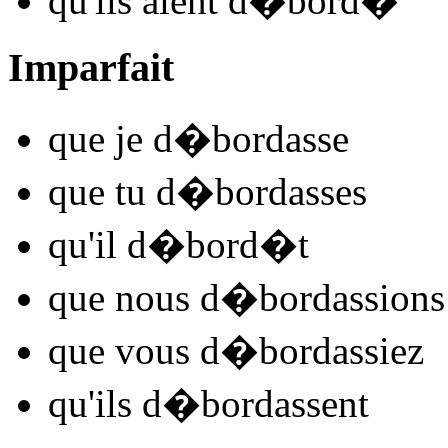
qu'ils
aient d�bord
�
Imparfait
que je
d�bord
asse
que tu
d�bord
asses
qu'il
d�bord
�t
que nous
d�bord
assions
que vous
d�bord
assiez
qu'ils
d�bord
assent