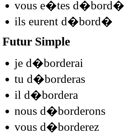
vous
e�tes d�bord
�
ils
eurent d�bord
�
Futur Simple
je
d�bord
e
r
ai
tu
d�bord
e
r
as
il
d�bord
e
r
a
nous
d�bord
e
r
ons
vous
d�bord
e
r
ez