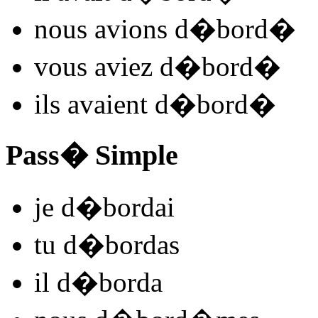
nous
avions d�bord
�
vous
aviez d�bord
�
ils
avaient d�bord
�
Pass� Simple
je
d�bord
ai
tu
d�bord
as
il
d�bord
a