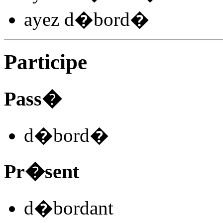
ayez d�bord
�
Participe
Pass�
d�bord
�
Pr�sent
d�bord
ant