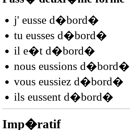
j'
eusse d�bord
�
tu
eusses d�bord
�
il
e�t d�bord
�
nous
eussions d�bord
�
vous
eussiez d�bord
�
ils
eussent d�bord
�
Imp�ratif