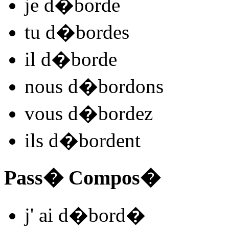
je
d�bord
e
tu
d�bord
es
il
d�bord
e
nous
d�bord
ons
vous
d�bord
ez
ils
d�bord
ent
Pass� Compos�
j'
ai d�bord
�