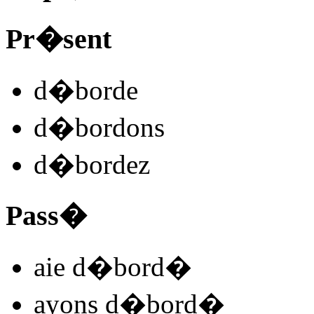
Pr�sent
d�bord
e
d�bord
ons
d�bord
ez
Pass�
aie d�bord
�
ayons d�bord
�