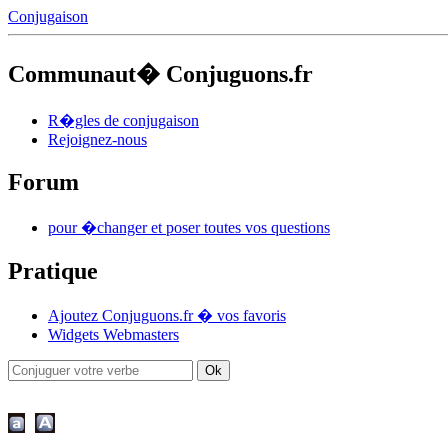
Conjugaison
Communaut� Conjuguons.fr
R�gles de conjugaison
Rejoignez-nous
Forum
pour �changer et poser toutes vos questions
Pratique
Ajoutez Conjuguons.fr � vos favoris
Widgets Webmasters