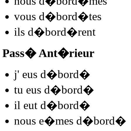
nous
d�bord
�mes
vous
d�bord
�tes
ils
d�bord
�rent
Pass� Ant�rieur
j'
eus d�bord
�
tu
eus d�bord
�
il
eut d�bord
�
nous
e�mes d�bord
�