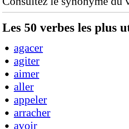
Consultez le synonyme du 
Les
50
verbes les plus u
agacer
agiter
aimer
aller
appeler
arracher
avoir