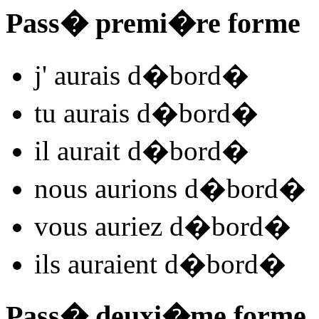
Pass� premi�re forme
j'
aurais d�bord
�
tu
aurais d�bord
�
il
aurait d�bord
�
nous
aurions d�bord
�
vous
auriez d�bord
�
ils
auraient d�bord
�
Pass� deuxi�me forme