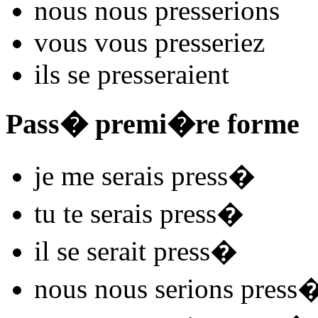
nous nous
press
e
r
ions
vous vous
press
e
r
iez
ils se
press
e
r
aient
Pass� premi�re forme
je me
serais press
�
tu te
serais press
�
il se
serait press
�
nous nous
serions press
�