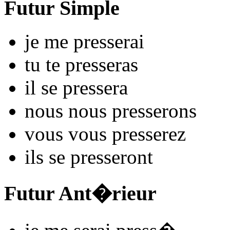
Futur Simple
je me
press
e
r
ai
tu te
press
e
r
as
il se
press
e
r
a
nous nous
press
e
r
ons
vous vous
press
e
r
ez
ils se
press
e
r
ont
Futur Ant�rieur