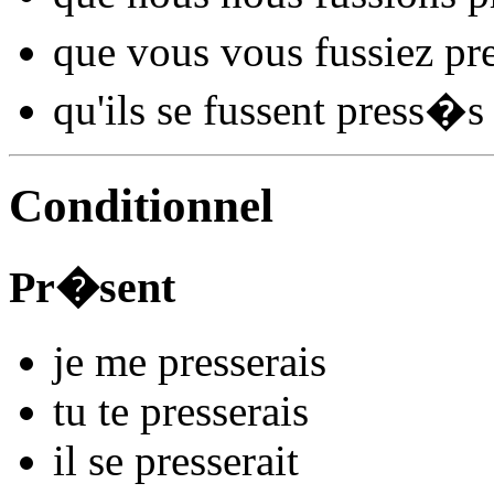
que vous vous
fussiez pr
qu'ils se
fussent press
�s
Conditionnel
Pr�sent
je me
press
e
r
ais
tu te
press
e
r
ais
il se
press
e
r
ait