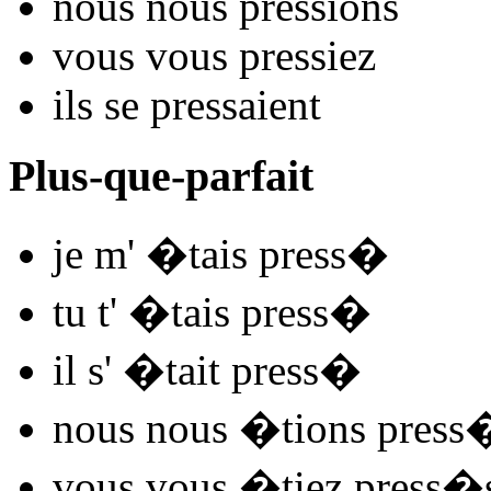
nous nous
press
ions
vous vous
press
iez
ils se
press
aient
Plus-que-parfait
je m'
�tais press
�
tu t'
�tais press
�
il s'
�tait press
�
nous nous
�tions press
vous vous
�tiez press
�