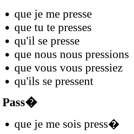
que je me
press
e
que tu te
press
es
qu'il se
press
e
que nous nous
press
ions
que vous vous
press
iez
qu'ils se
press
ent
Pass�
que je me
sois press
�