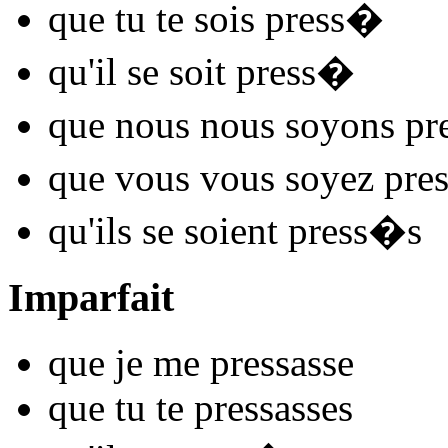
que tu te
sois press
�
qu'il se
soit press
�
que nous nous
soyons pr
que vous vous
soyez pres
qu'ils se
soient press
�s
Imparfait
que je me
press
asse
que tu te
press
asses