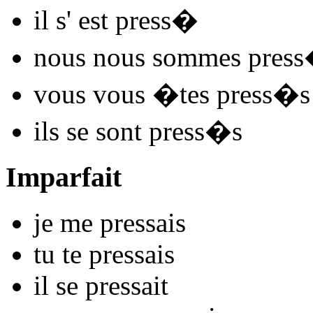
il s'
est press
�
nous nous
sommes press
vous vous
�tes press
�s
ils se
sont press
�s
Imparfait
je me
press
ais
tu te
press
ais
il se
press
ait