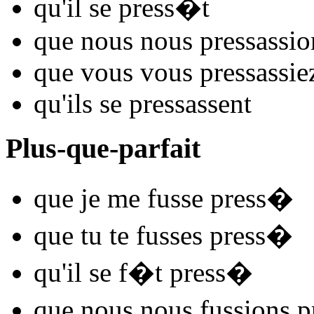
qu'il se
press
�t
que nous nous
press
assio
que vous vous
press
assie
qu'ils se
press
assent
Plus-que-parfait
que je me
fusse press
�
que tu te
fusses press
�
qu'il se
f�t press
�
que nous nous
fussions p