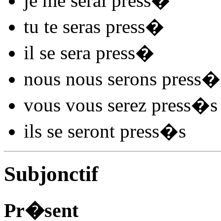
je me
serai press
�
tu te
seras press
�
il se
sera press
�
nous nous
serons press
�
vous vous
serez press
�s
ils se
seront press
�s
Subjonctif
Pr�sent