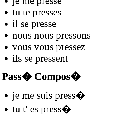
je me
press
e
tu te
press
es
il se
press
e
nous nous
press
ons
vous vous
press
ez
ils se
press
ent
Pass� Compos�
je me
suis press
�
tu t'
es press
�