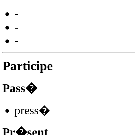
-
-
-
Participe
Pass�
press
�
Pr�sent