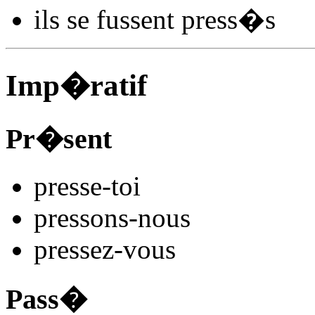
ils se
fussent press
�s
Imp�ratif
Pr�sent
press
e
-toi
press
ons
-nous
press
ez
-vous
Pass�