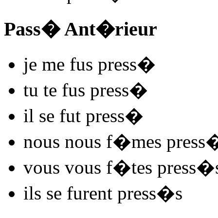
Pass� Ant�rieur
je me
fus press
�
tu te
fus press
�
il se
fut press
�
nous nous
f�mes press
vous vous
f�tes press
�
ils se
furent press
�s