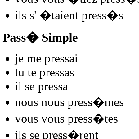
ils s'
�taient press
�s
Pass� Simple
je me
press
ai
tu te
press
as
il se
press
a
nous nous
press
�mes
vous vous
press
�tes
ils se
press
�rent