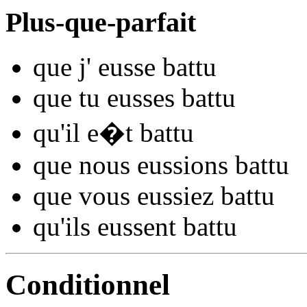
Plus-que-parfait
que j'
eusse ba
ttu
que tu
eusses ba
ttu
qu'il
e�t ba
ttu
que nous
eussions ba
ttu
que vous
eussiez ba
ttu
qu'ils
eussent ba
ttu
Conditionnel