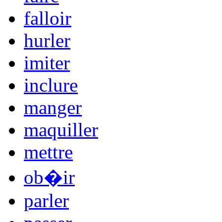
falloir
hurler
imiter
inclure
manger
maquiller
mettre
ob�ir
parler