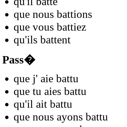
qu'il
ba
tte
que nous
ba
ttions
que vous
ba
ttiez
qu'ils
ba
ttent
Pass�
que j'
aie ba
ttu
que tu
aies ba
ttu
qu'il
ait ba
ttu
que nous
ayons ba
ttu