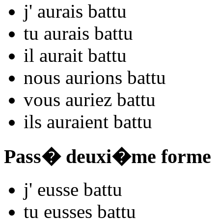
j'
aurais ba
ttu
tu
aurais ba
ttu
il
aurait ba
ttu
nous
aurions ba
ttu
vous
auriez ba
ttu
ils
auraient ba
ttu
Pass� deuxi�me forme
j'
eusse ba
ttu
tu
eusses ba
ttu