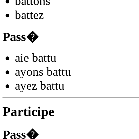
ba
ttons
ba
ttez
Pass�
aie ba
ttu
ayons ba
ttu
ayez ba
ttu
Participe
Pass�