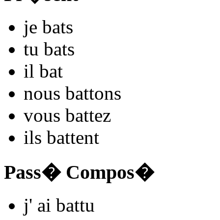
je
ba
ts
tu
ba
ts
il
ba
t
nous
ba
ttons
vous
ba
ttez
ils
ba
ttent
Pass� Compos�
j'
ai ba
ttu