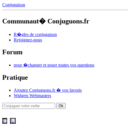
Conjugaison
Communaut� Conjuguons.fr
R�gles de conjugaison
Rejoignez-nous
Forum
pour �changer et poser toutes vos questions
Pratique
Ajoutez Conjuguons.fr � vos favoris
Widgets Webmasters