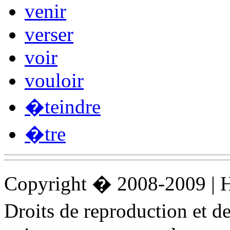
venir
verser
voir
vouloir
�teindre
�tre
Copyright � 2008-2009 |
Droits de reproduction et 