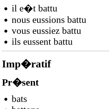
il
e�t ba
ttu
nous
eussions ba
ttu
vous
eussiez ba
ttu
ils
eussent ba
ttu
Imp�ratif
Pr�sent
ba
ts