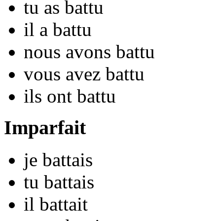
tu
as ba
ttu
il
a ba
ttu
nous
avons ba
ttu
vous
avez ba
ttu
ils
ont ba
ttu
Imparfait
je
ba
ttais
tu
ba
ttais
il
ba
ttait