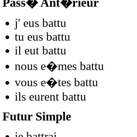
Pass� Ant�rieur
j'
eus ba
ttu
tu
eus ba
ttu
il
eut ba
ttu
nous
e�mes ba
ttu
vous
e�tes ba
ttu
ils
eurent ba
ttu
Futur Simple
je
ba
ttrai