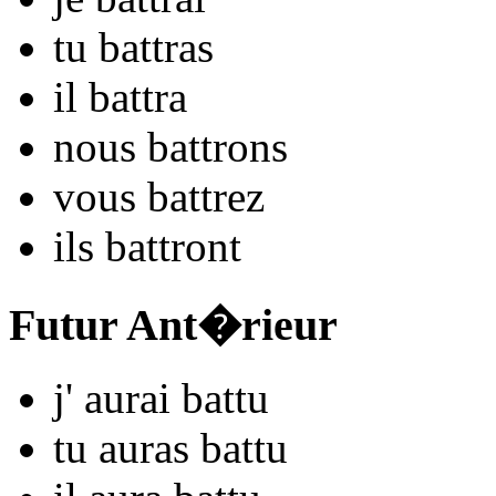
tu
ba
ttras
il
ba
ttra
nous
ba
ttrons
vous
ba
ttrez
ils
ba
ttront
Futur Ant�rieur
j'
aurai ba
ttu
tu
auras ba
ttu