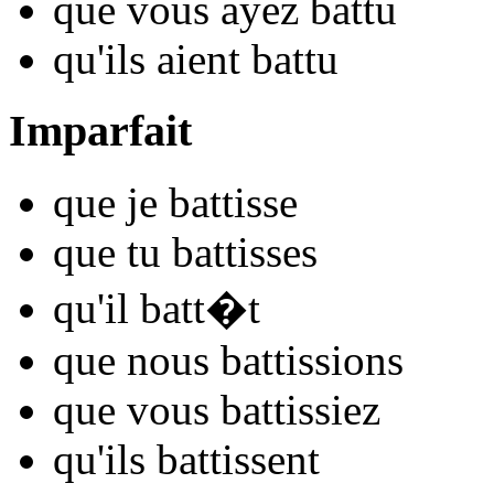
que vous
ayez ba
ttu
qu'ils
aient ba
ttu
Imparfait
que je
ba
ttisse
que tu
ba
ttisses
qu'il
ba
tt�t
que nous
ba
ttissions
que vous
ba
ttissiez
qu'ils
ba
ttissent