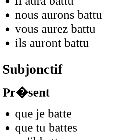
il
aura ba
ttu
nous
aurons ba
ttu
vous
aurez ba
ttu
ils
auront ba
ttu
Subjonctif
Pr�sent
que je
ba
tte
que tu
ba
ttes