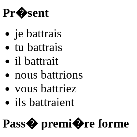
Pr�sent
je
ba
ttrais
tu
ba
ttrais
il
ba
ttrait
nous
ba
ttrions
vous
ba
ttriez
ils
ba
ttraient
Pass� premi�re forme