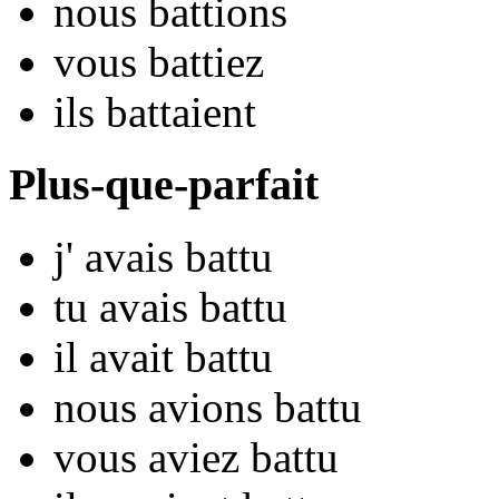
nous
ba
ttions
vous
ba
ttiez
ils
ba
ttaient
Plus-que-parfait
j'
avais ba
ttu
tu
avais ba
ttu
il
avait ba
ttu
nous
avions ba
ttu
vous
aviez ba
ttu