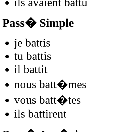
ils
avaient ba
ttu
Pass� Simple
je
ba
ttis
tu
ba
ttis
il
ba
ttit
nous
ba
tt�mes
vous
ba
tt�tes
ils
ba
ttirent