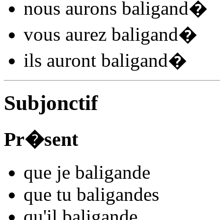
nous
aurons baligand
�
vous
aurez baligand
�
ils
auront baligand
�
Subjonctif
Pr�sent
que je
baligand
e
que tu
baligand
es
qu'il
baligand
e