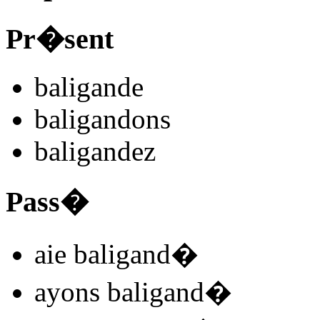
Pr�sent
baligand
e
baligand
ons
baligand
ez
Pass�
aie baligand
�
ayons baligand
�