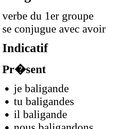
verbe du 1er groupe
se conjugue avec
avoir
Indicatif
Pr�sent
je
baligand
e
tu
baligand
es
il
baligand
e
nous
baligand
ons