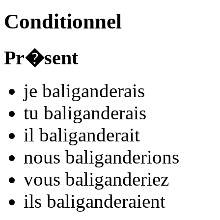
Conditionnel
Pr�sent
je
baligand
e
r
ais
tu
baligand
e
r
ais
il
baligand
e
r
ait
nous
baligand
e
r
ions
vous
baligand
e
r
iez
ils
baligand
e
r
aient