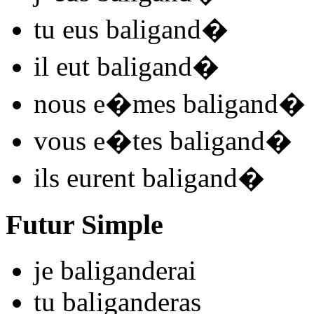
tu
eus baligand
�
il
eut baligand
�
nous
e�mes baligand
�
vous
e�tes baligand
�
ils
eurent baligand
�
Futur Simple
je
baligand
e
r
ai
tu
baligand
e
r
as