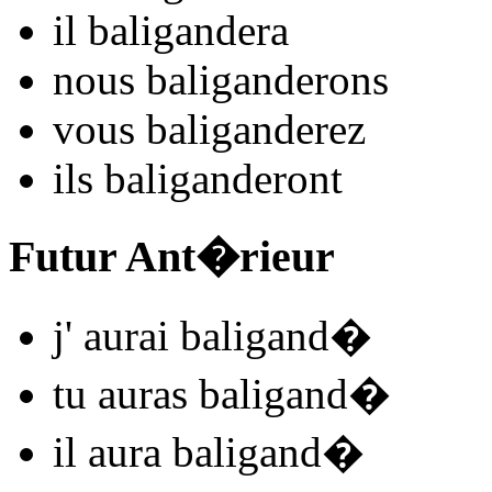
il
baligand
e
r
a
nous
baligand
e
r
ons
vous
baligand
e
r
ez
ils
baligand
e
r
ont
Futur Ant�rieur
j'
aurai baligand
�
tu
auras baligand
�
il
aura baligand
�