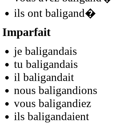
ils
ont baligand
�
Imparfait
je
baligand
ais
tu
baligand
ais
il
baligand
ait
nous
baligand
ions
vous
baligand
iez
ils
baligand
aient