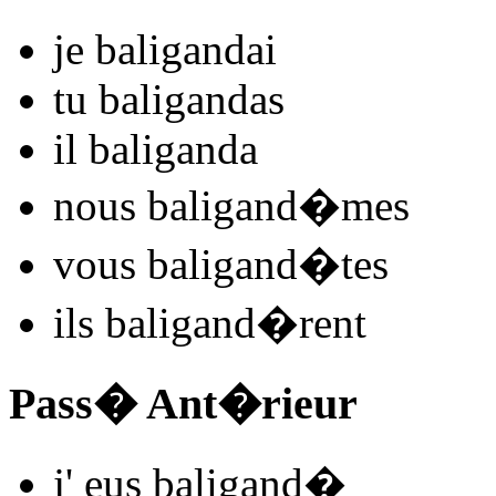
je
baligand
ai
tu
baligand
as
il
baligand
a
nous
baligand
�mes
vous
baligand
�tes
ils
baligand
�rent
Pass� Ant�rieur
j'
eus baligand
�