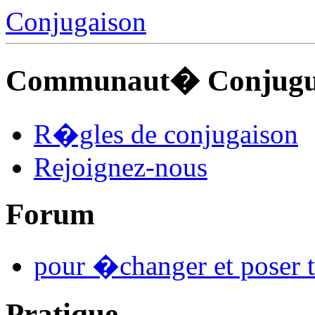
Conjugaison
Communaut� Conjuguo
R�gles de conjugaison
Rejoignez-nous
Forum
pour �changer et poser t
Pratique