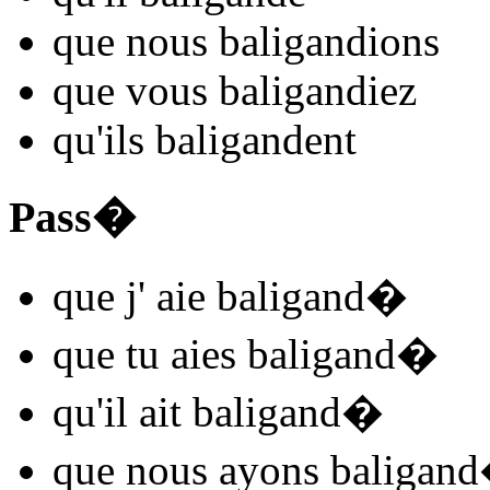
que nous
baligand
ions
que vous
baligand
iez
qu'ils
baligand
ent
Pass�
que j'
aie baligand
�
que tu
aies baligand
�
qu'il
ait baligand
�
que nous
ayons baligand