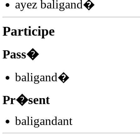
ayez baligand
�
Participe
Pass�
baligand
�
Pr�sent
baligand
ant