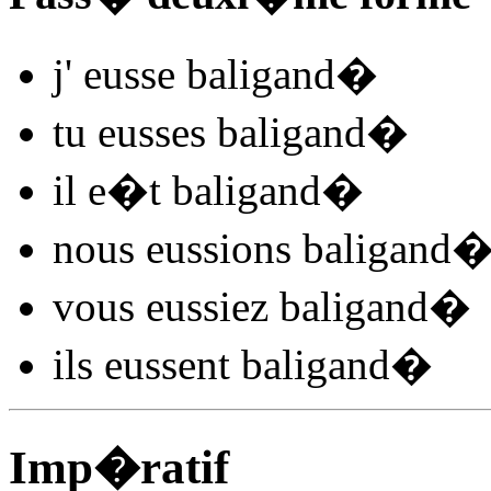
j'
eusse baligand
�
tu
eusses baligand
�
il
e�t baligand
�
nous
eussions baligand
vous
eussiez baligand
�
ils
eussent baligand
�
Imp�ratif