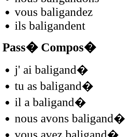
vous
baligand
ez
ils
baligand
ent
Pass� Compos�
j'
ai baligand
�
tu
as baligand
�
il
a baligand
�
nous
avons baligand
�
vous
avez baligand
�