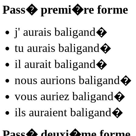
Pass� premi�re forme
j'
aurais baligand
�
tu
aurais baligand
�
il
aurait baligand
�
nous
aurions baligand
�
vous
auriez baligand
�
ils
auraient baligand
�
Pass� deuxi�me forme