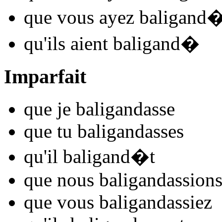
que vous
ayez baligand
qu'ils
aient baligand
�
Imparfait
que je
baligand
asse
que tu
baligand
asses
qu'il
baligand
�t
que nous
baligand
assion
que vous
baligand
assiez