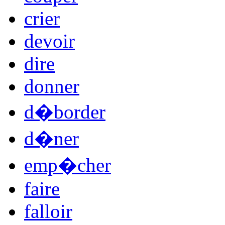
crier
devoir
dire
donner
d�border
d�ner
emp�cher
faire
falloir