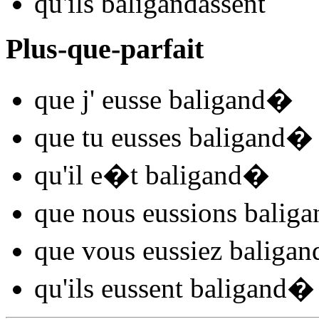
qu'ils
baligand
assent
Plus-que-parfait
que j'
eusse baligand
�
que tu
eusses baligand
�
qu'il
e�t baligand
�
que nous
eussions baliga
que vous
eussiez baligan
qu'ils
eussent baligand
�