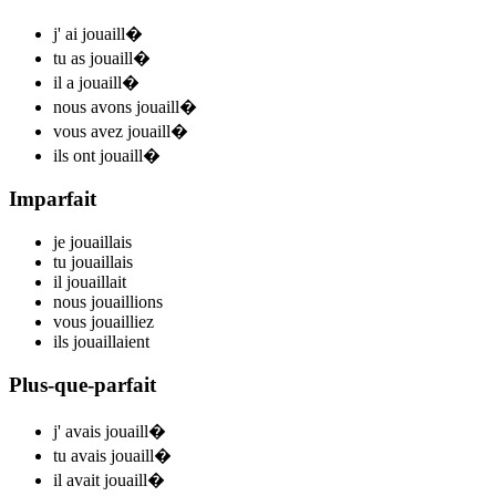
j'
ai jouaill
�
tu
as jouaill
�
il
a jouaill
�
nous
avons jouaill
�
vous
avez jouaill
�
ils
ont jouaill
�
Imparfait
je
jouaill
ais
tu
jouaill
ais
il
jouaill
ait
nous
jouaill
ions
vous
jouaill
iez
ils
jouaill
aient
Plus-que-parfait
j'
avais jouaill
�
tu
avais jouaill
�
il
avait jouaill
�