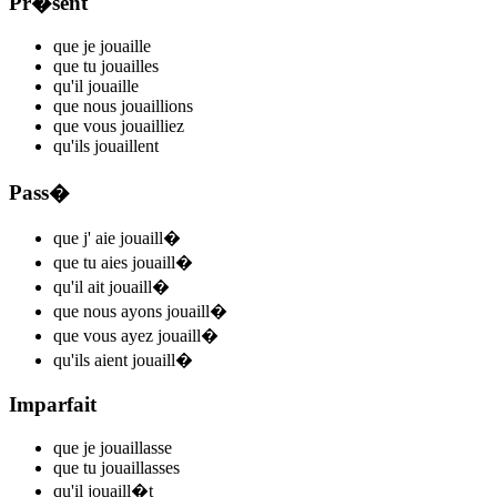
Pr�sent
que je
jouaill
e
que tu
jouaill
es
qu'il
jouaill
e
que nous
jouaill
ions
que vous
jouaill
iez
qu'ils
jouaill
ent
Pass�
que j'
aie jouaill
�
que tu
aies jouaill
�
qu'il
ait jouaill
�
que nous
ayons jouaill
�
que vous
ayez jouaill
�
qu'ils
aient jouaill
�
Imparfait
que je
jouaill
asse
que tu
jouaill
asses
qu'il
jouaill
�t