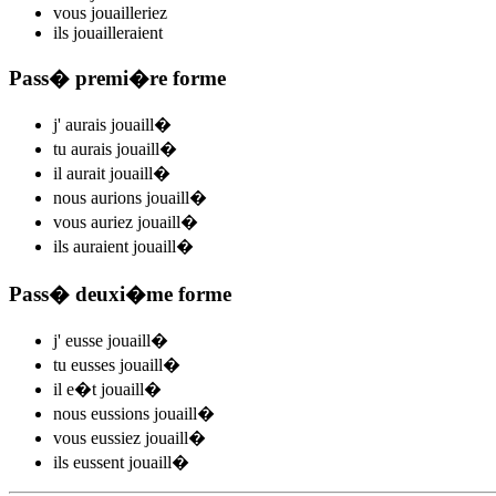
vous
jouaill
e
r
iez
ils
jouaill
e
r
aient
Pass� premi�re forme
j'
aurais jouaill
�
tu
aurais jouaill
�
il
aurait jouaill
�
nous
aurions jouaill
�
vous
auriez jouaill
�
ils
auraient jouaill
�
Pass� deuxi�me forme
j'
eusse jouaill
�
tu
eusses jouaill
�
il
e�t jouaill
�
nous
eussions jouaill
�
vous
eussiez jouaill
�
ils
eussent jouaill
�