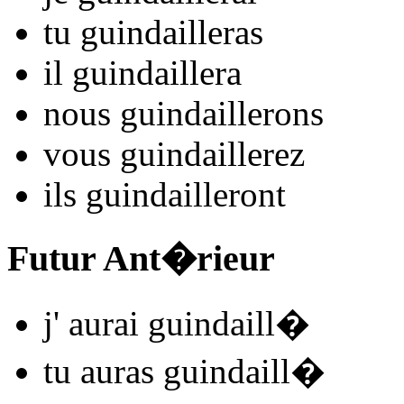
tu
guindaill
e
r
as
il
guindaill
e
r
a
nous
guindaill
e
r
ons
vous
guindaill
e
r
ez
ils
guindaill
e
r
ont
Futur Ant�rieur
j'
aurai guindaill
�
tu
auras guindaill
�