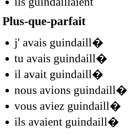
ils
guindaill
aient
Plus-que-parfait
j'
avais guindaill
�
tu
avais guindaill
�
il
avait guindaill
�
nous
avions guindaill
�
vous
aviez guindaill
�
ils
avaient guindaill
�