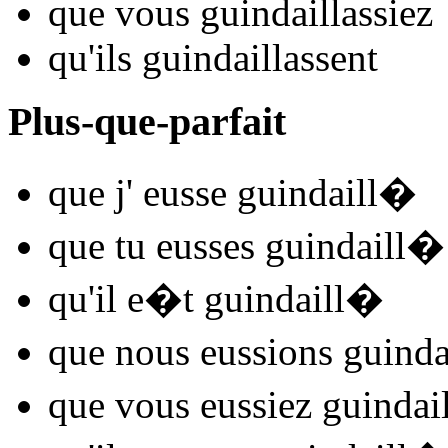
que vous
guindaill
assiez
qu'ils
guindaill
assent
Plus-que-parfait
que j'
eusse guindaill
�
que tu
eusses guindaill
�
qu'il
e�t guindaill
�
que nous
eussions guinda
que vous
eussiez guindail