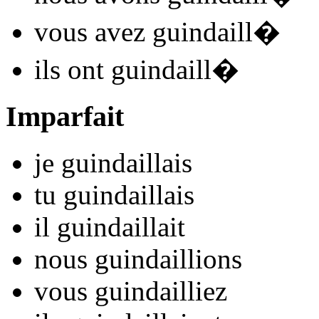
vous
avez guindaill
�
ils
ont guindaill
�
Imparfait
je
guindaill
ais
tu
guindaill
ais
il
guindaill
ait
nous
guindaill
ions
vous
guindaill
iez