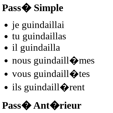
Pass� Simple
je
guindaill
ai
tu
guindaill
as
il
guindaill
a
nous
guindaill
�mes
vous
guindaill
�tes
ils
guindaill
�rent
Pass� Ant�rieur