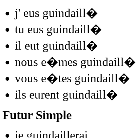
j'
eus guindaill
�
tu
eus guindaill
�
il
eut guindaill
�
nous
e�mes guindaill
�
vous
e�tes guindaill
�
ils
eurent guindaill
�
Futur Simple
je
guindaill
e
r
ai