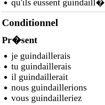
qu'ils
eussent guindaill
�
Conditionnel
Pr�sent
je
guindaill
e
r
ais
tu
guindaill
e
r
ais
il
guindaill
e
r
ait
nous
guindaill
e
r
ions
vous
guindaill
e
r
iez