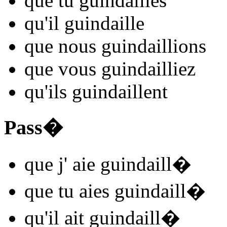
que tu
guindaill
es
qu'il
guindaill
e
que nous
guindaill
ions
que vous
guindaill
iez
qu'ils
guindaill
ent
Pass�
que j'
aie guindaill
�
que tu
aies guindaill
�
qu'il
ait guindaill
�