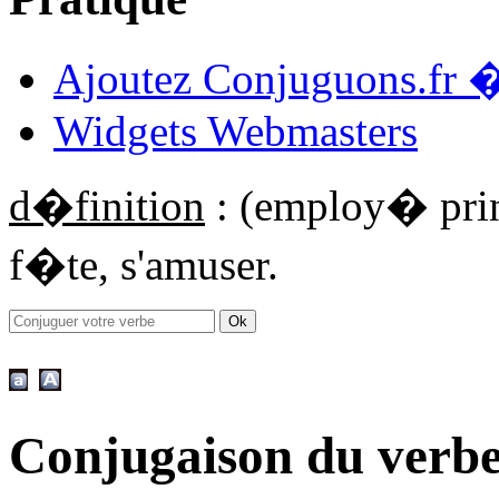
Ajoutez Conjuguons.fr �
Widgets Webmasters
d�finition
: (employ� prin
f�te, s'amuser.
Conjugaison du verbe