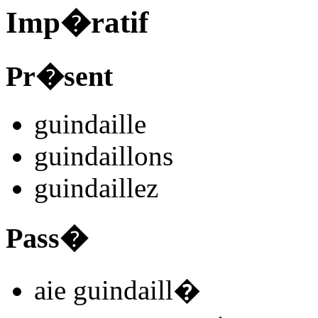
Imp�ratif
Pr�sent
guindaill
e
guindaill
ons
guindaill
ez
Pass�
aie guindaill
�