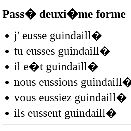
Pass� deuxi�me forme
j'
eusse guindaill
�
tu
eusses guindaill
�
il
e�t guindaill
�
nous
eussions guindaill
vous
eussiez guindaill
�
ils
eussent guindaill
�