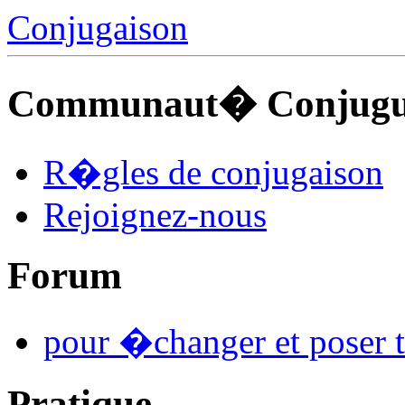
Conjugaison
Communaut� Conjuguo
R�gles de conjugaison
Rejoignez-nous
Forum
pour �changer et poser t
Pratique