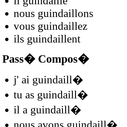
il
guindaill
e
nous
guindaill
ons
vous
guindaill
ez
ils
guindaill
ent
Pass� Compos�
j'
ai guindaill
�
tu
as guindaill
�
il
a guindaill
�
nous
avons guindaill
�