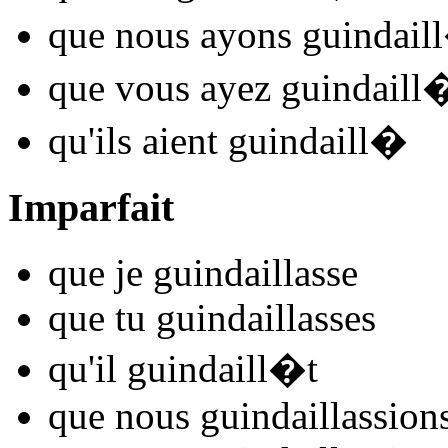
que nous
ayons guindaill
que vous
ayez guindaill
qu'ils
aient guindaill
�
Imparfait
que je
guindaill
asse
que tu
guindaill
asses
qu'il
guindaill
�t
que nous
guindaill
assion