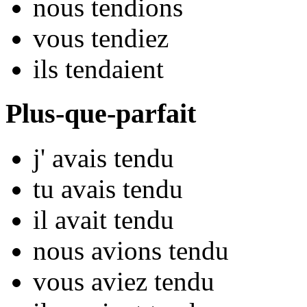
nous
tend
ions
vous
tend
iez
ils
tend
aient
Plus-que-parfait
j'
avais tend
u
tu
avais tend
u
il
avait tend
u
nous
avions tend
u
vous
aviez tend
u