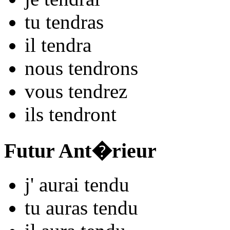
tu
tend
ras
il
tend
ra
nous
tend
rons
vous
tend
rez
ils
tend
ront
Futur Ant�rieur
j'
aurai tend
u
tu
auras tend
u