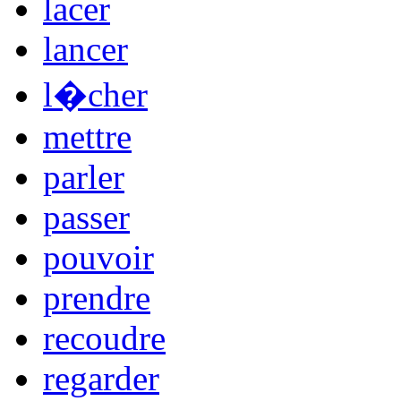
lacer
lancer
l�cher
mettre
parler
passer
pouvoir
prendre
recoudre
regarder