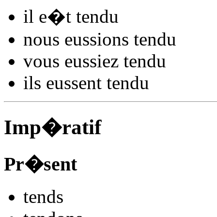
il
e�t tend
u
nous
eussions tend
u
vous
eussiez tend
u
ils
eussent tend
u
Imp�ratif
Pr�sent
tend
s