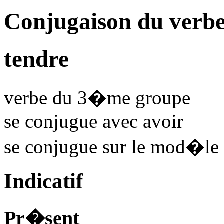
Conjugaison du verb
tendre
verbe du 3�me groupe
se conjugue avec
avoir
se conjugue sur le mod�le
Indicatif
Pr�sent