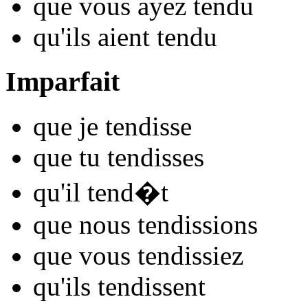
que vous
ayez tend
u
qu'ils
aient tend
u
Imparfait
que je
tend
isse
que tu
tend
isses
qu'il
tend
�t
que nous
tend
issions
que vous
tend
issiez
qu'ils
tend
issent