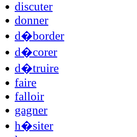
discuter
donner
d�border
d�corer
d�truire
faire
falloir
gagner
h�siter