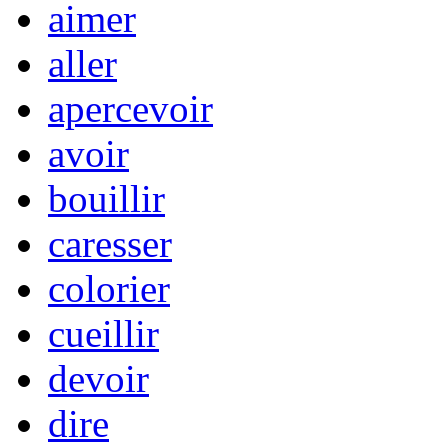
aimer
aller
apercevoir
avoir
bouillir
caresser
colorier
cueillir
devoir
dire