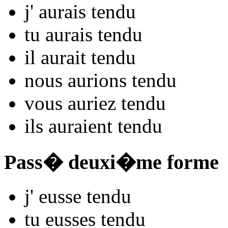
j'
aurais tend
u
tu
aurais tend
u
il
aurait tend
u
nous
aurions tend
u
vous
auriez tend
u
ils
auraient tend
u
Pass� deuxi�me forme
j'
eusse tend
u
tu
eusses tend
u