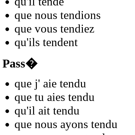
qu'il
tend
e
que nous
tend
ions
que vous
tend
iez
qu'ils
tend
ent
Pass�
que j'
aie tend
u
que tu
aies tend
u
qu'il
ait tend
u
que nous
ayons tend
u