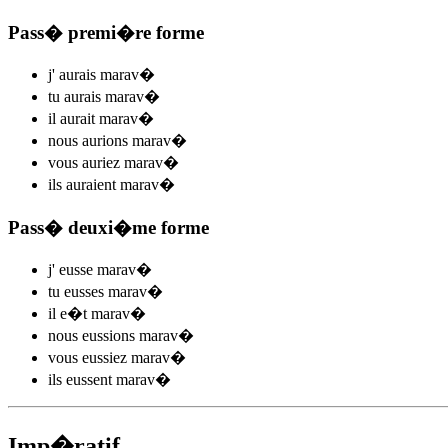
Pass� premi�re forme
j'
aurais marav
�
tu
aurais marav
�
il
aurait marav
�
nous
aurions marav
�
vous
auriez marav
�
ils
auraient marav
�
Pass� deuxi�me forme
j'
eusse marav
�
tu
eusses marav
�
il
e�t marav
�
nous
eussions marav
�
vous
eussiez marav
�
ils
eussent marav
�
Imp�ratif