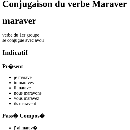
Conjugaison du verbe Maraver
maraver
verbe du 1er groupe
se conjugue avec
avoir
Indicatif
Pr�sent
je
marav
e
tu
marav
es
il
marav
e
nous
marav
ons
vous
marav
ez
ils
marav
ent
Pass� Compos�
j'
ai marav
�