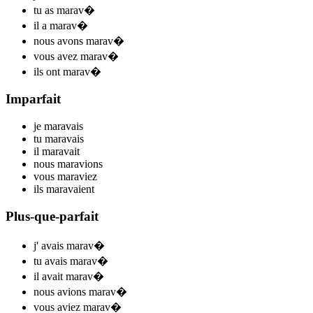
tu
as marav
�
il
a marav
�
nous
avons marav
�
vous
avez marav
�
ils
ont marav
�
Imparfait
je
marav
ais
tu
marav
ais
il
marav
ait
nous
marav
ions
vous
marav
iez
ils
marav
aient
Plus-que-parfait
j'
avais marav
�
tu
avais marav
�
il
avait marav
�
nous
avions marav
�
vous
aviez marav
�