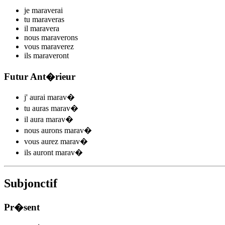
je
marav
e
r
ai
tu
marav
e
r
as
il
marav
e
r
a
nous
marav
e
r
ons
vous
marav
e
r
ez
ils
marav
e
r
ont
Futur Ant�rieur
j'
aurai marav
�
tu
auras marav
�
il
aura marav
�
nous
aurons marav
�
vous
aurez marav
�
ils
auront marav
�
Subjonctif
Pr�sent