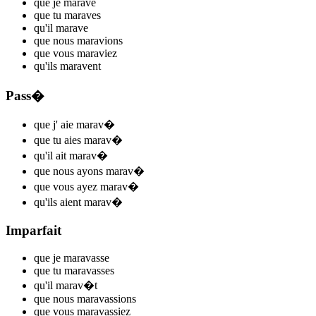
que je
marav
e
que tu
marav
es
qu'il
marav
e
que nous
marav
ions
que vous
marav
iez
qu'ils
marav
ent
Pass�
que j'
aie marav
�
que tu
aies marav
�
qu'il
ait marav
�
que nous
ayons marav
�
que vous
ayez marav
�
qu'ils
aient marav
�
Imparfait
que je
marav
asse
que tu
marav
asses
qu'il
marav
�t
que nous
marav
assions
que vous
marav
assiez