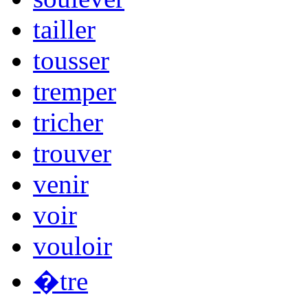
tailler
tousser
tremper
tricher
trouver
venir
voir
vouloir
�tre