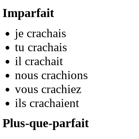
Imparfait
je
crach
ais
tu
crach
ais
il
crach
ait
nous
crach
ions
vous
crach
iez
ils
crach
aient
Plus-que-parfait