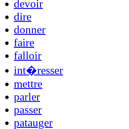
devoir
dire
donner
faire
falloir
int�resser
mettre
parler
passer
patauger