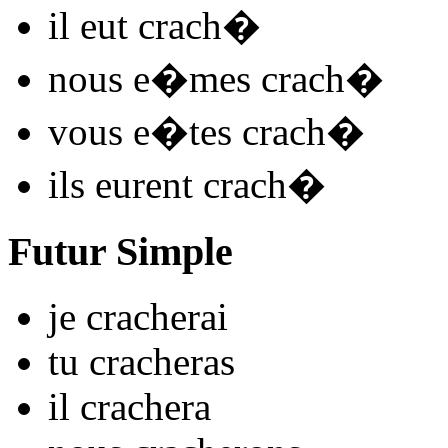
il
eut crach
�
nous
e�mes crach
�
vous
e�tes crach
�
ils
eurent crach
�
Futur Simple
je
crach
e
r
ai
tu
crach
e
r
as
il
crach
e
r
a