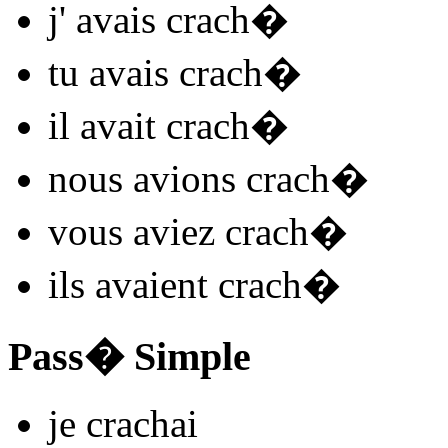
j'
avais crach
�
tu
avais crach
�
il
avait crach
�
nous
avions crach
�
vous
aviez crach
�
ils
avaient crach
�
Pass� Simple
je
crach
ai