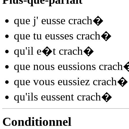
que j'
eusse crach
�
que tu
eusses crach
�
qu'il
e�t crach
�
que nous
eussions crach
que vous
eussiez crach
�
qu'ils
eussent crach
�
Conditionnel