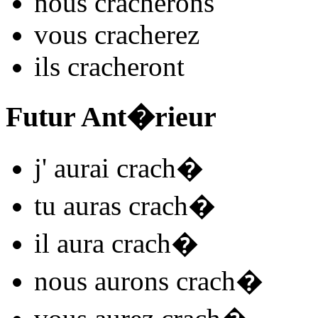
nous
crach
e
r
ons
vous
crach
e
r
ez
ils
crach
e
r
ont
Futur Ant�rieur
j'
aurai crach
�
tu
auras crach
�
il
aura crach
�
nous
aurons crach
�