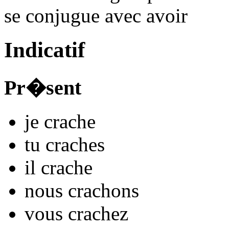
se conjugue avec
avoir
Indicatif
Pr�sent
je
crach
e
tu
crach
es
il
crach
e
nous
crach
ons
vous
crach
ez