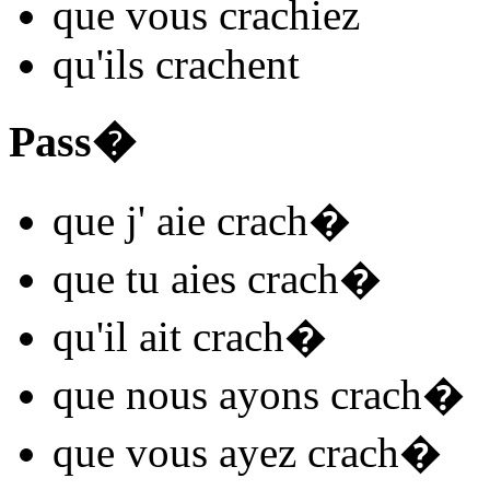
que vous
crach
iez
qu'ils
crach
ent
Pass�
que j'
aie crach
�
que tu
aies crach
�
qu'il
ait crach
�
que nous
ayons crach
�
que vous
ayez crach
�