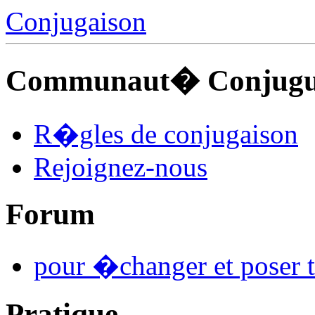
Conjugaison
Communaut� Conjuguo
R�gles de conjugaison
Rejoignez-nous
Forum
pour �changer et poser t
Pratique