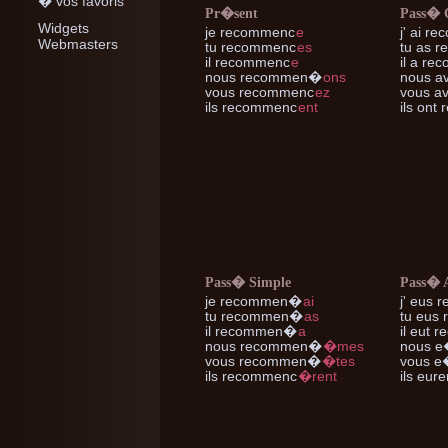
� vos favoris
Pr�sent
Pass�
Widgets
je
recommenc
e
j'
ai re
Webmasters
tu
recommenc
es
tu
as r
il
recommenc
e
il
a rec
nous
recommen
�
ons
nous
av
vous
recommenc
ez
vous
av
ils
recommenc
ent
ils
ont 
Pass� Simple
Pass� 
je
recommen
�
ai
j'
eus r
tu
recommen
�
as
tu
eus 
il
recommen
�
a
il
eut r
nous
recommen
�
�mes
nous
e
vous
recommen
�
�tes
vous
e�
ils
recommenc
�rent
ils
eure