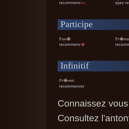
recommenc
ez
ayez r
Participe
Pass�
Pr�sen
recommenc
�
recom
Infinitif
Pr�sent
recommencer
Connaissez vous 
Consultez l'ant