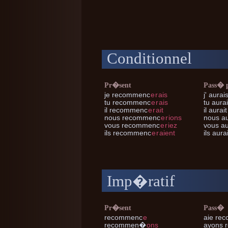
Conditionnel
Pr�sent
Pass� 
je
recommenc
e
r
ais
j'
aurai
tu
recommenc
e
r
ais
tu
aura
il
recommenc
e
r
ait
il
aurai
nous
recommenc
e
r
ions
nous
au
vous
recommenc
e
r
iez
vous
au
ils
recommenc
e
r
aient
ils
aura
Imp�ratif
Pr�sent
Pass�
recommenc
e
aie re
recommen
�
ons
ayons 