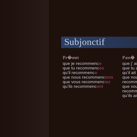
Subjonctif
Pr�sent
Pass�
que je
recommenc
e
que j'
a
que tu
recommenc
es
que tu
a
qu'il
recommenc
e
qu'il
ait
que nous
recommenc
ions
que no
que vous
recommenc
iez
recom
qu'ils
recommenc
ent
que vo
recom
qu'ils
ai