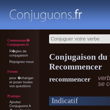
Communaut�
Conjuguons.fr
R�gles de
Conjugaison du
conjugaison
Rejoignez-nous
Recommencer
Forum
verb
recommencer
pour �changer
et poser toutes
se 
vos questions
Pratique
Indicatif
Ajoutez
Conjuguons.fr