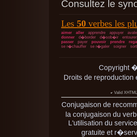
Consultez le sy
Les
50
verbes les pl
aimer
aller
apprendre
appuyer
avale
donner
d�border
d�sob�ir
entourer
passer
payer
pouvoir
prendre
rega
se r�chauffer
se r�galer
soigner
sort
Copyright 
Droits de reproduction
Valid XHTML 
Conjugaison de recomm
la conjugaison du verb
L'utilisation du serv
gratuite et r�se