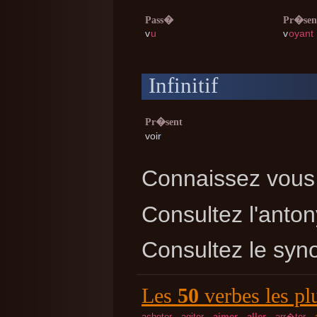
Pass�
Pr�sen
v
u
v
oyant
Infinitif
Pr�sent
voir
Connaissez vous 
Consultez l'ant
Consultez le sy
Les
50
verbes les pl
acheter
agiter
aimer
aller
arr�ter