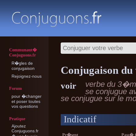
Communaut�
Conjuguons.fr
R�gles de
Conjugaison du 
conjugaison
Rejoignez-nous
verbe du 3�m
voir
Forum
se conjugue a
pour �changer
se conjugue sur le 
et poser toutes
vos questions
Indicatif
Pratique
Ajoutez
Conjuguons.fr
Pr�sent
Pass�