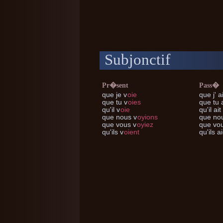
Subjonctif
Pr�sent
Pass�
que je
v
oie
que j'
ai
que tu
v
oies
que tu
a
qu'il
v
oie
qu'il
ait
que nous
v
oyions
que no
que vous
v
oyiez
que vo
qu'ils
v
oient
qu'ils
ai