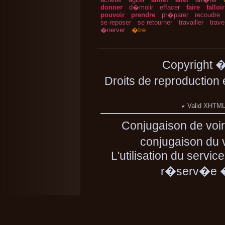
donner
d�molir
effacer
faire
falloir
pouvoir
prendre
pr�parer
recoudre
se reposer
se retourner
travailler
trave
�nerver
�tre
Copyright 
Droits de reproduction
Valid XHTML 
Conjugaison de voi
conjugaison du v
L'utilisation du servic
r�serv�e � 