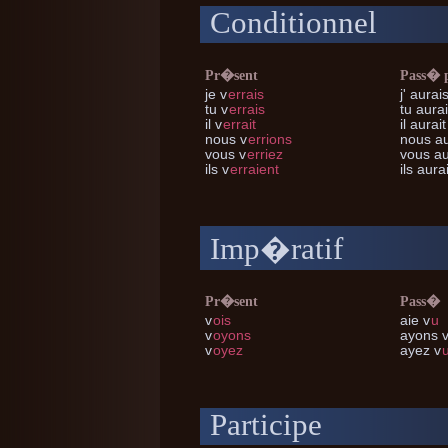
Conditionnel
Pr�sent
Pass� 
je
v
errais
j'
aurais
tu
v
errais
tu
aurai
il
v
errait
il
aurait
nous
v
errions
nous
au
vous
v
erriez
vous
au
ils
v
erraient
ils
aurai
Imp�ratif
Pr�sent
Pass�
v
ois
aie v
u
v
oyons
ayons 
v
oyez
ayez v
Participe