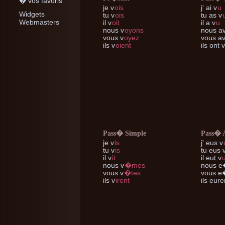
� vos favoris
je
v
ois
j'
ai v
u
Widgets
tu
v
ois
tu
as v
Webmasters
il
v
oit
il
a v
u
nous
v
oyons
nous
av
vous
v
oyez
vous
av
ils
v
oient
ils
ont v
Pass� Simple
Pass� 
je
v
is
j'
eus v
tu
v
is
tu
eus 
il
v
it
il
eut v
nous
v
�mes
nous
e
vous
v
�tes
vous
e�
ils
v
irent
ils
euren