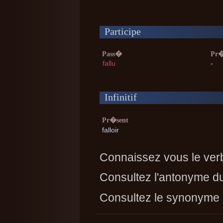
Participe
Pass�
Pr�
fallu
-
Infinitif
Pr�sent
falloir
Connaissez vous le ver
Consultez l'antonyme d
Consultez le synonyme