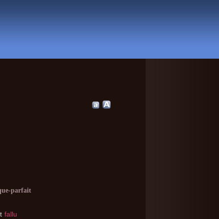
que-parfait
t
fallu