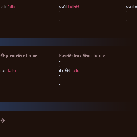
-
-
qu'il
fall�t
qu'il
e
l
ait
fallu
-
-
-
-
-
-
s� premi�re forme
Pass� deuxi�me forme
-
-
rait
fallu
il
e�t
fallu
-
-
-
s�