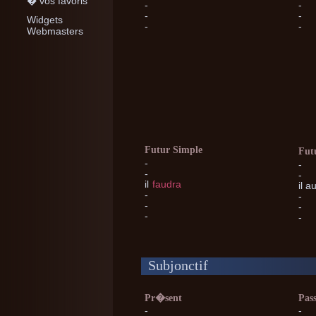
� vos favoris
-
-
-
-
Widgets
-
-
Webmasters
Futur Simple
Fut
-
-
-
-
il
faudra
il
au
-
-
-
-
-
-
Subjonctif
Pr�sent
Pas
-
-