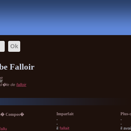
Conjugaison
be Falloir
pe
ir
od�le de
falloir
Imparfait
Plus-
s� Compos�
-
-
-
-
il
fallait
il
avai
fallu