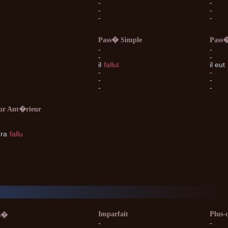
-
-
-
-
-
-
Pass� Simple
Pass
-
-
-
-
il
fallut
il
eut
-
-
-
-
-
-
ur Ant�rieur
ra
fallu
Imparfait
Plus-
s�
-
-