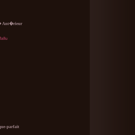
� Ant�rieur
fallu
que-parfait