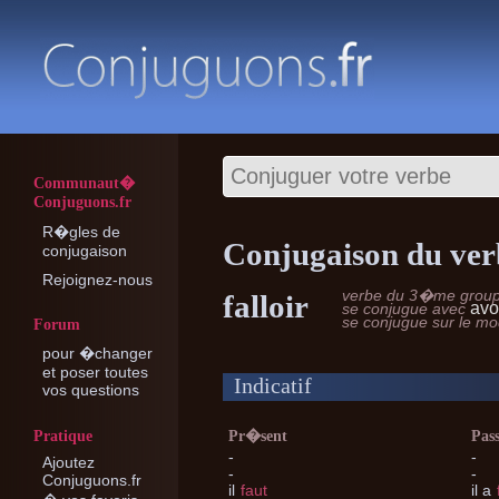
Communaut�
Conjuguons.fr
R�gles de
Conjugaison du ver
conjugaison
Rejoignez-nous
verbe du 3�me grou
falloir
avo
se conjugue avec
se conjugue sur le m
Forum
pour �changer
et poser toutes
Indicatif
vos questions
Pratique
Pr�sent
Pas
-
-
Ajoutez
-
-
Conjuguons.fr
il
faut
il
a