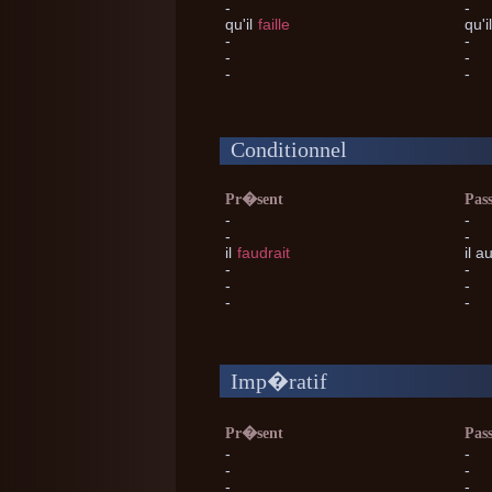
-
-
qu'il
faille
qu'i
-
-
-
-
-
-
Conditionnel
Pr�sent
Pas
-
-
-
-
il
faudrait
il
au
-
-
-
-
-
-
Imp�ratif
Pr�sent
Pas
-
-
-
-
-
-