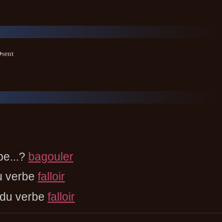
sent
be...?
bagouler
u verbe
falloir
 du verbe
falloir