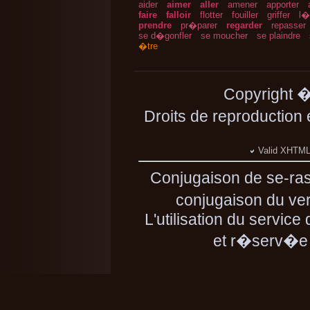
aider
aimer
aller
amener
apporter
faire
falloir
flotter
fouiller
griffer
l�
prendre
pr�parer
regarder
repasser
se d�gonfler
se moucher
se plaindre
�tre
Copyright 
Droits de reproduction
Valid XHTML 
Conjugaison de se-ra
conjugaison du ver
L'utilisation du servic
et r�serv�e 