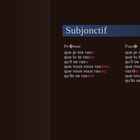
Subjonctif
Pr�sent
Pass�
que je me
ras
e
que je
que tu te
ras
es
que tu 
qu'il se
ras
e
qu'il se
que nous nous
ras
ions
que no
que vous vous
ras
iez
ras
�s
qu'ils se
ras
ent
que vo
qu'ils s