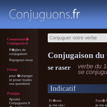
Communaut�
Conjuguons.fr
R�gles de
Conjugaison du 
conjugaison
Rejoignez-nous
verbe du 1
se raser
Forum
se conjug
pour �changer
et poser toutes
vos questions
Indicatif
Pratique
Ajoutez
Pr�sent
Pass�
Conjuguons.fr
je me
ras
e
je me
s