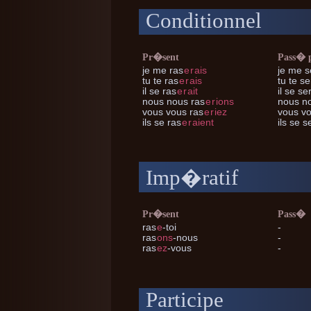
Conditionnel
Pr�sent
Pass� 
je me
ras
e
r
ais
je me
s
tu te
ras
e
r
ais
tu te
ser
il se
ras
e
r
ait
il se
ser
nous nous
ras
e
r
ions
nous n
vous vous
ras
e
r
iez
vous v
ils se
ras
e
r
aient
ils se
se
Imp�ratif
Pr�sent
Pass�
ras
e
-toi
-
ras
ons
-nous
-
ras
ez
-vous
-
Participe