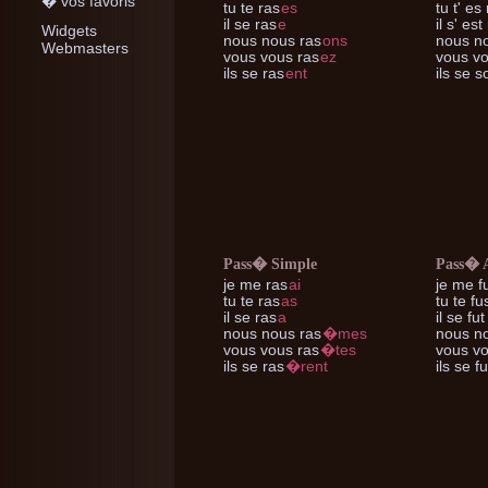
� vos favoris
tu te
ras
es
tu t'
es 
il se
ras
e
il s'
est 
Widgets
nous nous
ras
ons
nous n
Webmasters
vous vous
ras
ez
vous v
ils se
ras
ent
ils se
so
Pass� Simple
Pass� 
je me
ras
ai
je me
f
tu te
ras
as
tu te
fu
il se
ras
a
il se
fut
nous nous
ras
�mes
nous n
vous vous
ras
�tes
vous v
ils se
ras
�rent
ils se
fu