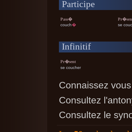
Participe
Pass�
Pr�sen
couch
�
se cou
Infinitif
Pr�sent
se coucher
Connaissez vous 
Consultez l'ant
Consultez le sy