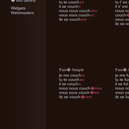
� vos favoris
tu te
couch
es
tu t'
es 
il se
couch
e
il s'
est
Widgets
nous nous
couch
ons
nous n
Webmasters
vous vous
couch
ez
couch
ils se
couch
ent
vous v
ils se
so
Pass� Simple
Pass� 
je me
couch
ai
je me
f
tu te
couch
as
tu te
fu
il se
couch
a
il se
fut
nous nous
couch
�mes
nous n
vous vous
couch
�tes
vous v
ils se
couch
�rent
ils se
fu