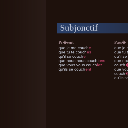
Subjonctif
Pr�sent
Pass�
que je me
couch
e
que je
que tu te
couch
es
que tu 
qu'il se
couch
e
qu'il se
que nous nous
couch
ions
que no
que vous vous
couch
iez
couch
qu'ils se
couch
ent
que vo
couch
qu'ils s