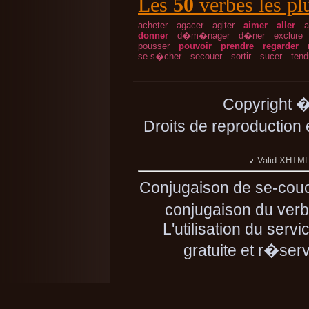
Les
50
verbes les pl
acheter
agacer
agiter
aimer
aller
a
donner
d�m�nager
d�ner
exclure
pousser
pouvoir
prendre
regarder
se s�cher
secouer
sortir
sucer
tend
Copyright 
Droits de reproduction
Valid XHTML 
Conjugaison de se-couc
conjugaison du verb
L'utilisation du ser
gratuite et r�se