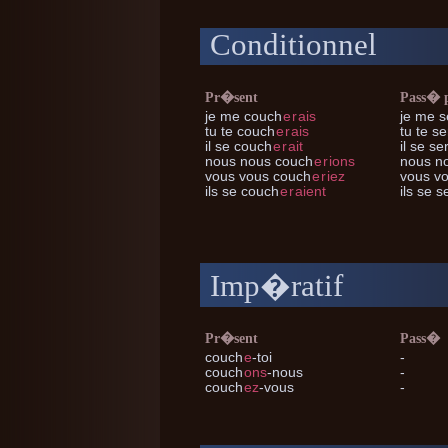
Conditionnel
Pr�sent
Pass� 
je me
couch
e
r
ais
je me
s
tu te
couch
e
r
ais
tu te
se
il se
couch
e
r
ait
il se
ser
nous nous
couch
e
r
ions
nous n
vous vous
couch
e
r
iez
vous v
ils se
couch
e
r
aient
ils se
se
Imp�ratif
Pr�sent
Pass�
couch
e
-toi
-
couch
ons
-nous
-
couch
ez
-vous
-