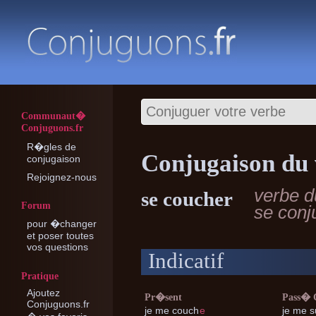
Communaut�
Conjuguons.fr
R�gles de
Conjugaison du 
conjugaison
Rejoignez-nous
verbe d
se coucher
Forum
se con
pour �changer
et poser toutes
vos questions
Indicatif
Pratique
Ajoutez
Pr�sent
Pass�
Conjuguons.fr
je me
couch
e
je me
s