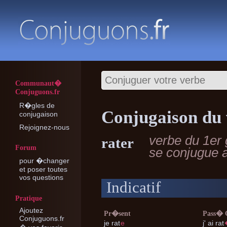
Communaut�
Conjuguons.fr
R�gles de
Conjugaison du 
conjugaison
Rejoignez-nous
verbe du 1er
rater
Forum
se conjugue 
pour �changer
et poser toutes
vos questions
Indicatif
Pratique
Ajoutez
Pr�sent
Pass�
Conjuguons.fr
je
rat
e
j'
ai rat