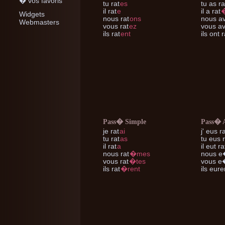
� vos favoris
tu
rat
es
tu
as ra
il
rat
e
il
a rat
Widgets
nous
rat
ons
nous
av
Webmasters
vous
rat
ez
vous
av
ils
rat
ent
ils
ont r
Pass� Simple
Pass� 
je
rat
ai
j'
eus ra
tu
rat
as
tu
eus r
il
rat
a
il
eut ra
nous
rat
�mes
nous
e�
vous
rat
�tes
vous
e�
ils
rat
�rent
ils
euren