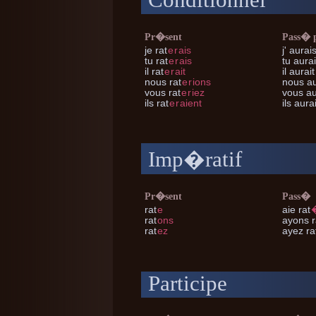
Conditionnel
Pr�sent
Pass� 
je
rat
e
r
ais
j'
aurais
tu
rat
e
r
ais
tu
aurai
il
rat
e
r
ait
il
aurait
nous
rat
e
r
ions
nous
au
vous
rat
e
r
iez
vous
au
ils
rat
e
r
aient
ils
aurai
Imp�ratif
Pr�sent
Pass�
rat
e
aie rat
rat
ons
ayons r
rat
ez
ayez ra
Participe