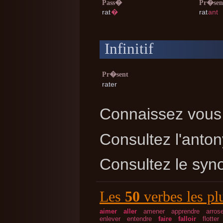
Pass�
Pr�sen
rat
�
rat
ant
Infinitif
Pr�sent
rater
Connaissez vous 
Consultez l'ant
Consultez le sy
Les
50
verbes les pl
aimer
aller
amener
apprendre
arros
enlever
entendre
faire
falloir
flotter