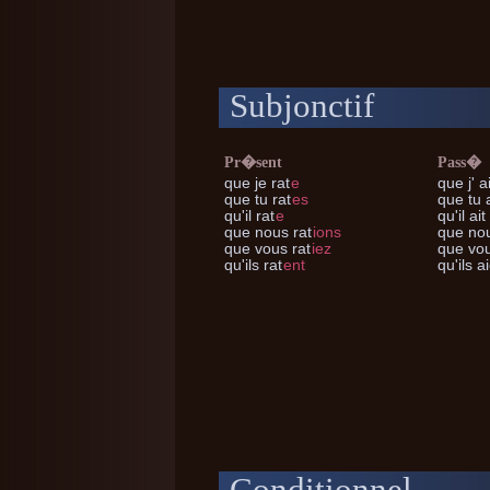
Subjonctif
Pr�sent
Pass�
que je
rat
e
que j'
ai
que tu
rat
es
que tu
a
qu'il
rat
e
qu'il
ait 
que nous
rat
ions
que no
que vous
rat
iez
que vo
qu'ils
rat
ent
qu'ils
ai