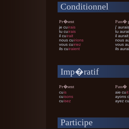
Conditionnel
Pr�sent
Pass� 
je
cu
irais
j'
aurais
tu
cu
irais
tu
aurai
il
cu
irait
il
aurait
nous
cu
irions
nous
au
vous
cu
iriez
vous
au
ils
cu
iraient
ils
aurai
Imp�ratif
Pr�sent
Pass�
cu
is
aie cu
it
cu
isons
ayons 
cu
isez
ayez c
Participe