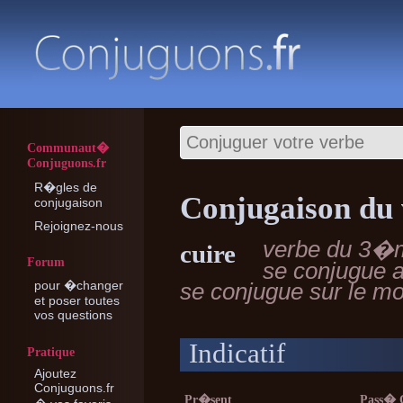
Communaut�
Conjuguons.fr
R�gles de
Conjugaison du 
conjugaison
Rejoignez-nous
verbe du 3�
cuire
Forum
se conjugue 
pour �changer
se conjugue sur le 
et poser toutes
vos questions
Indicatif
Pratique
Ajoutez
Conjuguons.fr
Pr�sent
Pass�