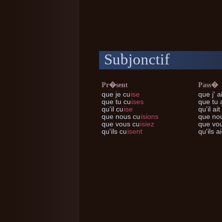
Subjonctif
Pr�sent
Pass�
que je
cu
ise
que j'
ai
que tu
cu
ises
que tu
a
qu'il
cu
ise
qu'il
ait
que nous
cu
isions
que no
que vous
cu
isiez
que vo
qu'ils
cu
isent
qu'ils
ai