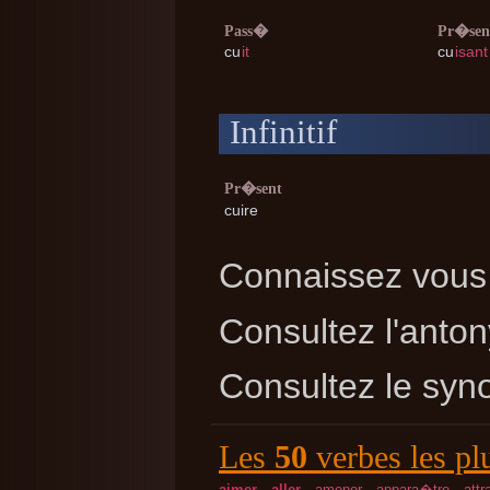
Pass�
Pr�sen
cu
it
cu
isant
Infinitif
Pr�sent
cuire
Connaissez vous 
Consultez l'ant
Consultez le sy
Les
50
verbes les pl
aimer
aller
amener
appara�tre
attr