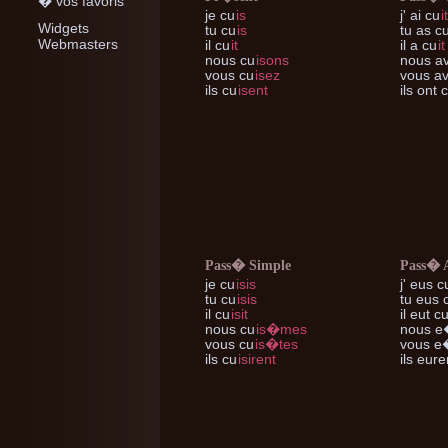
� vos favoris
je
cu
is
j'
ai cu
it
Widgets
tu
cu
is
tu
as c
Webmasters
il
cu
it
il
a cu
it
nous
cu
isons
nous
av
vous
cu
isez
vous
av
ils
cu
isent
ils
ont 
Pass� Simple
Pass� 
je
cu
isis
j'
eus c
tu
cu
isis
tu
eus 
il
cu
isit
il
eut c
nous
cu
is�mes
nous
e
vous
cu
is�tes
vous
e�
ils
cu
isirent
ils
eure