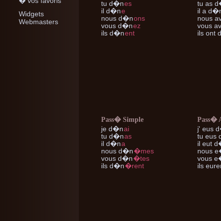
� vos favoris
tu
d�n
es
tu
as d
il
d�n
e
il
a d�
Widgets
nous
d�n
ons
nous
av
Webmasters
vous
d�n
ez
vous
av
ils
d�n
ent
ils
ont 
Pass� Simple
Pass� 
je
d�n
ai
j'
eus 
tu
d�n
as
tu
eus 
il
d�n
a
il
eut d
nous
d�n
�mes
nous
e
vous
d�n
�tes
vous
e�
ils
d�n
�rent
ils
eure