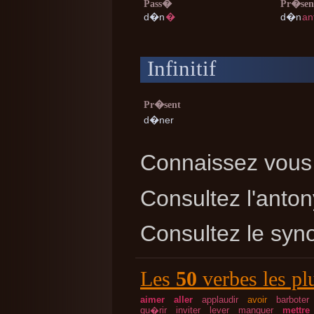
Pass�
Pr�sen
d�n
�
d�n
an
Infinitif
Pr�sent
d�ner
Connaissez vous 
Consultez l'ant
Consultez le sy
Les
50
verbes les pl
aimer
aller
applaudir
avoir
barboter
gu�rir
inviter
lever
manquer
mettre