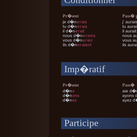
Conditionnel
Pr�sent
Pass� 
je
d�n
e
r
ais
j'
aurai
tu
d�n
e
r
ais
tu
aura
il
d�n
e
r
ait
il
aurai
nous
d�n
e
r
ions
nous
au
vous
d�n
e
r
iez
vous
au
ils
d�n
e
r
aient
ils
aura
Imp�ratif
Pr�sent
Pass�
d�n
e
aie d�
d�n
ons
ayons 
d�n
ez
ayez d
Participe