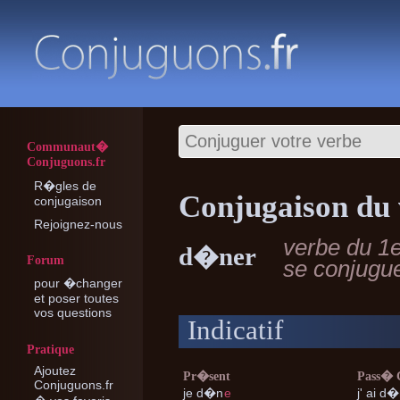
Communaut�
Conjuguons.fr
R�gles de
Conjugaison du 
conjugaison
Rejoignez-nous
verbe du 1
d�ner
Forum
se conjugu
pour �changer
et poser toutes
vos questions
Indicatif
Pratique
Ajoutez
Pr�sent
Pass�
Conjuguons.fr
je
d�n
e
j'
ai d�