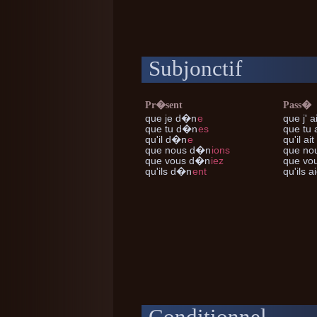
Subjonctif
Pr�sent
Pass�
que je
d�n
e
que j'
a
que tu
d�n
es
que tu
a
qu'il
d�n
e
qu'il
ait
que nous
d�n
ions
que no
que vous
d�n
iez
que vo
qu'ils
d�n
ent
qu'ils
ai