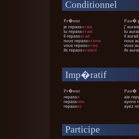
Conditionnel
Pr�sent
Pass� 
je
repass
e
r
ais
j'
aurais
tu
repass
e
r
ais
tu
aurai
il
repass
e
r
ait
il
aurait
nous
repass
e
r
ions
nous
au
vous
repass
e
r
iez
vous
au
ils
repass
e
r
aient
ils
aurai
Imp�ratif
Pr�sent
Pass�
repass
e
aie rep
repass
ons
ayons 
repass
ez
ayez r
Participe