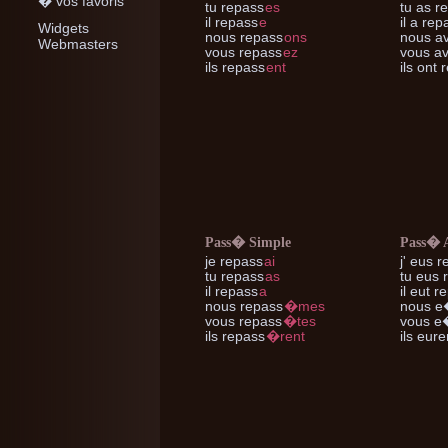
� vos favoris
tu
repass
es
tu
as r
il
repass
e
il
a rep
Widgets
nous
repass
ons
nous
av
Webmasters
vous
repass
ez
vous
av
ils
repass
ent
ils
ont 
Pass� Simple
Pass� 
je
repass
ai
j'
eus r
tu
repass
as
tu
eus 
il
repass
a
il
eut r
nous
repass
�mes
nous
e�
vous
repass
�tes
vous
e�
ils
repass
�rent
ils
eure