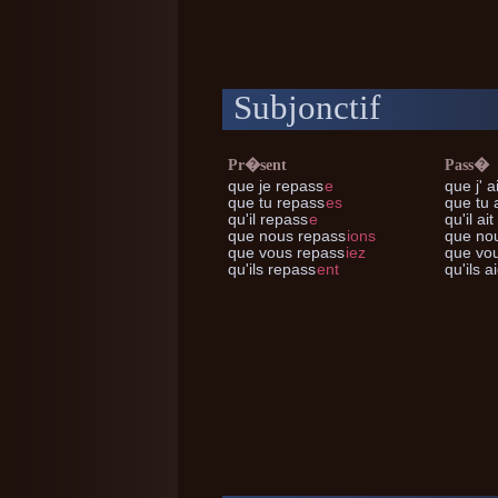
Subjonctif
Pr�sent
Pass�
que je
repass
e
que j'
ai
que tu
repass
es
que tu
a
qu'il
repass
e
qu'il
ait
que nous
repass
ions
que no
que vous
repass
iez
que vo
qu'ils
repass
ent
qu'ils
ai