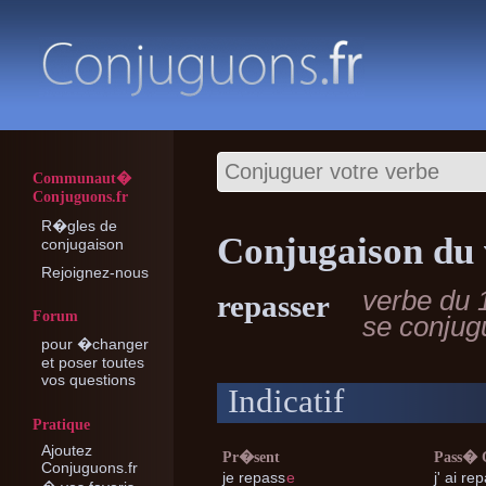
Communaut�
Conjuguons.fr
R�gles de
Conjugaison du 
conjugaison
Rejoignez-nous
verbe du 
repasser
Forum
se conju
pour �changer
et poser toutes
vos questions
Indicatif
Pratique
Ajoutez
Pr�sent
Pass�
Conjuguons.fr
je
repass
e
j'
ai rep