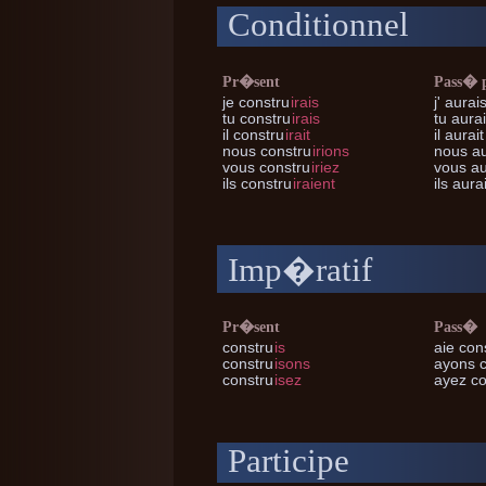
Conditionnel
Pr�sent
Pass� 
je
constru
irais
j'
aurais
tu
constru
irais
tu
aurai
il
constru
irait
il
aurait
nous
constru
irions
nous
au
vous
constru
iriez
vous
au
ils
constru
iraient
ils
aurai
Imp�ratif
Pr�sent
Pass�
constru
is
aie con
constru
isons
ayons c
constru
isez
ayez co
Participe