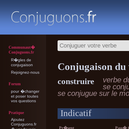
Communaut�
Conjuguons.fr
R�gles de
Conjugaison du 
conjugaison
Rejoignez-nous
verbe 
construire
Forum
se conj
pour �changer
se conjugue sur le 
et poser toutes
vos questions
Indicatif
Pratique
Ajoutez
Conjuguons.fr
Pr�sent
Pass�