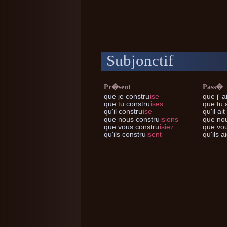
Subjonctif
Pr�sent
Pass�
que je
constru
ise
que j'
ai
que tu
constru
ises
que tu
a
qu'il
constru
ise
qu'il
ait
que nous
constru
isions
que no
que vous
constru
isiez
que vo
qu'ils
constru
isent
qu'ils
ai