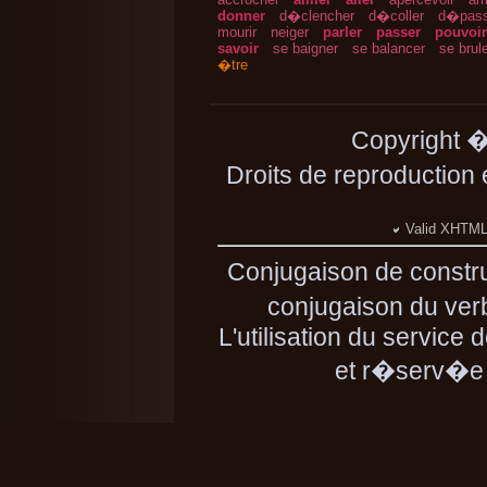
donner
d�clencher
d�coller
d�pass
mourir
neiger
parler
passer
pouvoir
savoir
se baigner
se balancer
se brul
�tre
Copyright 
Droits de reproduction
Valid XHTML 
Conjugaison de constr
conjugaison du verb
L'utilisation du service
et r�serv�e 