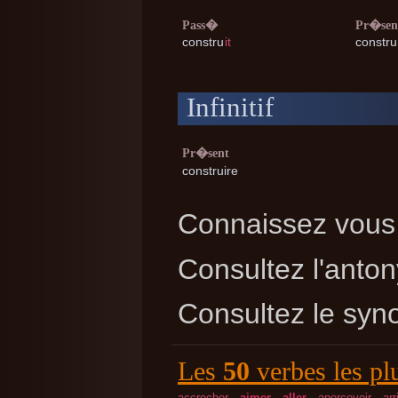
Pass�
Pr�sen
constru
it
constru
Infinitif
Pr�sent
construire
Connaissez vous 
Consultez l'ant
Consultez le sy
Les
50
verbes les pl
accrocher
aimer
aller
apercevoir
arr