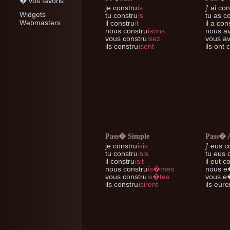
� vos favoris
je
constru
is
j'
ai con
Widgets
tu
constru
is
tu
as co
Webmasters
il
constru
it
il
a cons
nous
constru
isons
nous
av
vous
constru
isez
vous
av
ils
constru
isent
ils
ont c
Pass� Simple
Pass� 
je
constru
isis
j'
eus c
tu
constru
isis
tu
eus c
il
constru
isit
il
eut co
nous
constru
is�mes
nous
e�
vous
constru
is�tes
vous
e�
ils
constru
isirent
ils
euren