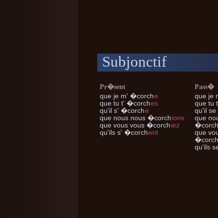
Subjonctif
Pr�sent
Pass�
que je m'
�corch
e
que je
que tu t'
�corch
es
que tu 
qu'il s'
�corch
e
qu'il se
que nous nous
�corch
ions
que no
que vous vous
�corch
iez
�corc
qu'ils s'
�corch
ent
que vo
�corc
qu'ils s