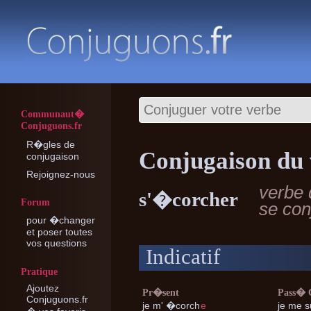
Communaut�
Conjuguons.fr
R�gles de
Conjugaison du 
conjugaison
Rejoignez-nous
verbe 
s'�corcher
Forum
se co
pour �changer
et poser toutes
vos questions
Indicatif
Pratique
Ajoutez
Pr�sent
Pass�
Conjuguons.fr
je m'
�corch
e
je me
s