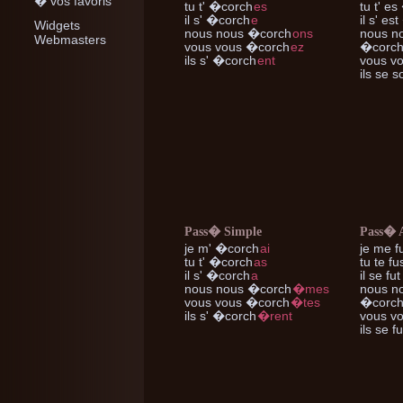
� vos favoris
tu t'
�corch
es
tu t'
es 
il s'
�corch
e
il s'
est
Widgets
nous nous
�corch
ons
nous n
Webmasters
vous vous
�corch
ez
�corc
ils s'
�corch
ent
vous v
ils se
so
Pass� Simple
Pass� 
je m'
�corch
ai
je me
f
tu t'
�corch
as
tu te
fu
il s'
�corch
a
il se
fut
nous nous
�corch
�mes
nous n
vous vous
�corch
�tes
�corc
ils s'
�corch
�rent
vous v
ils se
fu