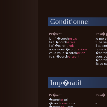
Conditionnel
Pr�sent
Pass� 
je m'
�corch
e
r
ais
je me
s
tu t'
�corch
e
r
ais
tu te
se
il s'
�corch
e
r
ait
il se
ser
nous nous
�corch
e
r
ions
nous n
vous vous
�corch
e
r
iez
�corc
ils s'
�corch
e
r
aient
vous v
�corc
ils se
se
Imp�ratif
Pr�sent
Pass�
�corch
e
-toi
-
�corch
ons
-nous
-
�corch
ez
-vous
-