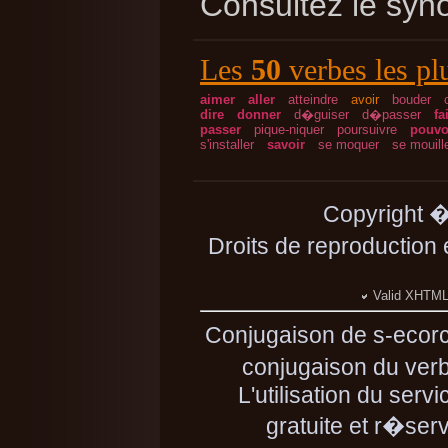
Consultez le sy
Les
50
verbes les pl
aimer
aller
atteindre
avoir
bouder
dire
donner
d�guiser
d�passer
fa
passer
pique-niquer
poursuivre
pouvo
s'installer
savoir
se moquer
se mouill
Copyright 
Droits de reproduction
Valid XHTML 
Conjugaison de s-ecor
conjugaison du verb
L'utilisation du ser
gratuite et r�se