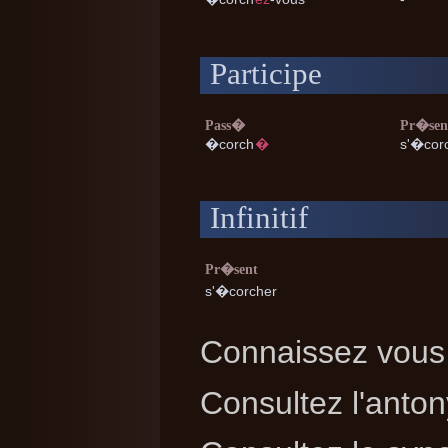
Participe
Pass�
Pr�sen
�corch
�
s'�cor
Infinitif
Pr�sent
s'�corcher
Connaissez vous 
Consultez l'ant