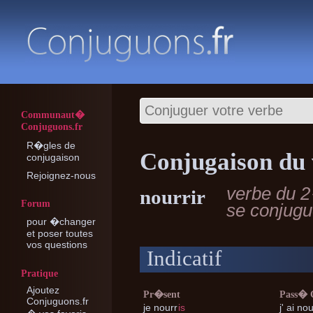
Communaut�
Conjuguons.fr
R�gles de
Conjugaison du 
conjugaison
Rejoignez-nous
verbe du 
nourrir
Forum
se conjug
pour �changer
et poser toutes
vos questions
Indicatif
Pratique
Ajoutez
Pr�sent
Pass�
Conjuguons.fr
je
nourr
is
j'
ai nou