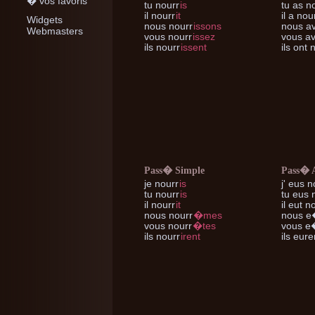
� vos favoris
tu
nourr
is
tu
as no
il
nourr
it
il
a nou
Widgets
nous
nourr
issons
nous
av
Webmasters
vous
nourr
issez
vous
av
ils
nourr
issent
ils
ont n
Pass� Simple
Pass� 
je
nourr
is
j'
eus n
tu
nourr
is
tu
eus 
il
nourr
it
il
eut no
nous
nourr
�mes
nous
e�
vous
nourr
�tes
vous
e�
ils
nourr
irent
ils
euren