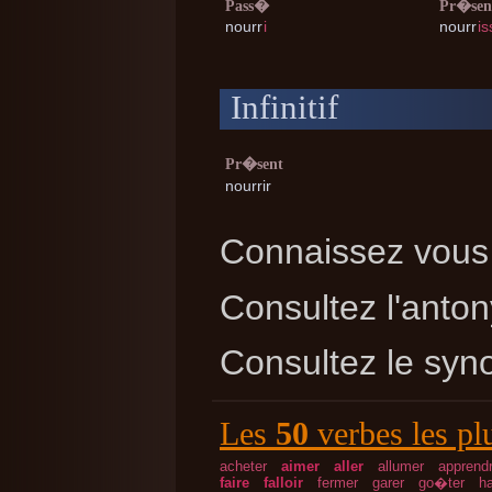
Pass�
Pr�sen
nourr
i
nourr
is
Infinitif
Pr�sent
nourrir
Connaissez vous 
Consultez l'ant
Consultez le sy
Les
50
verbes les pl
acheter
aimer
aller
allumer
apprend
faire
falloir
fermer
garer
go�ter
ha