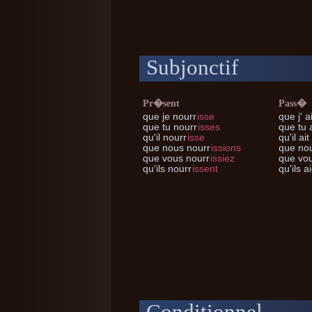
Subjonctif
Pr�sent
Pass�
que je
nourr
isse
que j'
ai
que tu
nourr
isses
que tu
a
qu'il
nourr
isse
qu'il
ait
que nous
nourr
issions
que no
que vous
nourr
issiez
que vo
qu'ils
nourr
issent
qu'ils
ai