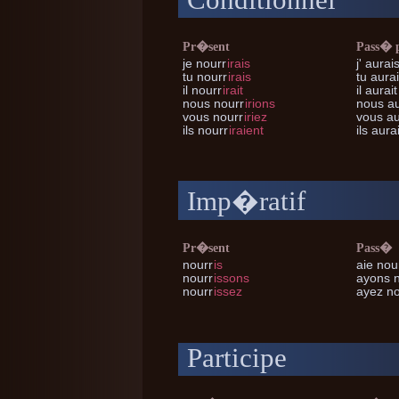
Conditionnel
Pr�sent
Pass� 
je
nourr
irais
j'
aurais
tu
nourr
irais
tu
aurai
il
nourr
irait
il
aurait
nous
nourr
irions
nous
au
vous
nourr
iriez
vous
au
ils
nourr
iraient
ils
aurai
Imp�ratif
Pr�sent
Pass�
nourr
is
aie nou
nourr
issons
ayons 
nourr
issez
ayez no
Participe